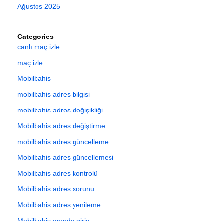
Ağustos 2025
Categories
canlı maç izle
maç izle
Mobilbahis
mobilbahis adres bilgisi
mobilbahis adres değişikliği
Mobilbahis adres değiştirme
mobilbahis adres güncelleme
Mobilbahis adres güncellemesi
Mobilbahis adres kontrolü
Mobilbahis adres sorunu
Mobilbahis adres yenileme
Mobilbahis anında giriş