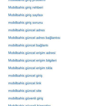
Mobilbahis giriş rehberi
Mobilbahis giriş sayfası
mobilbahis giriş sorunu
mobilbahis güncel adres
Mobilbahis güncel adres bağlantısı
mobilbahis güncel bağlantı
Mobilbahis güncel erişim adresi
Mobilbahis güncel erişim bilgileri
Mobilbahis güncel erişim tıkla
mobilbahis güncel giriş
mobilbahis güncel link
mobilbahis güncel site
mobilbahis güvenli giriş
Mobilbahis güvenli hizmetler