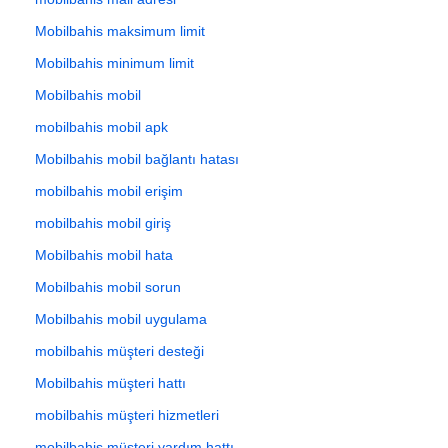
Mobilbahis maksimum limit
Mobilbahis minimum limit
Mobilbahis mobil
mobilbahis mobil apk
Mobilbahis mobil bağlantı hatası
mobilbahis mobil erişim
mobilbahis mobil giriş
Mobilbahis mobil hata
Mobilbahis mobil sorun
Mobilbahis mobil uygulama
mobilbahis müşteri desteği
Mobilbahis müşteri hattı
mobilbahis müşteri hizmetleri
mobilbahis müşteri yardım hattı