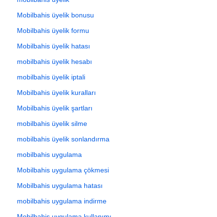
Mobilbahis üyelik bonusu
Mobilbahis üyelik formu
Mobilbahis üyelik hatası
mobilbahis üyelik hesabı
mobilbahis üyelik iptali
Mobilbahis üyelik kuralları
Mobilbahis üyelik şartları
mobilbahis üyelik silme
mobilbahis üyelik sonlandırma
mobilbahis uygulama
Mobilbahis uygulama çökmesi
Mobilbahis uygulama hatası
mobilbahis uygulama indirme
Mobilbahis uygulama kullanımı