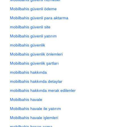
Mobilbahis güvenli ödeme
Mobilbahis güvenli para aktarma
mobilbahis güvenli site
Mobilbahis güvenli yatırım
mobilbahis güvenlik
Mobilbahis güvenlik önlemleri
Mobilbahis güvenlik şartları
mobilbahis hakkında
mobilbahis hakkında detaylar
mobilbahis hakkında merak edilenler
Mobilbahis havale
Mobilbahis havale ile yatırım
Mobilbahis havale işlemleri
mobilbahis hesap açma