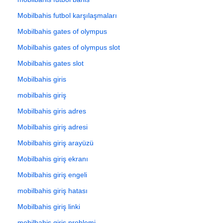
Mobilbahis futbol karşılaşmaları
Mobilbahis gates of olympus
Mobilbahis gates of olympus slot
Mobilbahis gates slot
Mobilbahis giris
mobilbahis giriş
Mobilbahis giris adres
Mobilbahis giriş adresi
Mobilbahis giriş arayüzü
Mobilbahis giriş ekranı
Mobilbahis giriş engeli
mobilbahis giriş hatası
Mobilbahis giriş linki
mobilbahis giriş problemi