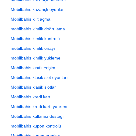
Mobilbahis kazançlı oyunlar
Mobilbahis kilit açma
mobilbahis kimlik doğrulama
Mobilbahis kimlik kontrolü
mobilbahis kimlik onayı
mobilbahis kimlik yükleme
Mobilbahis kısıtlı erişim
Mobilbahis klasik slot oyunları
Mobilbahis klasik slotlar
Mobilbahis kredi kartı
Mobilbahis kredi kartı yatırımı
Mobilbahis kullanıcı desteği
mobilbahis kupon kontrolü
Mobilbahis kupon oranları