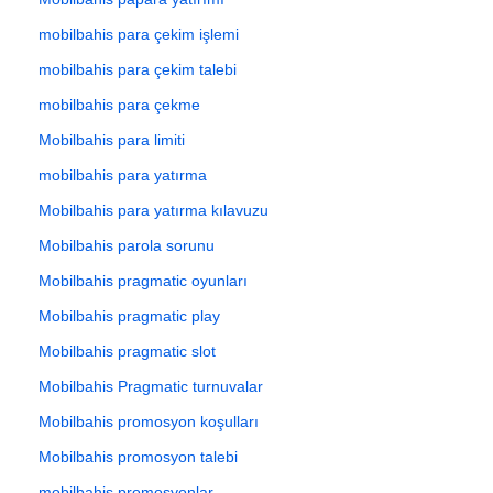
mobilbahis para çekim işlemi
mobilbahis para çekim talebi
mobilbahis para çekme
Mobilbahis para limiti
mobilbahis para yatırma
Mobilbahis para yatırma kılavuzu
Mobilbahis parola sorunu
Mobilbahis pragmatic oyunları
Mobilbahis pragmatic play
Mobilbahis pragmatic slot
Mobilbahis Pragmatic turnuvalar
Mobilbahis promosyon koşulları
Mobilbahis promosyon talebi
mobilbahis promosyonlar