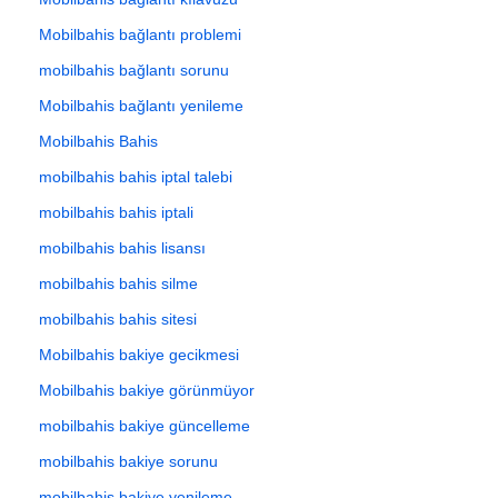
Mobilbahis bağlantı problemi
mobilbahis bağlantı sorunu
Mobilbahis bağlantı yenileme
Mobilbahis Bahis
mobilbahis bahis iptal talebi
mobilbahis bahis iptali
mobilbahis bahis lisansı
mobilbahis bahis silme
mobilbahis bahis sitesi
Mobilbahis bakiye gecikmesi
Mobilbahis bakiye görünmüyor
mobilbahis bakiye güncelleme
mobilbahis bakiye sorunu
mobilbahis bakiye yenileme