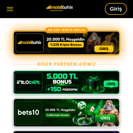
Giriş
EN ÇOK TERCİH EDİLEN
DİĞER PARTNERLERİMİZ