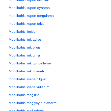
Mobilbahis kupon oynama
mobilbahis kupon sorgulama
mobilbahis kupon takibi
Mobilbahis limitler
Mobilbahis link adresi
Mobilbahis link bilgisi
Mobilbahis link girişi
Mobilbahis link güncelleme
Mobilbahis link hizmeti
mobilbahis lisans bilgileri
Mobilbahis lisans kullanımı
Mobilbahis maç izle
Mobilbahis maç yayın platformu
mobilbahis mail adresi