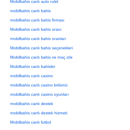
Mobilbahis canlı auto rulet
mobilbahis canlı bahis
mobilbahis canlı bahis firması
Mobilbahis canlı bahis oranı
mobilbahis canlı bahis oranları
Mobilbahis canlı bahis seçenekleri
Mobilbahis canlı bahis ve maç izle
Mobilbahis canlı bahisler
mobilbahis canlı casino
mobilbahis canlı casino bölümü
mobilbahis canlı casino oyunları
mobilbahis canlı destek
mobilbahis canlı destek hizmeti
Mobilbahis canlı futbol