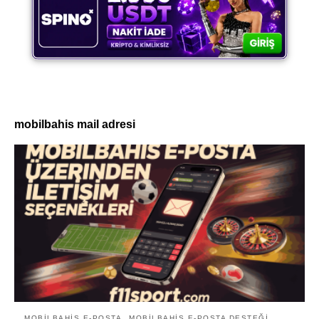
mobilbahis mail adresi
MOBILBAHIS E-POSTA
MOBILBAHIS E-POSTA DESTEĞI