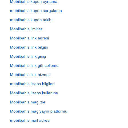
Mobilbahis kupon oynama
mobilbahis kupon sorgulama
mobilbahis kupon takibi
Mobilbahis limitler
Mobilbahis link adresi
Mobilbahis link bilgisi
Mobilbahis link girişi
Mobilbahis link güncelleme
Mobilbahis link hizmeti
mobilbahis lisans bilgileri
Mobilbahis lisans kullanımı
Mobilbahis maç izle
Mobilbahis maç yayın platformu
mobilbahis mail adresi