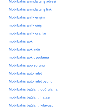
Mobilbahis anında giriş adresi
Mobilbahis anında giriş linki
Mobilbahis anlık erişim
mobilbahis anlık giriş
mobilbahis anlık oranlar
mobilbahis apk
Mobilbahis apk indir
mobilbahis apk uygulama
Mobilbahis app sorunu
Mobilbahis auto rulet
Mobilbahis auto rulet oyunu
Mobilbahis bağlantı doğrulama
mobilbahis bağlantı hatası
Mobilbahis bağlantı kılavuzu