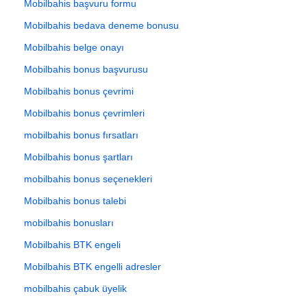
Mobilbahis başvuru formu
Mobilbahis bedava deneme bonusu
Mobilbahis belge onayı
Mobilbahis bonus başvurusu
Mobilbahis bonus çevrimi
Mobilbahis bonus çevrimleri
mobilbahis bonus fırsatları
Mobilbahis bonus şartları
mobilbahis bonus seçenekleri
Mobilbahis bonus talebi
mobilbahis bonusları
Mobilbahis BTK engeli
Mobilbahis BTK engelli adresler
mobilbahis çabuk üyelik