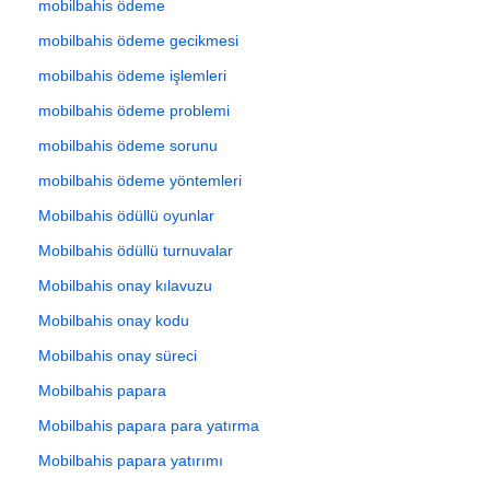
mobilbahis ödeme
mobilbahis ödeme gecikmesi
mobilbahis ödeme işlemleri
mobilbahis ödeme problemi
mobilbahis ödeme sorunu
mobilbahis ödeme yöntemleri
Mobilbahis ödüllü oyunlar
Mobilbahis ödüllü turnuvalar
Mobilbahis onay kılavuzu
Mobilbahis onay kodu
Mobilbahis onay süreci
Mobilbahis papara
Mobilbahis papara para yatırma
Mobilbahis papara yatırımı