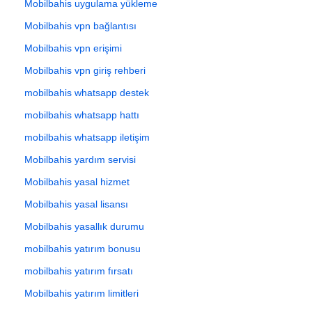
Mobilbahis uygulama yükleme
Mobilbahis vpn bağlantısı
Mobilbahis vpn erişimi
Mobilbahis vpn giriş rehberi
mobilbahis whatsapp destek
mobilbahis whatsapp hattı
mobilbahis whatsapp iletişim
Mobilbahis yardım servisi
Mobilbahis yasal hizmet
Mobilbahis yasal lisansı
Mobilbahis yasallık durumu
mobilbahis yatırım bonusu
mobilbahis yatırım fırsatı
Mobilbahis yatırım limitleri