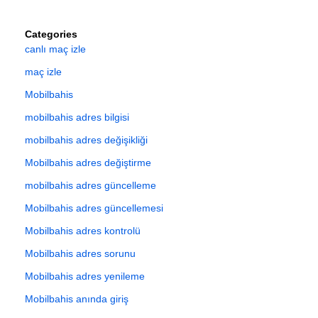
Categories
canlı maç izle
maç izle
Mobilbahis
mobilbahis adres bilgisi
mobilbahis adres değişikliği
Mobilbahis adres değiştirme
mobilbahis adres güncelleme
Mobilbahis adres güncellemesi
Mobilbahis adres kontrolü
Mobilbahis adres sorunu
Mobilbahis adres yenileme
Mobilbahis anında giriş