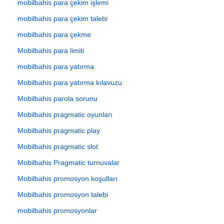
mobilbahis para çekim işlemi
mobilbahis para çekim talebi
mobilbahis para çekme
Mobilbahis para limiti
mobilbahis para yatırma
Mobilbahis para yatırma kılavuzu
Mobilbahis parola sorunu
Mobilbahis pragmatic oyunları
Mobilbahis pragmatic play
Mobilbahis pragmatic slot
Mobilbahis Pragmatic turnuvalar
Mobilbahis promosyon koşulları
Mobilbahis promosyon talebi
mobilbahis promosyonlar