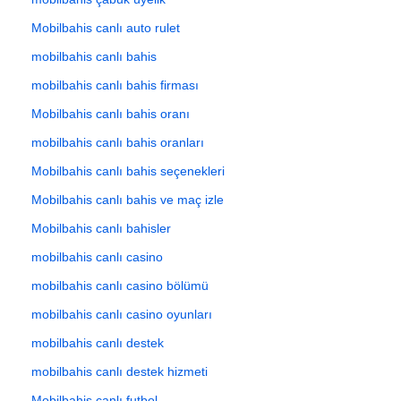
Mobilbahis canlı auto rulet
mobilbahis canlı bahis
mobilbahis canlı bahis firması
Mobilbahis canlı bahis oranı
mobilbahis canlı bahis oranları
Mobilbahis canlı bahis seçenekleri
Mobilbahis canlı bahis ve maç izle
Mobilbahis canlı bahisler
mobilbahis canlı casino
mobilbahis canlı casino bölümü
mobilbahis canlı casino oyunları
mobilbahis canlı destek
mobilbahis canlı destek hizmeti
Mobilbahis canlı futbol