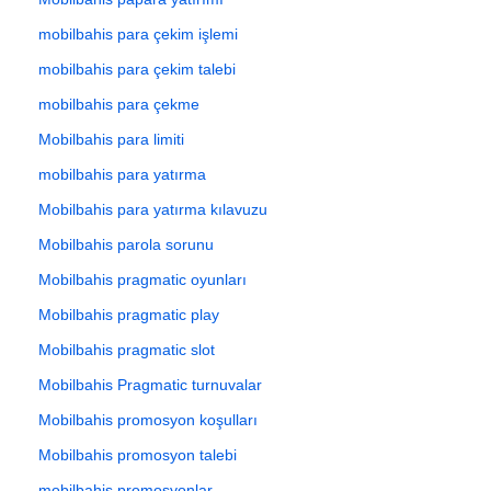
mobilbahis para çekim işlemi
mobilbahis para çekim talebi
mobilbahis para çekme
Mobilbahis para limiti
mobilbahis para yatırma
Mobilbahis para yatırma kılavuzu
Mobilbahis parola sorunu
Mobilbahis pragmatic oyunları
Mobilbahis pragmatic play
Mobilbahis pragmatic slot
Mobilbahis Pragmatic turnuvalar
Mobilbahis promosyon koşulları
Mobilbahis promosyon talebi
mobilbahis promosyonlar