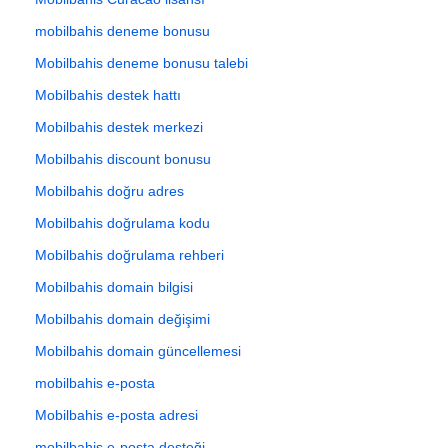
mobilbahis deneme bonusu
Mobilbahis deneme bonusu talebi
Mobilbahis destek hattı
Mobilbahis destek merkezi
Mobilbahis discount bonusu
Mobilbahis doğru adres
Mobilbahis doğrulama kodu
Mobilbahis doğrulama rehberi
Mobilbahis domain bilgisi
Mobilbahis domain değişimi
Mobilbahis domain güncellemesi
mobilbahis e-posta
Mobilbahis e-posta adresi
mobilbahis e-posta desteği