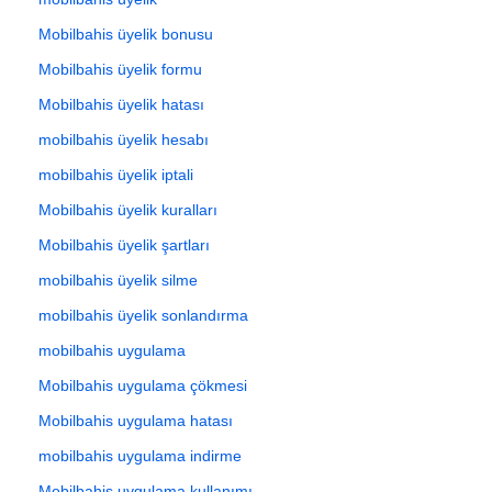
Mobilbahis üyelik bonusu
Mobilbahis üyelik formu
Mobilbahis üyelik hatası
mobilbahis üyelik hesabı
mobilbahis üyelik iptali
Mobilbahis üyelik kuralları
Mobilbahis üyelik şartları
mobilbahis üyelik silme
mobilbahis üyelik sonlandırma
mobilbahis uygulama
Mobilbahis uygulama çökmesi
Mobilbahis uygulama hatası
mobilbahis uygulama indirme
Mobilbahis uygulama kullanımı