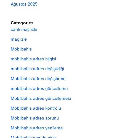
Ağustos 2025
Categories
canlı maç izle
maç izle
Mobilbahis
mobilbahis adres bilgisi
mobilbahis adres değişikliği
Mobilbahis adres değiştirme
mobilbahis adres güncelleme
Mobilbahis adres güncellemesi
Mobilbahis adres kontrolü
Mobilbahis adres sorunu
Mobilbahis adres yenileme
Mobilbahis anında giriş