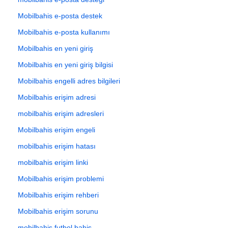
Mobilbahis e-posta destek
Mobilbahis e-posta kullanımı
Mobilbahis en yeni giriş
Mobilbahis en yeni giriş bilgisi
Mobilbahis engelli adres bilgileri
Mobilbahis erişim adresi
mobilbahis erişim adresleri
Mobilbahis erişim engeli
mobilbahis erişim hatası
mobilbahis erişim linki
Mobilbahis erişim problemi
Mobilbahis erişim rehberi
Mobilbahis erişim sorunu
mobilbahis futbol bahis