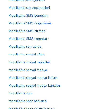
Mobilbahis slot seçenekleri
Mobilbahis SMS bonusları
Mobilbahis SMS doğrulama
Mobilbahis SMS hizmeti
Mobilbahis SMS mesajlar
Mobilbahis son adres
mobilbahis sosyal ağlar
mobilbahis sosyal hesaplar
mobilbahis sosyal medya
Mobilbahis sosyal medya iletişim
Mobilbahis sosyal medya kanalları
mobilbahis spor
mobilbahis spor bahisleri
Mobilbahis spor etkinlikleri izle