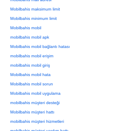
Mobilbahis maksimum limit
Mobilbahis minimum limit
Mobilbahis mobil
mobilbahis mobil apk
Mobilbahis mobil bağlantı hatası
mobilbahis mobil erişim
mobilbahis mobil giriş
Mobilbahis mobil hata
Mobilbahis mobil sorun
Mobilbahis mobil uygulama
mobilbahis müşteri desteği
Mobilbahis müşteri hattı
mobilbahis müşteri hizmetleri
mobilbahis müşteri yardım hattı