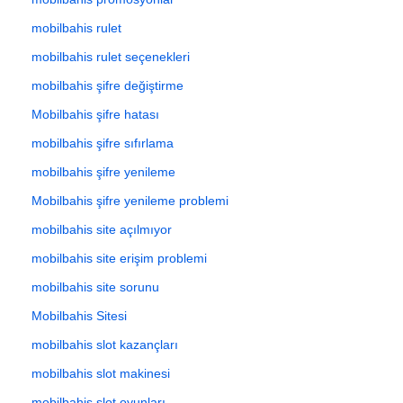
mobilbahis rulet
mobilbahis rulet seçenekleri
mobilbahis şifre değiştirme
Mobilbahis şifre hatası
mobilbahis şifre sıfırlama
mobilbahis şifre yenileme
Mobilbahis şifre yenileme problemi
mobilbahis site açılmıyor
mobilbahis site erişim problemi
mobilbahis site sorunu
Mobilbahis Sitesi
mobilbahis slot kazançları
mobilbahis slot makinesi
mobilbahis slot oyunları