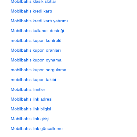
Mobilbahis klasik slotlar
Mobilbahis kredi kartı
Mobilbahis kredi kartı yatırımı
Mobilbahis kullanıcı desteği
mobilbahis kupon kontrolü
Mobilbahis kupon oranları
Mobilbahis kupon oynama
mobilbahis kupon sorgulama
mobilbahis kupon takibi
Mobilbahis limitler
Mobilbahis link adresi
Mobilbahis link bilgisi
Mobilbahis link girişi
Mobilbahis link güncelleme