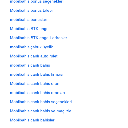
mobilbahis bonus seçenekleri
Mobilbahis bonus talebi
mobilbahis bonusları
Mobilbahis BTK engeli
Mobilbahis BTK engelli adresler
mobilbahis çabuk üyelik
Mobilbahis canlı auto rulet
mobilbahis canlı bahis
mobilbahis canlı bahis firması
Mobilbahis canlı bahis oranı
mobilbahis canlı bahis oranları
Mobilbahis canlı bahis seçenekleri
Mobilbahis canlı bahis ve maç izle
Mobilbahis canlı bahisler