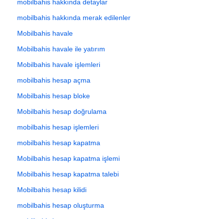
mobilbahis hakkında detaylar
mobilbahis hakkında merak edilenler
Mobilbahis havale
Mobilbahis havale ile yatırım
Mobilbahis havale işlemleri
mobilbahis hesap açma
Mobilbahis hesap bloke
Mobilbahis hesap doğrulama
mobilbahis hesap işlemleri
mobilbahis hesap kapatma
Mobilbahis hesap kapatma işlemi
Mobilbahis hesap kapatma talebi
Mobilbahis hesap kilidi
mobilbahis hesap oluşturma