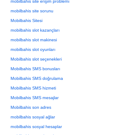
mobilbahis site erişim problemi
mobilbahis site sorunu
Mobilbahis Sitesi
mobilbahis slot kazançları
mobilbahis slot makinesi
mobilbahis slot oyunları
Mobilbahis slot seçenekleri
Mobilbahis SMS bonusları
Mobilbahis SMS doğrulama
Mobilbahis SMS hizmeti
Mobilbahis SMS mesajlar
Mobilbahis son adres
mobilbahis sosyal ağlar
mobilbahis sosyal hesaplar