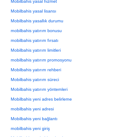
Mobilbahis yasal hizmet
Mobilbahis yasal lisansı
Mobilbahis yasallık durumu
mobilbahis yatırım bonusu
mobilbahis yatırım fırsatı
Mobilbahis yatırım limitleri
mobilbahis yatırım promosyonu
Mobilbahis yatırım rehberi
Mobilbahis yatırım süreci
Mobilbahis yatırım yöntemleri
Mobilbahis yeni adres belirleme
mobilbahis yeni adresi
Mobilbahis yeni bağlantı
mobilbahis yeni giriş