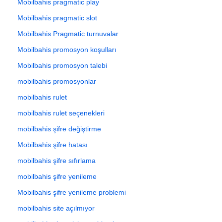
Mobilbahis pragmatic play
Mobilbahis pragmatic slot
Mobilbahis Pragmatic turnuvalar
Mobilbahis promosyon koşulları
Mobilbahis promosyon talebi
mobilbahis promosyonlar
mobilbahis rulet
mobilbahis rulet seçenekleri
mobilbahis şifre değiştirme
Mobilbahis şifre hatası
mobilbahis şifre sıfırlama
mobilbahis şifre yenileme
Mobilbahis şifre yenileme problemi
mobilbahis site açılmıyor