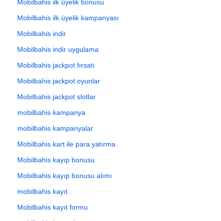
Mobilbahis ilk üyelik bonusu
Mobilbahis ilk üyelik kampanyası
Mobilbahis indir
Mobilbahis indir uygulama
Mobilbahis jackpot fırsatı
Mobilbahis jackpot oyunlar
Mobilbahis jackpot slotlar
mobilbahis kampanya
mobilbahis kampanyalar
Mobilbahis kart ile para yatırma
Mobilbahis kayıp bonusu
Mobilbahis kayıp bonusu alımı
mobilbahis kayıt
Mobilbahis kayıt formu