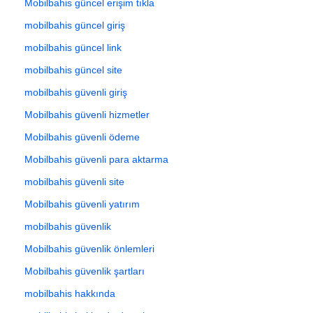
Mobilbahis güncel erişim tıkla
mobilbahis güncel giriş
mobilbahis güncel link
mobilbahis güncel site
mobilbahis güvenli giriş
Mobilbahis güvenli hizmetler
Mobilbahis güvenli ödeme
Mobilbahis güvenli para aktarma
mobilbahis güvenli site
Mobilbahis güvenli yatırım
mobilbahis güvenlik
Mobilbahis güvenlik önlemleri
Mobilbahis güvenlik şartları
mobilbahis hakkında