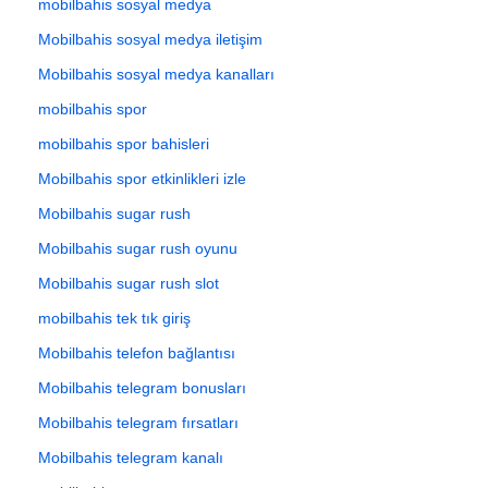
mobilbahis sosyal medya
Mobilbahis sosyal medya iletişim
Mobilbahis sosyal medya kanalları
mobilbahis spor
mobilbahis spor bahisleri
Mobilbahis spor etkinlikleri izle
Mobilbahis sugar rush
Mobilbahis sugar rush oyunu
Mobilbahis sugar rush slot
mobilbahis tek tık giriş
Mobilbahis telefon bağlantısı
Mobilbahis telegram bonusları
Mobilbahis telegram fırsatları
Mobilbahis telegram kanalı