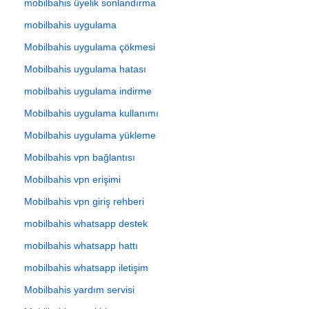
mobilbahis üyelik sonlandırma
mobilbahis uygulama
Mobilbahis uygulama çökmesi
Mobilbahis uygulama hatası
mobilbahis uygulama indirme
Mobilbahis uygulama kullanımı
Mobilbahis uygulama yükleme
Mobilbahis vpn bağlantısı
Mobilbahis vpn erişimi
Mobilbahis vpn giriş rehberi
mobilbahis whatsapp destek
mobilbahis whatsapp hattı
mobilbahis whatsapp iletişim
Mobilbahis yardım servisi