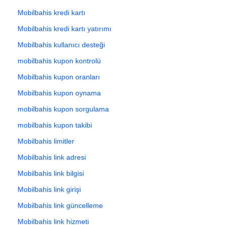
Mobilbahis kredi kartı
Mobilbahis kredi kartı yatırımı
Mobilbahis kullanıcı desteği
mobilbahis kupon kontrolü
Mobilbahis kupon oranları
Mobilbahis kupon oynama
mobilbahis kupon sorgulama
mobilbahis kupon takibi
Mobilbahis limitler
Mobilbahis link adresi
Mobilbahis link bilgisi
Mobilbahis link girişi
Mobilbahis link güncelleme
Mobilbahis link hizmeti