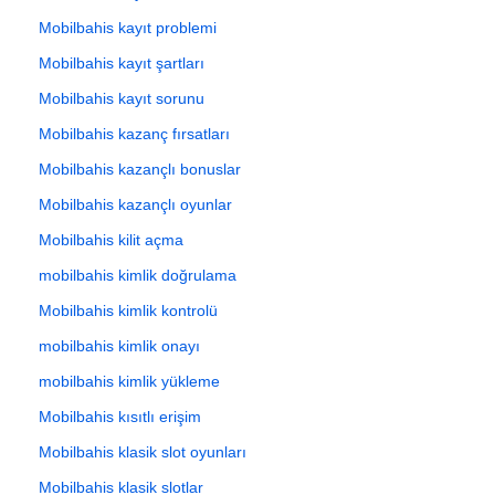
Mobilbahis kayıt problemi
Mobilbahis kayıt şartları
Mobilbahis kayıt sorunu
Mobilbahis kazanç fırsatları
Mobilbahis kazançlı bonuslar
Mobilbahis kazançlı oyunlar
Mobilbahis kilit açma
mobilbahis kimlik doğrulama
Mobilbahis kimlik kontrolü
mobilbahis kimlik onayı
mobilbahis kimlik yükleme
Mobilbahis kısıtlı erişim
Mobilbahis klasik slot oyunları
Mobilbahis klasik slotlar