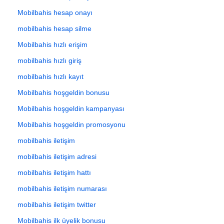
Mobilbahis hesap onayı
mobilbahis hesap silme
Mobilbahis hızlı erişim
mobilbahis hızlı giriş
mobilbahis hızlı kayıt
Mobilbahis hoşgeldin bonusu
Mobilbahis hoşgeldin kampanyası
Mobilbahis hoşgeldin promosyonu
mobilbahis iletişim
mobilbahis iletişim adresi
mobilbahis iletişim hattı
mobilbahis iletişim numarası
mobilbahis iletişim twitter
Mobilbahis ilk üyelik bonusu