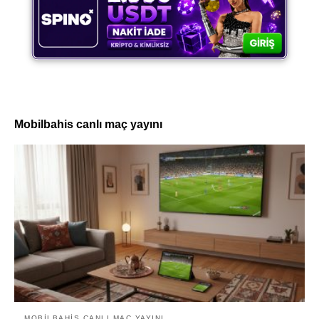
Mobilbahis canlı maç yayını
MOBILBAHIS CANLI MAÇ YAYINI