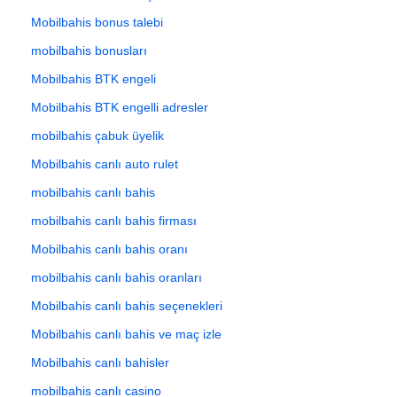
Mobilbahis bonus talebi
mobilbahis bonusları
Mobilbahis BTK engeli
Mobilbahis BTK engelli adresler
mobilbahis çabuk üyelik
Mobilbahis canlı auto rulet
mobilbahis canlı bahis
mobilbahis canlı bahis firması
Mobilbahis canlı bahis oranı
mobilbahis canlı bahis oranları
Mobilbahis canlı bahis seçenekleri
Mobilbahis canlı bahis ve maç izle
Mobilbahis canlı bahisler
mobilbahis canlı casino