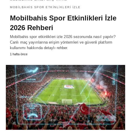
MOBILBAHIS SPOR ETKINLIKLERI IZLE
Mobilbahis Spor Etkinlikleri İzle
2026 Rehberi
Mobilbahis spor etkinlikleri izle 2026 sezonunda nasıl yapılır?
Canlı maç yayınlarına erişim yöntemleri ve güvenli platform
kullanımı hakkında detaylı rehber.
1 hafta önce