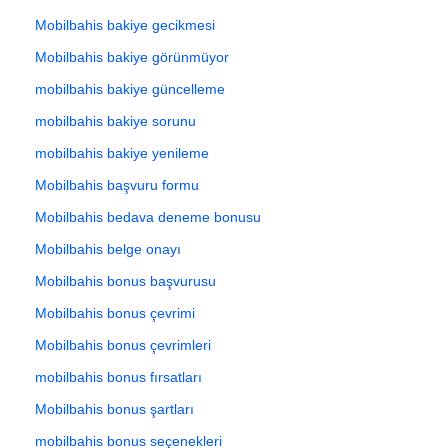
Mobilbahis bakiye gecikmesi
Mobilbahis bakiye görünmüyor
mobilbahis bakiye güncelleme
mobilbahis bakiye sorunu
mobilbahis bakiye yenileme
Mobilbahis başvuru formu
Mobilbahis bedava deneme bonusu
Mobilbahis belge onayı
Mobilbahis bonus başvurusu
Mobilbahis bonus çevrimi
Mobilbahis bonus çevrimleri
mobilbahis bonus fırsatları
Mobilbahis bonus şartları
mobilbahis bonus seçenekleri