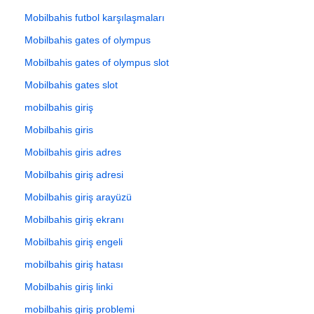
Mobilbahis futbol karşılaşmaları
Mobilbahis gates of olympus
Mobilbahis gates of olympus slot
Mobilbahis gates slot
mobilbahis giriş
Mobilbahis giris
Mobilbahis giris adres
Mobilbahis giriş adresi
Mobilbahis giriş arayüzü
Mobilbahis giriş ekranı
Mobilbahis giriş engeli
mobilbahis giriş hatası
Mobilbahis giriş linki
mobilbahis giriş problemi