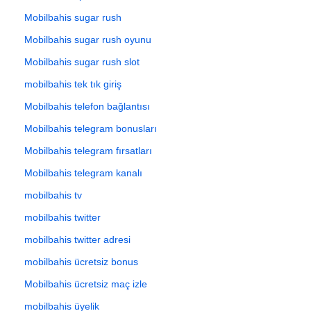
Mobilbahis sugar rush
Mobilbahis sugar rush oyunu
Mobilbahis sugar rush slot
mobilbahis tek tık giriş
Mobilbahis telefon bağlantısı
Mobilbahis telegram bonusları
Mobilbahis telegram fırsatları
Mobilbahis telegram kanalı
mobilbahis tv
mobilbahis twitter
mobilbahis twitter adresi
mobilbahis ücretsiz bonus
Mobilbahis ücretsiz maç izle
mobilbahis üyelik