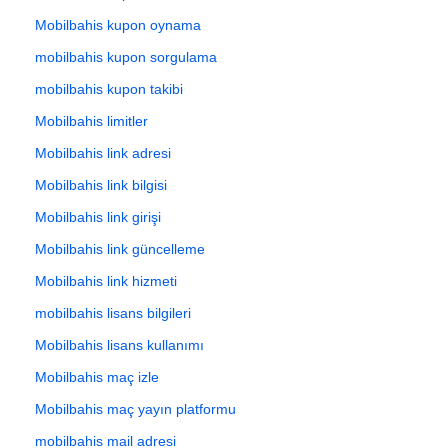
Mobilbahis kupon oynama
mobilbahis kupon sorgulama
mobilbahis kupon takibi
Mobilbahis limitler
Mobilbahis link adresi
Mobilbahis link bilgisi
Mobilbahis link girişi
Mobilbahis link güncelleme
Mobilbahis link hizmeti
mobilbahis lisans bilgileri
Mobilbahis lisans kullanımı
Mobilbahis maç izle
Mobilbahis maç yayın platformu
mobilbahis mail adresi