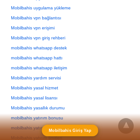
Mobilbahis uygulama yükleme
Mobilbahis vpn bağlantısı
Mobilbahis vpn erişimi
Mobilbahis vpn giriş rehberi
mobilbahis whatsapp destek
mobilbahis whatsapp hattı
mobilbahis whatsapp iletişim
Mobilbahis yardım servisi
Mobilbahis yasal hizmet
Mobilbahis yasal lisansı
Mobilbahis yasallık durumu
mobilbahis yatırım bonusu
mobilbahis yatırım fırsatı
Mobilbahis Giriş Yap
Mobilbahis yatırım limitleri