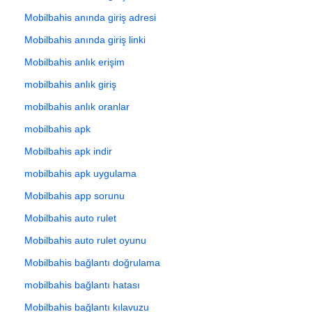
Mobilbahis anında giriş adresi
Mobilbahis anında giriş linki
Mobilbahis anlık erişim
mobilbahis anlık giriş
mobilbahis anlık oranlar
mobilbahis apk
Mobilbahis apk indir
mobilbahis apk uygulama
Mobilbahis app sorunu
Mobilbahis auto rulet
Mobilbahis auto rulet oyunu
Mobilbahis bağlantı doğrulama
mobilbahis bağlantı hatası
Mobilbahis bağlantı kılavuzu