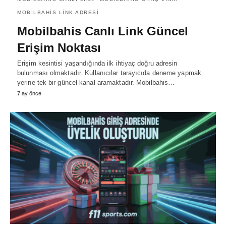
MOBILBAHIS LINK ADRESI
Mobilbahis Canlı Link Güncel
Erişim Noktası
Erişim kesintisi yaşandığında ilk ihtiyaç doğru adresin
bulunması olmaktadır. Kullanıcılar tarayıcıda deneme yapmak
yerine tek bir güncel kanal aramaktadır. Mobilbahis…
7 ay önce