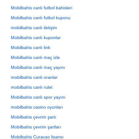
Mobilbahis canlı futbol bahisleri
Mobilbahis canlı futbol kuponu
mobilbahis canlı iletişim
Mobilbahis canlı kuponlar
Mobilbahis canlı link
Mobilbahis canlı maç izle
Mobilbahis canlı maç yayını
mobilbahis canlı oranlar
mobilbahis canlı rulet
Mobilbahis canlı spor yayını
mobilbahis casino oyunları
Mobilbahis çevrim şartı
Mobilbahis çevrim şartları
Mobilbahis Curacao lisansı