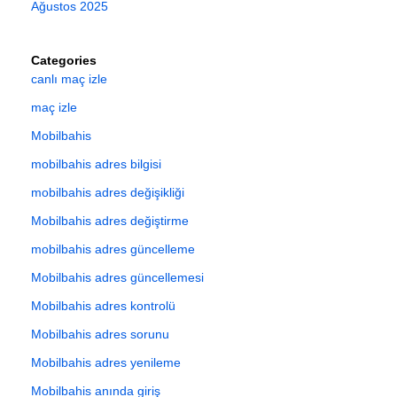
Ağustos 2025
Categories
canlı maç izle
maç izle
Mobilbahis
mobilbahis adres bilgisi
mobilbahis adres değişikliği
Mobilbahis adres değiştirme
mobilbahis adres güncelleme
Mobilbahis adres güncellemesi
Mobilbahis adres kontrolü
Mobilbahis adres sorunu
Mobilbahis adres yenileme
Mobilbahis anında giriş