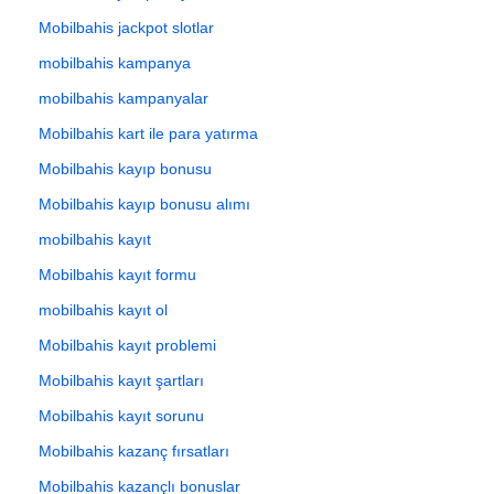
Mobilbahis jackpot slotlar
mobilbahis kampanya
mobilbahis kampanyalar
Mobilbahis kart ile para yatırma
Mobilbahis kayıp bonusu
Mobilbahis kayıp bonusu alımı
mobilbahis kayıt
Mobilbahis kayıt formu
mobilbahis kayıt ol
Mobilbahis kayıt problemi
Mobilbahis kayıt şartları
Mobilbahis kayıt sorunu
Mobilbahis kazanç fırsatları
Mobilbahis kazançlı bonuslar