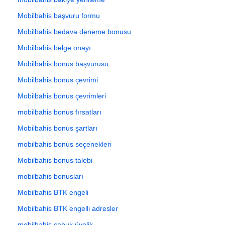
Mobilbahis başvuru formu
Mobilbahis bedava deneme bonusu
Mobilbahis belge onayı
Mobilbahis bonus başvurusu
Mobilbahis bonus çevrimi
Mobilbahis bonus çevrimleri
mobilbahis bonus fırsatları
Mobilbahis bonus şartları
mobilbahis bonus seçenekleri
Mobilbahis bonus talebi
mobilbahis bonusları
Mobilbahis BTK engeli
Mobilbahis BTK engelli adresler
mobilbahis çabuk üyelik