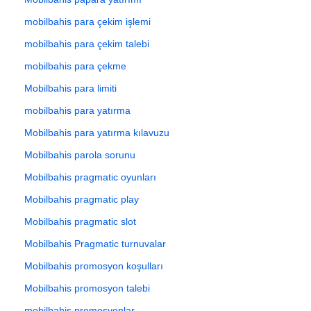
mobilbahis para çekim işlemi
mobilbahis para çekim talebi
mobilbahis para çekme
Mobilbahis para limiti
mobilbahis para yatırma
Mobilbahis para yatırma kılavuzu
Mobilbahis parola sorunu
Mobilbahis pragmatic oyunları
Mobilbahis pragmatic play
Mobilbahis pragmatic slot
Mobilbahis Pragmatic turnuvalar
Mobilbahis promosyon koşulları
Mobilbahis promosyon talebi
mobilbahis promosyonlar