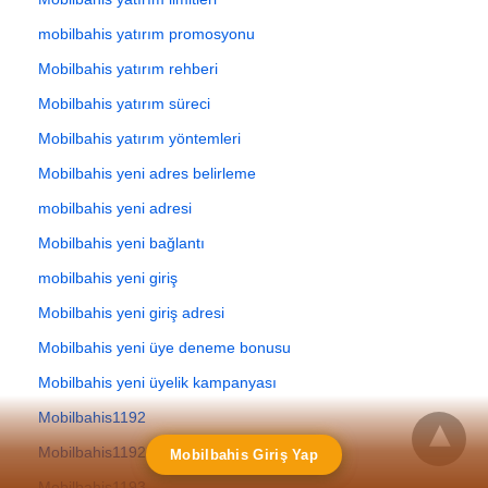
mobilbahis yatırım promosyonu
Mobilbahis yatırım rehberi
Mobilbahis yatırım süreci
Mobilbahis yatırım yöntemleri
Mobilbahis yeni adres belirleme
mobilbahis yeni adresi
Mobilbahis yeni bağlantı
mobilbahis yeni giriş
Mobilbahis yeni giriş adresi
Mobilbahis yeni üye deneme bonusu
Mobilbahis yeni üyelik kampanyası
Mobilbahis1192
Mobilbahis1192.com
Mobilbahis Giriş Yap
Mobilbahis1193