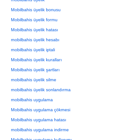
Mobilbahis üyelik bonusu
Mobilbahis üyelik formu
Mobilbahis üyelik hatası
mobilbahis üyelik hesabı
mobilbahis üyelik iptali
Mobilbahis üyelik kuralları
Mobilbahis üyelik şartları
mobilbahis üyelik silme
mobilbahis üyelik sonlandırma
mobilbahis uygulama
Mobilbahis uygulama çökmesi
Mobilbahis uygulama hatası
mobilbahis uygulama indirme
Mobilbahis uygulama kullanımı