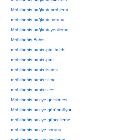
Mobilbahis bağlantı problemi
mobilbahis bağlantı sorunu
Mobilbahis bağlantı yenileme
Mobilbahis Bahis
mobilbahis bahis iptal talebi
mobilbahis bahis iptali
mobilbahis bahis lisansı
mobilbahis bahis silme
mobilbahis bahis sitesi
Mobilbahis bakiye gecikmesi
Mobilbahis bakiye görünmüyor
mobilbahis bakiye güncelleme
mobilbahis bakiye sorunu
mobilbahis bakiye yenileme