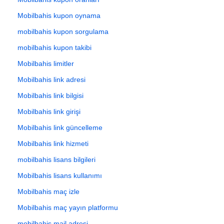
Mobilbahis kupon oynama
mobilbahis kupon sorgulama
mobilbahis kupon takibi
Mobilbahis limitler
Mobilbahis link adresi
Mobilbahis link bilgisi
Mobilbahis link girişi
Mobilbahis link güncelleme
Mobilbahis link hizmeti
mobilbahis lisans bilgileri
Mobilbahis lisans kullanımı
Mobilbahis maç izle
Mobilbahis maç yayın platformu
mobilbahis mail adresi