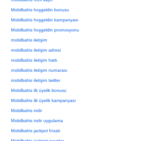
Mobilbahis hoşgeldin bonusu
Mobilbahis hoşgeldin kampanyası
Mobilbahis hoşgeldin promosyonu
mobilbahis iletişim
mobilbahis iletişim adresi
mobilbahis iletişim hattı
mobilbahis iletişim numarası
mobilbahis iletişim twitter
Mobilbahis ilk üyelik bonusu
Mobilbahis ilk üyelik kampanyası
Mobilbahis indir
Mobilbahis indir uygulama
Mobilbahis jackpot fırsatı
Mobilbahis jackpot oyunlar