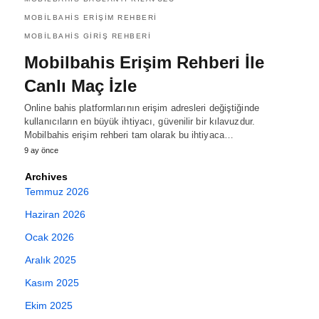
MOBILBAHIS ERIŞIM REHBERI
MOBILBAHIS GIRIŞ REHBERI
Mobilbahis Erişim Rehberi İle
Canlı Maç İzle
Online bahis platformlarının erişim adresleri değiştiğinde
kullanıcıların en büyük ihtiyacı, güvenilir bir kılavuzdur.
Mobilbahis erişim rehberi tam olarak bu ihtiyaca…
9 ay önce
Archives
Temmuz 2026
Haziran 2026
Ocak 2026
Aralık 2025
Kasım 2025
Ekim 2025