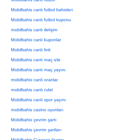
Mobilbahis canlı futbol bahisleri
Mobilbahis canlı futbol kuponu
mobilbahis canlı iletişim
Mobilbahis canlı kuponlar
Mobilbahis canlı link
Mobilbahis canlı maç izle
Mobilbahis canlı maç yayını
mobilbahis canlı oranlar
mobilbahis canlı rulet
Mobilbahis canlı spor yayını
mobilbahis casino oyunları
Mobilbahis çevrim şartı
Mobilbahis çevrim şartları
Mobilbahis Curacao lisansı