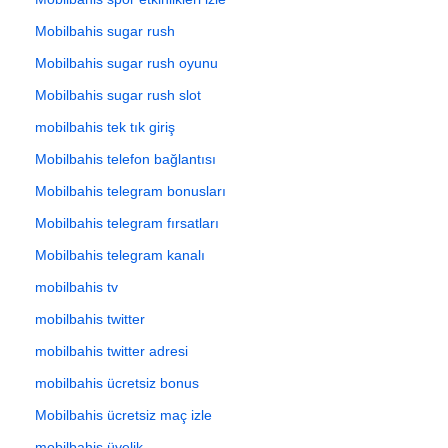
Mobilbahis sugar rush
Mobilbahis sugar rush oyunu
Mobilbahis sugar rush slot
mobilbahis tek tık giriş
Mobilbahis telefon bağlantısı
Mobilbahis telegram bonusları
Mobilbahis telegram fırsatları
Mobilbahis telegram kanalı
mobilbahis tv
mobilbahis twitter
mobilbahis twitter adresi
mobilbahis ücretsiz bonus
Mobilbahis ücretsiz maç izle
mobilbahis üyelik