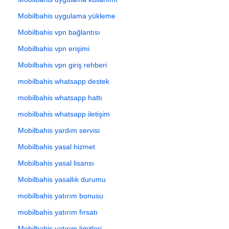
Mobilbahis uygulama yükleme
Mobilbahis vpn bağlantısı
Mobilbahis vpn erişimi
Mobilbahis vpn giriş rehberi
mobilbahis whatsapp destek
mobilbahis whatsapp hattı
mobilbahis whatsapp iletişim
Mobilbahis yardım servisi
Mobilbahis yasal hizmet
Mobilbahis yasal lisansı
Mobilbahis yasallık durumu
mobilbahis yatırım bonusu
mobilbahis yatırım fırsatı
Mobilbahis yatırım limitleri