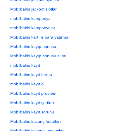
Mobilbahis jackpot slotlar
mobilbahis kampanya
mobilbahis kampanyalar
Mobilbahis kart ile para yatırma
Mobilbahis kayıp bonusu
Mobilbahis kayıp bonusu alımı
mobilbahis kayıt
Mobilbahis kayıt formu
mobilbahis kayıt ol
Mobilbahis kayıt problemi
Mobilbahis kayıt şartları
Mobilbahis kayıt sorunu
Mobilbahis kazanç fırsatları
Mobilbahis kazançlı bonuslar