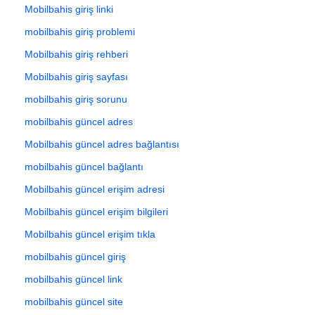
Mobilbahis giriş linki
mobilbahis giriş problemi
Mobilbahis giriş rehberi
Mobilbahis giriş sayfası
mobilbahis giriş sorunu
mobilbahis güncel adres
Mobilbahis güncel adres bağlantısı
mobilbahis güncel bağlantı
Mobilbahis güncel erişim adresi
Mobilbahis güncel erişim bilgileri
Mobilbahis güncel erişim tıkla
mobilbahis güncel giriş
mobilbahis güncel link
mobilbahis güncel site