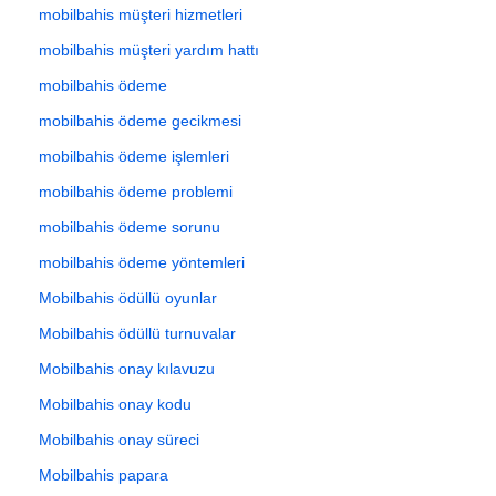
mobilbahis müşteri hizmetleri
mobilbahis müşteri yardım hattı
mobilbahis ödeme
mobilbahis ödeme gecikmesi
mobilbahis ödeme işlemleri
mobilbahis ödeme problemi
mobilbahis ödeme sorunu
mobilbahis ödeme yöntemleri
Mobilbahis ödüllü oyunlar
Mobilbahis ödüllü turnuvalar
Mobilbahis onay kılavuzu
Mobilbahis onay kodu
Mobilbahis onay süreci
Mobilbahis papara