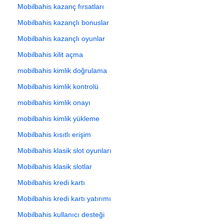
Mobilbahis kazanç fırsatları
Mobilbahis kazançlı bonuslar
Mobilbahis kazançlı oyunlar
Mobilbahis kilit açma
mobilbahis kimlik doğrulama
Mobilbahis kimlik kontrolü
mobilbahis kimlik onayı
mobilbahis kimlik yükleme
Mobilbahis kısıtlı erişim
Mobilbahis klasik slot oyunları
Mobilbahis klasik slotlar
Mobilbahis kredi kartı
Mobilbahis kredi kartı yatırımı
Mobilbahis kullanıcı desteği