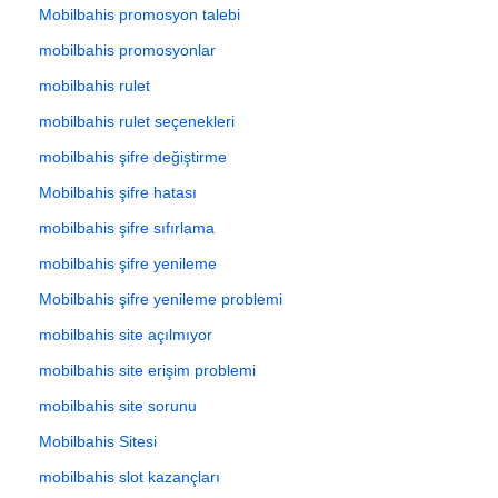
Mobilbahis promosyon talebi
mobilbahis promosyonlar
mobilbahis rulet
mobilbahis rulet seçenekleri
mobilbahis şifre değiştirme
Mobilbahis şifre hatası
mobilbahis şifre sıfırlama
mobilbahis şifre yenileme
Mobilbahis şifre yenileme problemi
mobilbahis site açılmıyor
mobilbahis site erişim problemi
mobilbahis site sorunu
Mobilbahis Sitesi
mobilbahis slot kazançları