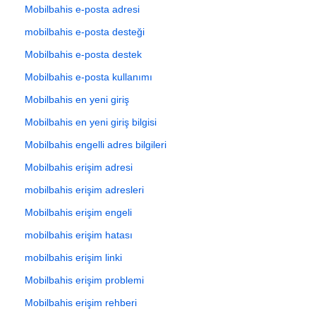
Mobilbahis e-posta adresi
mobilbahis e-posta desteği
Mobilbahis e-posta destek
Mobilbahis e-posta kullanımı
Mobilbahis en yeni giriş
Mobilbahis en yeni giriş bilgisi
Mobilbahis engelli adres bilgileri
Mobilbahis erişim adresi
mobilbahis erişim adresleri
Mobilbahis erişim engeli
mobilbahis erişim hatası
mobilbahis erişim linki
Mobilbahis erişim problemi
Mobilbahis erişim rehberi