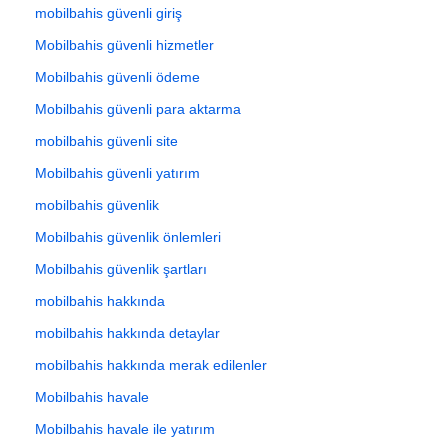
mobilbahis güvenli giriş
Mobilbahis güvenli hizmetler
Mobilbahis güvenli ödeme
Mobilbahis güvenli para aktarma
mobilbahis güvenli site
Mobilbahis güvenli yatırım
mobilbahis güvenlik
Mobilbahis güvenlik önlemleri
Mobilbahis güvenlik şartları
mobilbahis hakkında
mobilbahis hakkında detaylar
mobilbahis hakkında merak edilenler
Mobilbahis havale
Mobilbahis havale ile yatırım