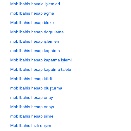
Mobilbahis havale işlemleri
mobilbahis hesap açma
Mobilbahis hesap bloke
Mobilbahis hesap doğrulama
mobilbahis hesap işlemleri
mobilbahis hesap kapatma
Mobilbahis hesap kapatma işlemi
Mobilbahis hesap kapatma talebi
Mobilbahis hesap kilidi
mobilbahis hesap oluşturma
mobilbahis hesap onay
Mobilbahis hesap onayı
mobilbahis hesap silme
Mobilbahis hızlı erişim