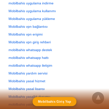
mobilbahis uygulama indirme
Mobilbahis uygulama kullanımı
Mobilbahis uygulama yükleme
Mobilbahis vpn bağlantısı
Mobilbahis vpn erişimi
Mobilbahis vpn giriş rehberi
mobilbahis whatsapp destek
mobilbahis whatsapp hattı
mobilbahis whatsapp iletişim
Mobilbahis yardım servisi
Mobilbahis yasal hizmet
Mobilbahis yasal lisansı
Mobilbahis yasallık durumu
Mobilbahis Giriş Yap
mobilbahis yatırım bonusu