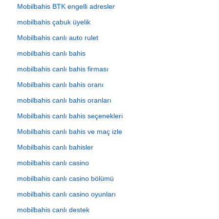
Mobilbahis BTK engelli adresler
mobilbahis çabuk üyelik
Mobilbahis canlı auto rulet
mobilbahis canlı bahis
mobilbahis canlı bahis firması
Mobilbahis canlı bahis oranı
mobilbahis canlı bahis oranları
Mobilbahis canlı bahis seçenekleri
Mobilbahis canlı bahis ve maç izle
Mobilbahis canlı bahisler
mobilbahis canlı casino
mobilbahis canlı casino bölümü
mobilbahis canlı casino oyunları
mobilbahis canlı destek