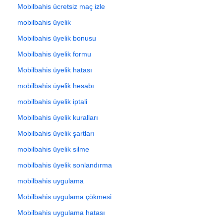
Mobilbahis ücretsiz maç izle
mobilbahis üyelik
Mobilbahis üyelik bonusu
Mobilbahis üyelik formu
Mobilbahis üyelik hatası
mobilbahis üyelik hesabı
mobilbahis üyelik iptali
Mobilbahis üyelik kuralları
Mobilbahis üyelik şartları
mobilbahis üyelik silme
mobilbahis üyelik sonlandırma
mobilbahis uygulama
Mobilbahis uygulama çökmesi
Mobilbahis uygulama hatası