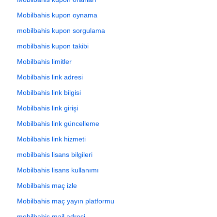
Mobilbahis kupon oynama
mobilbahis kupon sorgulama
mobilbahis kupon takibi
Mobilbahis limitler
Mobilbahis link adresi
Mobilbahis link bilgisi
Mobilbahis link girişi
Mobilbahis link güncelleme
Mobilbahis link hizmeti
mobilbahis lisans bilgileri
Mobilbahis lisans kullanımı
Mobilbahis maç izle
Mobilbahis maç yayın platformu
mobilbahis mail adresi