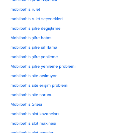
mobilbahis rulet
mobilbahis rulet seçenekleri
mobilbahis şifre değiştirme
Mobilbahis şifre hatası
mobilbahis şifre sıfırlama
mobilbahis şifre yenileme
Mobilbahis şifre yenileme problemi
mobilbahis site açılmıyor
mobilbahis site erişim problemi
mobilbahis site sorunu
Mobilbahis Sitesi
mobilbahis slot kazançları
mobilbahis slot makinesi
mobilbahis slot oyunları