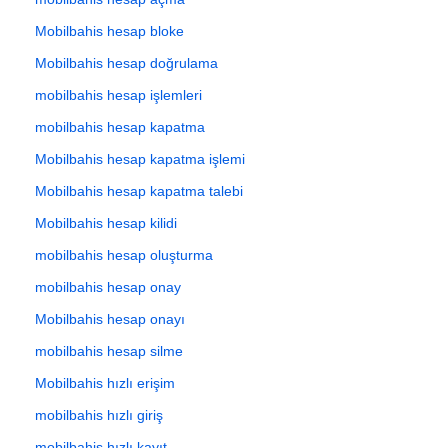
Mobilbahis hesap bloke
Mobilbahis hesap doğrulama
mobilbahis hesap işlemleri
mobilbahis hesap kapatma
Mobilbahis hesap kapatma işlemi
Mobilbahis hesap kapatma talebi
Mobilbahis hesap kilidi
mobilbahis hesap oluşturma
mobilbahis hesap onay
Mobilbahis hesap onayı
mobilbahis hesap silme
Mobilbahis hızlı erişim
mobilbahis hızlı giriş
mobilbahis hızlı kayıt