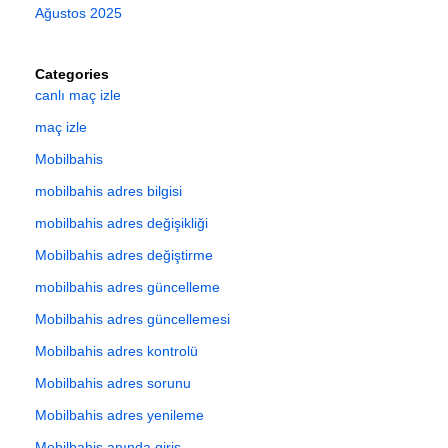
Ağustos 2025
Categories
canlı maç izle
maç izle
Mobilbahis
mobilbahis adres bilgisi
mobilbahis adres değişikliği
Mobilbahis adres değiştirme
mobilbahis adres güncelleme
Mobilbahis adres güncellemesi
Mobilbahis adres kontrolü
Mobilbahis adres sorunu
Mobilbahis adres yenileme
Mobilbahis anında giriş