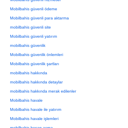
Mobilbahis güvenli ödeme
Mobilbahis güvenli para aktarma
mobilbahis güvenli site
Mobilbahis güvenli yatırım
mobilbahis güvenlik
Mobilbahis güvenlik önlemleri
Mobilbahis güvenlik şartları
mobilbahis hakkında
mobilbahis hakkında detaylar
mobilbahis hakkında merak edilenler
Mobilbahis havale
Mobilbahis havale ile yatırım
Mobilbahis havale işlemleri
mobilbahis hesap açma