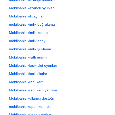
Mobilbahis kazançlı oyunlar
Mobilbahis kilit açma
mobilbahis kimlik doğrulama
Mobilbahis kimlik kontrolü
mobilbahis kimlik onayı
mobilbahis kimlik yükleme
Mobilbahis kısıtlı erişim
Mobilbahis klasik slot oyunları
Mobilbahis klasik slotlar
Mobilbahis kredi kartı
Mobilbahis kredi kartı yatırımı
Mobilbahis kullanıcı desteği
mobilbahis kupon kontrolü
Mobilbahis kupon oranları