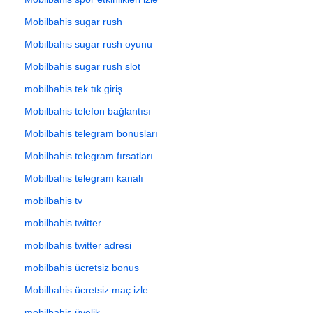
Mobilbahis sugar rush
Mobilbahis sugar rush oyunu
Mobilbahis sugar rush slot
mobilbahis tek tık giriş
Mobilbahis telefon bağlantısı
Mobilbahis telegram bonusları
Mobilbahis telegram fırsatları
Mobilbahis telegram kanalı
mobilbahis tv
mobilbahis twitter
mobilbahis twitter adresi
mobilbahis ücretsiz bonus
Mobilbahis ücretsiz maç izle
mobilbahis üyelik