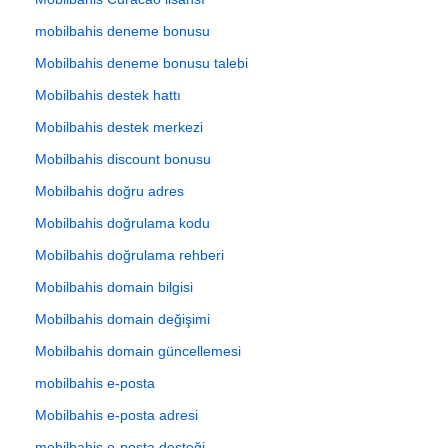
mobilbahis deneme bonusu
Mobilbahis deneme bonusu talebi
Mobilbahis destek hattı
Mobilbahis destek merkezi
Mobilbahis discount bonusu
Mobilbahis doğru adres
Mobilbahis doğrulama kodu
Mobilbahis doğrulama rehberi
Mobilbahis domain bilgisi
Mobilbahis domain değişimi
Mobilbahis domain güncellemesi
mobilbahis e-posta
Mobilbahis e-posta adresi
mobilbahis e-posta desteği