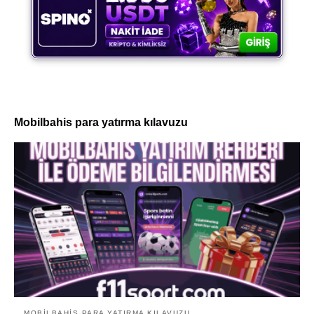
Mobilbahis para yatırma kılavuzu
MOBILBAHIS PARA YATIRMA KILAVUZU