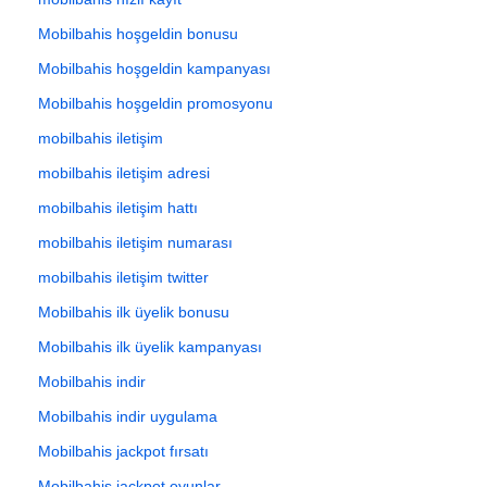
Mobilbahis hoşgeldin bonusu
Mobilbahis hoşgeldin kampanyası
Mobilbahis hoşgeldin promosyonu
mobilbahis iletişim
mobilbahis iletişim adresi
mobilbahis iletişim hattı
mobilbahis iletişim numarası
mobilbahis iletişim twitter
Mobilbahis ilk üyelik bonusu
Mobilbahis ilk üyelik kampanyası
Mobilbahis indir
Mobilbahis indir uygulama
Mobilbahis jackpot fırsatı
Mobilbahis jackpot oyunlar