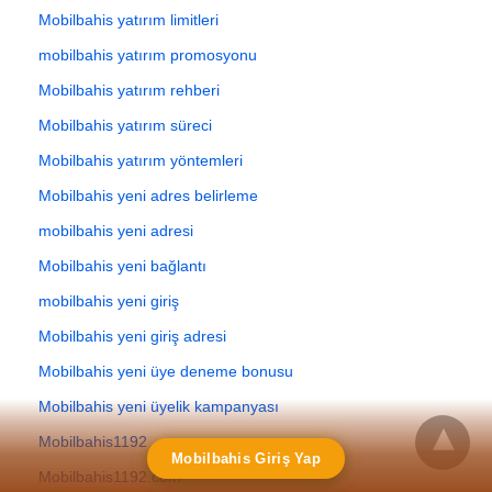
Mobilbahis yatırım limitleri
mobilbahis yatırım promosyonu
Mobilbahis yatırım rehberi
Mobilbahis yatırım süreci
Mobilbahis yatırım yöntemleri
Mobilbahis yeni adres belirleme
mobilbahis yeni adresi
Mobilbahis yeni bağlantı
mobilbahis yeni giriş
Mobilbahis yeni giriş adresi
Mobilbahis yeni üye deneme bonusu
Mobilbahis yeni üyelik kampanyası
Mobilbahis1192
Mobilbahis Giriş Yap
Mobilbahis1192.com