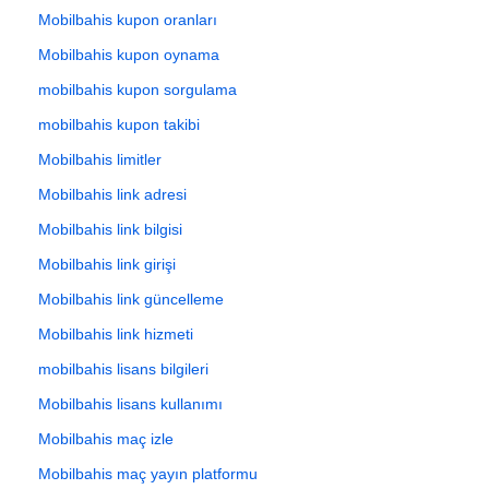
Mobilbahis kupon oranları
Mobilbahis kupon oynama
mobilbahis kupon sorgulama
mobilbahis kupon takibi
Mobilbahis limitler
Mobilbahis link adresi
Mobilbahis link bilgisi
Mobilbahis link girişi
Mobilbahis link güncelleme
Mobilbahis link hizmeti
mobilbahis lisans bilgileri
Mobilbahis lisans kullanımı
Mobilbahis maç izle
Mobilbahis maç yayın platformu