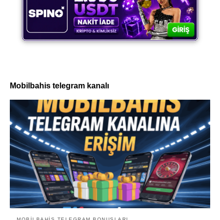
Mobilbahis telegram kanalı
MOBILBAHIS TELEGRAM BONUSLARI