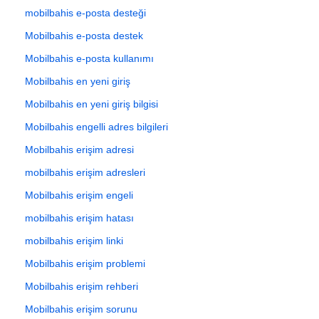
mobilbahis e-posta desteği
Mobilbahis e-posta destek
Mobilbahis e-posta kullanımı
Mobilbahis en yeni giriş
Mobilbahis en yeni giriş bilgisi
Mobilbahis engelli adres bilgileri
Mobilbahis erişim adresi
mobilbahis erişim adresleri
Mobilbahis erişim engeli
mobilbahis erişim hatası
mobilbahis erişim linki
Mobilbahis erişim problemi
Mobilbahis erişim rehberi
Mobilbahis erişim sorunu