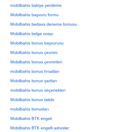
mobilbahis bakiye yenileme
Mobilbahis başvuru formu
Mobilbahis bedava deneme bonusu
Mobilbahis belge onayı
Mobilbahis bonus başvurusu
Mobilbahis bonus çevrimi
Mobilbahis bonus çevrimleri
mobilbahis bonus fırsatları
Mobilbahis bonus şartları
mobilbahis bonus seçenekleri
Mobilbahis bonus talebi
mobilbahis bonusları
Mobilbahis BTK engeli
Mobilbahis BTK engelli adresler