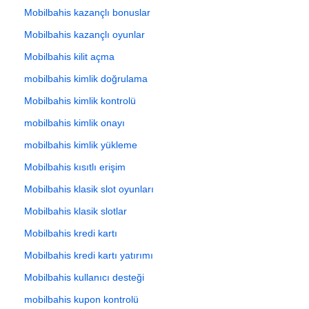
Mobilbahis kazançlı bonuslar
Mobilbahis kazançlı oyunlar
Mobilbahis kilit açma
mobilbahis kimlik doğrulama
Mobilbahis kimlik kontrolü
mobilbahis kimlik onayı
mobilbahis kimlik yükleme
Mobilbahis kısıtlı erişim
Mobilbahis klasik slot oyunları
Mobilbahis klasik slotlar
Mobilbahis kredi kartı
Mobilbahis kredi kartı yatırımı
Mobilbahis kullanıcı desteği
mobilbahis kupon kontrolü