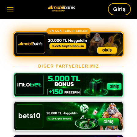
Giriş
EN ÇOK TERCİH EDİLEN
DİĞER PARTNERLERİMİZ