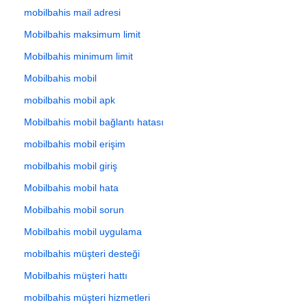
mobilbahis mail adresi
Mobilbahis maksimum limit
Mobilbahis minimum limit
Mobilbahis mobil
mobilbahis mobil apk
Mobilbahis mobil bağlantı hatası
mobilbahis mobil erişim
mobilbahis mobil giriş
Mobilbahis mobil hata
Mobilbahis mobil sorun
Mobilbahis mobil uygulama
mobilbahis müşteri desteği
Mobilbahis müşteri hattı
mobilbahis müşteri hizmetleri