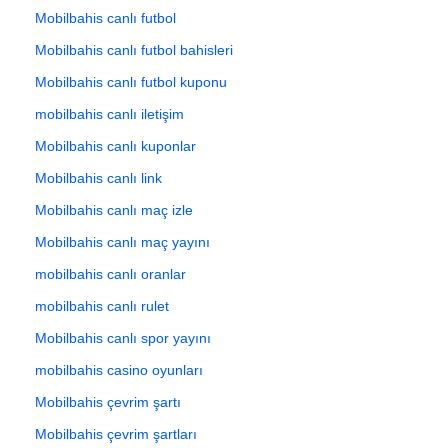
Mobilbahis canlı futbol
Mobilbahis canlı futbol bahisleri
Mobilbahis canlı futbol kuponu
mobilbahis canlı iletişim
Mobilbahis canlı kuponlar
Mobilbahis canlı link
Mobilbahis canlı maç izle
Mobilbahis canlı maç yayını
mobilbahis canlı oranlar
mobilbahis canlı rulet
Mobilbahis canlı spor yayını
mobilbahis casino oyunları
Mobilbahis çevrim şartı
Mobilbahis çevrim şartları