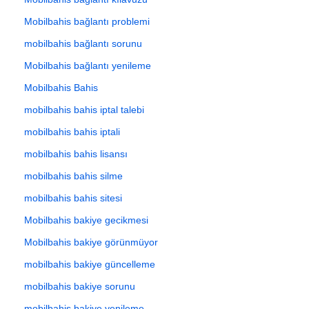
Mobilbahis bağlantı problemi
mobilbahis bağlantı sorunu
Mobilbahis bağlantı yenileme
Mobilbahis Bahis
mobilbahis bahis iptal talebi
mobilbahis bahis iptali
mobilbahis bahis lisansı
mobilbahis bahis silme
mobilbahis bahis sitesi
Mobilbahis bakiye gecikmesi
Mobilbahis bakiye görünmüyor
mobilbahis bakiye güncelleme
mobilbahis bakiye sorunu
mobilbahis bakiye yenileme