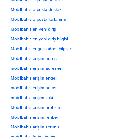
Mobilbahis e-posta destek
Mobilbahis e-posta kullanımı
Mobilbahis en yeni giriş
Mobilbahis en yeni giriş bilgisi
Mobilbahis engelli adres bilgileri
Mobilbahis erişim adresi
mobilbahis erişim adresleri
Mobilbahis erişim engeli
mobilbahis erişim hatası
mobilbahis erişim linki
Mobilbahis erişim problemi
Mobilbahis erişim rehberi
Mobilbahis erişim sorunu
mobilbahis futbol bahis