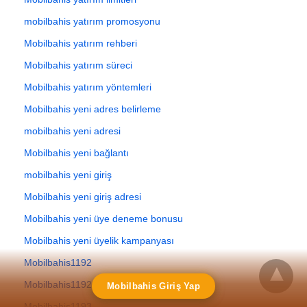
mobilbahis yatırım promosyonu
Mobilbahis yatırım rehberi
Mobilbahis yatırım süreci
Mobilbahis yatırım yöntemleri
Mobilbahis yeni adres belirleme
mobilbahis yeni adresi
Mobilbahis yeni bağlantı
mobilbahis yeni giriş
Mobilbahis yeni giriş adresi
Mobilbahis yeni üye deneme bonusu
Mobilbahis yeni üyelik kampanyası
Mobilbahis1192
Mobilbahis1192.com
Mobilbahis Giriş Yap
Mobilbahis1193