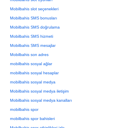
Mobilbahis slot seçenekleri
Mobilbahis SMS bonusları
Mobilbahis SMS doğrulama
Mobilbahis SMS hizmeti
Mobilbahis SMS mesajlar
Mobilbahis son adres
mobilbahis sosyal ağlar
mobilbahis sosyal hesaplar
mobilbahis sosyal medya
Mobilbahis sosyal medya iletişim
Mobilbahis sosyal medya kanalları
mobilbahis spor
mobilbahis spor bahisleri
Mobilbahis spor etkinlikleri izle