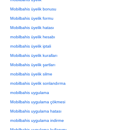
Mobilbahis üyelik bonusu
Mobilbahis üyelik formu
Mobilbahis üyelik hatası
mobilbahis üyelik hesabı
mobilbahis üyelik iptali
Mobilbahis üyelik kuralları
Mobilbahis üyelik şartları
mobilbahis üyelik silme
mobilbahis üyelik sonlandırma
mobilbahis uygulama
Mobilbahis uygulama çökmesi
Mobilbahis uygulama hatası
mobilbahis uygulama indirme
Mobilbahis uygulama kullanımı