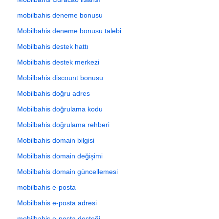
mobilbahis deneme bonusu
Mobilbahis deneme bonusu talebi
Mobilbahis destek hattı
Mobilbahis destek merkezi
Mobilbahis discount bonusu
Mobilbahis doğru adres
Mobilbahis doğrulama kodu
Mobilbahis doğrulama rehberi
Mobilbahis domain bilgisi
Mobilbahis domain değişimi
Mobilbahis domain güncellemesi
mobilbahis e-posta
Mobilbahis e-posta adresi
mobilbahis e-posta desteği