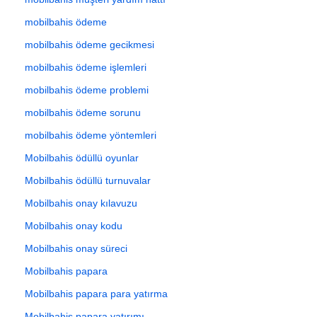
mobilbahis ödeme
mobilbahis ödeme gecikmesi
mobilbahis ödeme işlemleri
mobilbahis ödeme problemi
mobilbahis ödeme sorunu
mobilbahis ödeme yöntemleri
Mobilbahis ödüllü oyunlar
Mobilbahis ödüllü turnuvalar
Mobilbahis onay kılavuzu
Mobilbahis onay kodu
Mobilbahis onay süreci
Mobilbahis papara
Mobilbahis papara para yatırma
Mobilbahis papara yatırımı