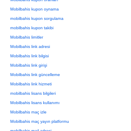
Mobilbahis kupon oynama
mobilbahis kupon sorgulama
mobilbahis kupon takibi
Mobilbahis limitler
Mobilbahis link adresi
Mobilbahis link bilgisi
Mobilbahis link girişi
Mobilbahis link güncelleme
Mobilbahis link hizmeti
mobilbahis lisans bilgileri
Mobilbahis lisans kullanımı
Mobilbahis maç izle
Mobilbahis maç yayın platformu
mobilbahis mail adresi