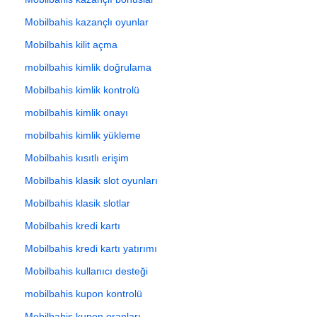
Mobilbahis kazançlı oyunlar
Mobilbahis kilit açma
mobilbahis kimlik doğrulama
Mobilbahis kimlik kontrolü
mobilbahis kimlik onayı
mobilbahis kimlik yükleme
Mobilbahis kısıtlı erişim
Mobilbahis klasik slot oyunları
Mobilbahis klasik slotlar
Mobilbahis kredi kartı
Mobilbahis kredi kartı yatırımı
Mobilbahis kullanıcı desteği
mobilbahis kupon kontrolü
Mobilbahis kupon oranları