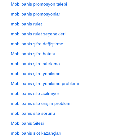
Mobilbahis promosyon talebi
mobilbahis promosyonlar
mobilbahis rulet
mobilbahis rulet seçenekleri
mobilbahis şifre değiştirme
Mobilbahis şifre hatası
mobilbahis şifre sıfırlama
mobilbahis şifre yenileme
Mobilbahis şifre yenileme problemi
mobilbahis site açılmıyor
mobilbahis site erişim problemi
mobilbahis site sorunu
Mobilbahis Sitesi
mobilbahis slot kazançları