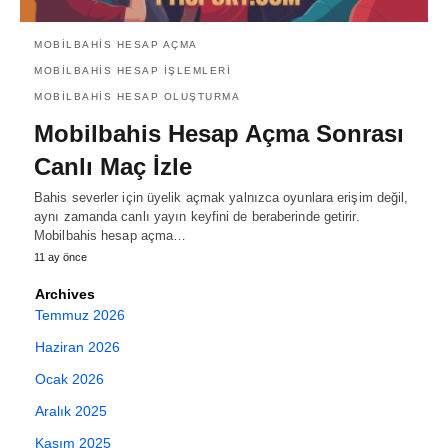
MOBILBAHIS HESAP AÇMA
MOBILBAHIS HESAP IŞLEMLERI
MOBILBAHIS HESAP OLUŞTURMA
Mobilbahis Hesap Açma Sonrası
Canlı Maç İzle
Bahis severler için üyelik açmak yalnızca oyunlara erişim değil,
aynı zamanda canlı yayın keyfini de beraberinde getirir.
Mobilbahis hesap açma…
11 ay önce
Archives
Temmuz 2026
Haziran 2026
Ocak 2026
Aralık 2025
Kasım 2025