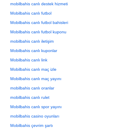
mobilbahis canlı destek hizmeti
Mobilbahis canlı futbol
Mobilbahis canlı futbol bahisleri
Mobilbahis canlı futbol kuponu
mobilbahis canlı iletişim
Mobilbahis canlı kuponlar
Mobilbahis canlı link
Mobilbahis canlı maç izle
Mobilbahis canlı maç yayını
mobilbahis canlı oranlar
mobilbahis canlı rulet
Mobilbahis canlı spor yayını
mobilbahis casino oyunları
Mobilbahis çevrim şartı