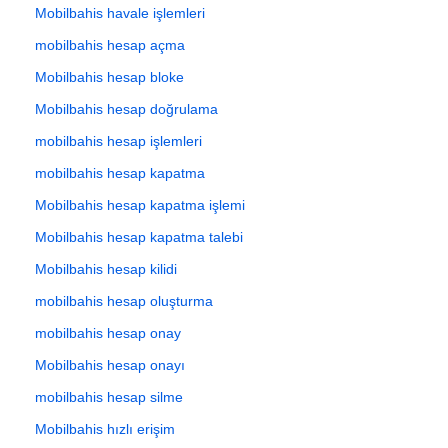
Mobilbahis havale işlemleri
mobilbahis hesap açma
Mobilbahis hesap bloke
Mobilbahis hesap doğrulama
mobilbahis hesap işlemleri
mobilbahis hesap kapatma
Mobilbahis hesap kapatma işlemi
Mobilbahis hesap kapatma talebi
Mobilbahis hesap kilidi
mobilbahis hesap oluşturma
mobilbahis hesap onay
Mobilbahis hesap onayı
mobilbahis hesap silme
Mobilbahis hızlı erişim