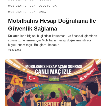
MOBILBAHIS HESAP OLUŞTURMA
MOBILBAHIS HESAP ONAY
Mobilbahis Hesap Doğrulama İle
Güvenlik Sağlama
Kullanıcıların kişisel bilgilerinin korunması ve finansal işlemlerin
sorunsuz ilerlemesi için Mobilbahis hesap doğrulama süreci
büyük önem taşır. Bu işlem, hesabın…
10 ay önce