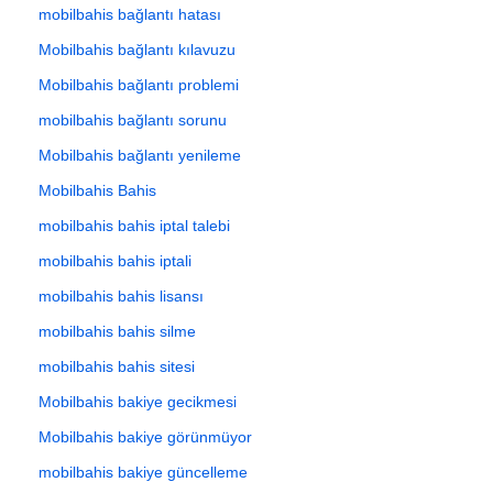
mobilbahis bağlantı hatası
Mobilbahis bağlantı kılavuzu
Mobilbahis bağlantı problemi
mobilbahis bağlantı sorunu
Mobilbahis bağlantı yenileme
Mobilbahis Bahis
mobilbahis bahis iptal talebi
mobilbahis bahis iptali
mobilbahis bahis lisansı
mobilbahis bahis silme
mobilbahis bahis sitesi
Mobilbahis bakiye gecikmesi
Mobilbahis bakiye görünmüyor
mobilbahis bakiye güncelleme