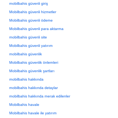
mobilbahis güvenli giriş
Mobilbahis güvenli hizmetler
Mobilbahis güvenli ödeme
Mobilbahis güvenli para aktarma
mobilbahis güvenli site
Mobilbahis güvenli yatırım
mobilbahis güvenlik
Mobilbahis güvenlik önlemleri
Mobilbahis güvenlik şartları
mobilbahis hakkında
mobilbahis hakkında detaylar
mobilbahis hakkında merak edilenler
Mobilbahis havale
Mobilbahis havale ile yatırım