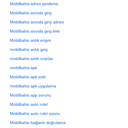
Mobilbahis adres yenileme
Mobilbahis anında giriş
Mobilbahis anında giriş adresi
Mobilbahis anında giriş linki
Mobilbahis anlık erişim
mobilbahis anlık giriş
mobilbahis anlık oranlar
mobilbahis apk
Mobilbahis apk indir
mobilbahis apk uygulama
Mobilbahis app sorunu
Mobilbahis auto rulet
Mobilbahis auto rulet oyunu
Mobilbahis bağlantı doğrulama