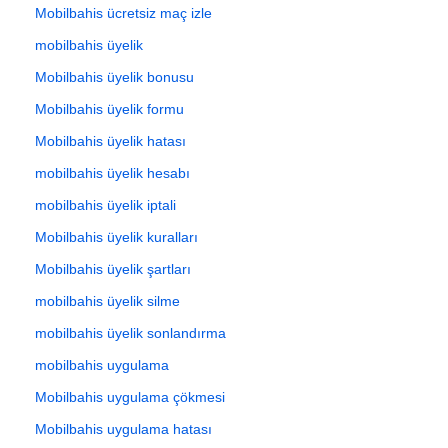
Mobilbahis ücretsiz maç izle
mobilbahis üyelik
Mobilbahis üyelik bonusu
Mobilbahis üyelik formu
Mobilbahis üyelik hatası
mobilbahis üyelik hesabı
mobilbahis üyelik iptali
Mobilbahis üyelik kuralları
Mobilbahis üyelik şartları
mobilbahis üyelik silme
mobilbahis üyelik sonlandırma
mobilbahis uygulama
Mobilbahis uygulama çökmesi
Mobilbahis uygulama hatası