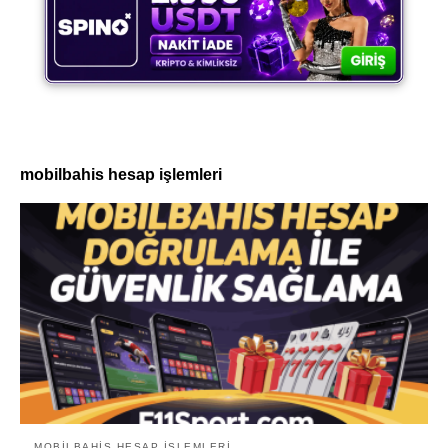
mobilbahis hesap işlemleri
MOBILBAHIS HESAP IŞLEMLERI