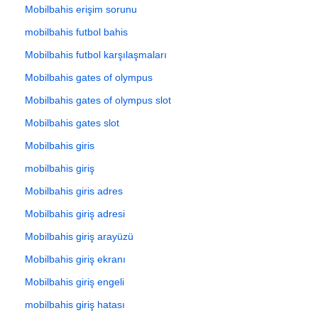
Mobilbahis erişim sorunu
mobilbahis futbol bahis
Mobilbahis futbol karşılaşmaları
Mobilbahis gates of olympus
Mobilbahis gates of olympus slot
Mobilbahis gates slot
Mobilbahis giris
mobilbahis giriş
Mobilbahis giris adres
Mobilbahis giriş adresi
Mobilbahis giriş arayüzü
Mobilbahis giriş ekranı
Mobilbahis giriş engeli
mobilbahis giriş hatası