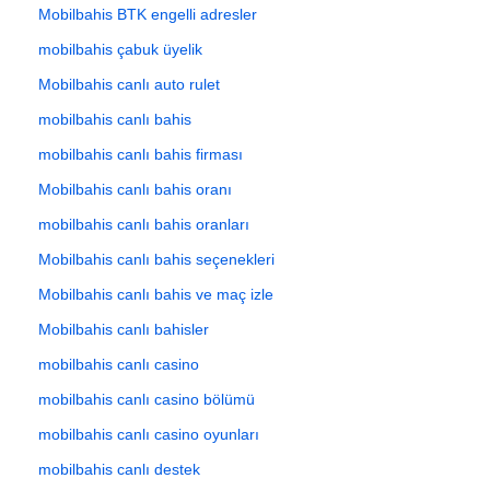
Mobilbahis BTK engelli adresler
mobilbahis çabuk üyelik
Mobilbahis canlı auto rulet
mobilbahis canlı bahis
mobilbahis canlı bahis firması
Mobilbahis canlı bahis oranı
mobilbahis canlı bahis oranları
Mobilbahis canlı bahis seçenekleri
Mobilbahis canlı bahis ve maç izle
Mobilbahis canlı bahisler
mobilbahis canlı casino
mobilbahis canlı casino bölümü
mobilbahis canlı casino oyunları
mobilbahis canlı destek