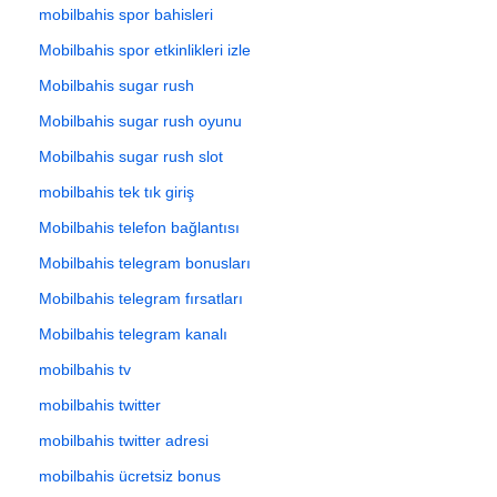
mobilbahis spor bahisleri
Mobilbahis spor etkinlikleri izle
Mobilbahis sugar rush
Mobilbahis sugar rush oyunu
Mobilbahis sugar rush slot
mobilbahis tek tık giriş
Mobilbahis telefon bağlantısı
Mobilbahis telegram bonusları
Mobilbahis telegram fırsatları
Mobilbahis telegram kanalı
mobilbahis tv
mobilbahis twitter
mobilbahis twitter adresi
mobilbahis ücretsiz bonus