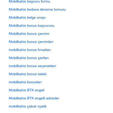
Mobilbahis başvuru formu
Mobilbahis bedava deneme bonusu
Mobilbahis belge onayı
Mobilbahis bonus başvurusu
Mobilbahis bonus çevrimi
Mobilbahis bonus çevrimleri
mobilbahis bonus fırsatları
Mobilbahis bonus şartları
mobilbahis bonus seçenekleri
Mobilbahis bonus talebi
mobilbahis bonusları
Mobilbahis BTK engeli
Mobilbahis BTK engelli adresler
mobilbahis çabuk üyelik