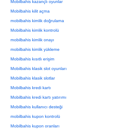
Mobilbahis kazançlı oyunlar
Mobilbahis kilit açma
mobilbahis kimlik doğrulama
Mobilbahis kimlik kontrolü
mobilbahis kimlik onayı
mobilbahis kimlik yükleme
Mobilbahis kısıtlı erişim
Mobilbahis klasik slot oyunları
Mobilbahis klasik slotlar
Mobilbahis kredi kartı
Mobilbahis kredi kartı yatırımı
Mobilbahis kullanıcı desteği
mobilbahis kupon kontrolü
Mobilbahis kupon oranları