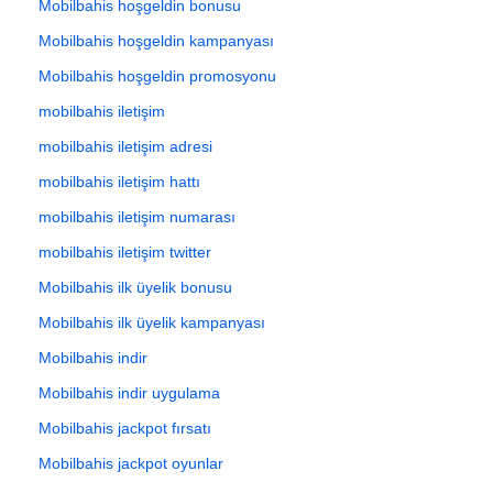
Mobilbahis hoşgeldin bonusu
Mobilbahis hoşgeldin kampanyası
Mobilbahis hoşgeldin promosyonu
mobilbahis iletişim
mobilbahis iletişim adresi
mobilbahis iletişim hattı
mobilbahis iletişim numarası
mobilbahis iletişim twitter
Mobilbahis ilk üyelik bonusu
Mobilbahis ilk üyelik kampanyası
Mobilbahis indir
Mobilbahis indir uygulama
Mobilbahis jackpot fırsatı
Mobilbahis jackpot oyunlar