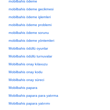
mobilbahis ödeme
mobilbahis ödeme gecikmesi
mobilbahis ödeme işlemleri
mobilbahis ödeme problemi
mobilbahis ödeme sorunu
mobilbahis ödeme yöntemleri
Mobilbahis ödüllü oyunlar
Mobilbahis ödüllü turnuvalar
Mobilbahis onay kılavuzu
Mobilbahis onay kodu
Mobilbahis onay süreci
Mobilbahis papara
Mobilbahis papara para yatırma
Mobilbahis papara yatırımı