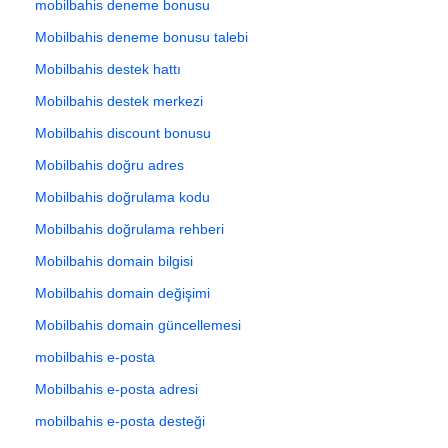
mobilbahis deneme bonusu
Mobilbahis deneme bonusu talebi
Mobilbahis destek hattı
Mobilbahis destek merkezi
Mobilbahis discount bonusu
Mobilbahis doğru adres
Mobilbahis doğrulama kodu
Mobilbahis doğrulama rehberi
Mobilbahis domain bilgisi
Mobilbahis domain değişimi
Mobilbahis domain güncellemesi
mobilbahis e-posta
Mobilbahis e-posta adresi
mobilbahis e-posta desteği