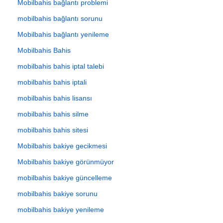
Mobilbahis bağlantı problemi
mobilbahis bağlantı sorunu
Mobilbahis bağlantı yenileme
Mobilbahis Bahis
mobilbahis bahis iptal talebi
mobilbahis bahis iptali
mobilbahis bahis lisansı
mobilbahis bahis silme
mobilbahis bahis sitesi
Mobilbahis bakiye gecikmesi
Mobilbahis bakiye görünmüyor
mobilbahis bakiye güncelleme
mobilbahis bakiye sorunu
mobilbahis bakiye yenileme