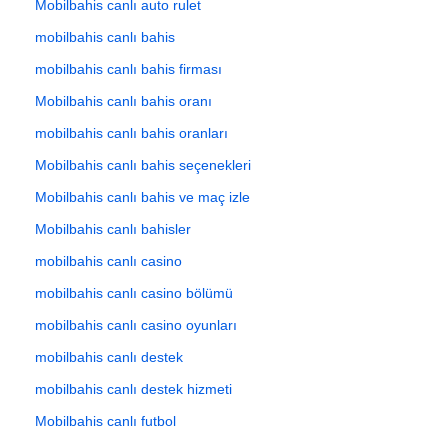
Mobilbahis canlı auto rulet
mobilbahis canlı bahis
mobilbahis canlı bahis firması
Mobilbahis canlı bahis oranı
mobilbahis canlı bahis oranları
Mobilbahis canlı bahis seçenekleri
Mobilbahis canlı bahis ve maç izle
Mobilbahis canlı bahisler
mobilbahis canlı casino
mobilbahis canlı casino bölümü
mobilbahis canlı casino oyunları
mobilbahis canlı destek
mobilbahis canlı destek hizmeti
Mobilbahis canlı futbol