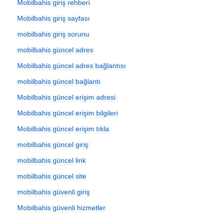
Mobilbahis giriş rehberi
Mobilbahis giriş sayfası
mobilbahis giriş sorunu
mobilbahis güncel adres
Mobilbahis güncel adres bağlantısı
mobilbahis güncel bağlantı
Mobilbahis güncel erişim adresi
Mobilbahis güncel erişim bilgileri
Mobilbahis güncel erişim tıkla
mobilbahis güncel giriş
mobilbahis güncel link
mobilbahis güncel site
mobilbahis güvenli giriş
Mobilbahis güvenli hizmetler