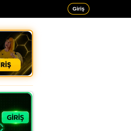
Giriş