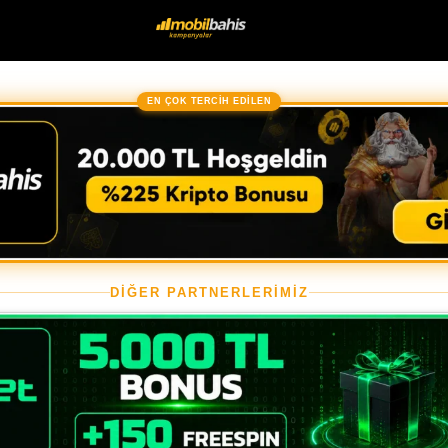
EN ÇOK TERCİH EDİLEN
DİĞER PARTNERLERİMİZ