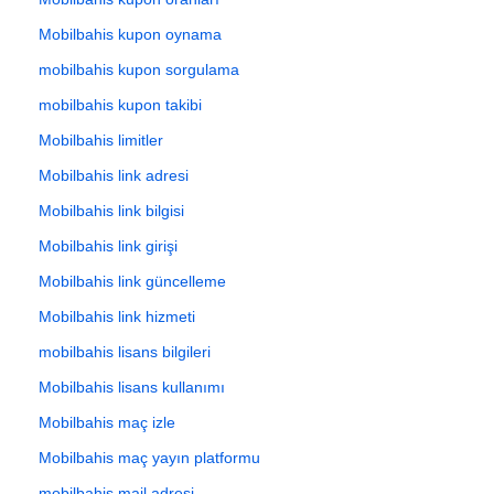
Mobilbahis kupon oynama
mobilbahis kupon sorgulama
mobilbahis kupon takibi
Mobilbahis limitler
Mobilbahis link adresi
Mobilbahis link bilgisi
Mobilbahis link girişi
Mobilbahis link güncelleme
Mobilbahis link hizmeti
mobilbahis lisans bilgileri
Mobilbahis lisans kullanımı
Mobilbahis maç izle
Mobilbahis maç yayın platformu
mobilbahis mail adresi