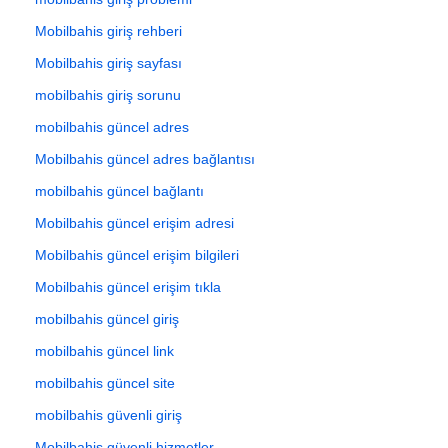
Mobilbahis giriş rehberi
Mobilbahis giriş sayfası
mobilbahis giriş sorunu
mobilbahis güncel adres
Mobilbahis güncel adres bağlantısı
mobilbahis güncel bağlantı
Mobilbahis güncel erişim adresi
Mobilbahis güncel erişim bilgileri
Mobilbahis güncel erişim tıkla
mobilbahis güncel giriş
mobilbahis güncel link
mobilbahis güncel site
mobilbahis güvenli giriş
Mobilbahis güvenli hizmetler