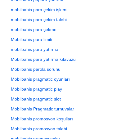
mobilbahis para çekim işlemi
mobilbahis para çekim talebi
mobilbahis para çekme
Mobilbahis para limiti
mobilbahis para yatırma
Mobilbahis para yatırma kılavuzu
Mobilbahis parola sorunu
Mobilbahis pragmatic oyunları
Mobilbahis pragmatic play
Mobilbahis pragmatic slot
Mobilbahis Pragmatic turnuvalar
Mobilbahis promosyon koşulları
Mobilbahis promosyon talebi
mobilbahis promosyonlar