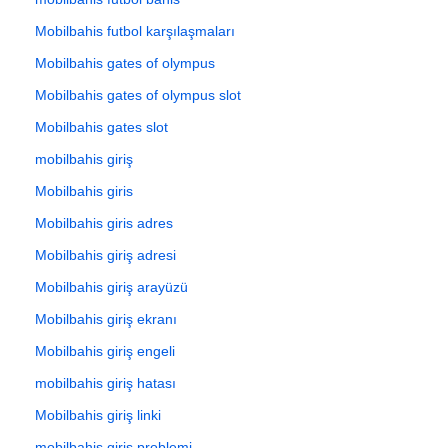
Mobilbahis futbol karşılaşmaları
Mobilbahis gates of olympus
Mobilbahis gates of olympus slot
Mobilbahis gates slot
mobilbahis giriş
Mobilbahis giris
Mobilbahis giris adres
Mobilbahis giriş adresi
Mobilbahis giriş arayüzü
Mobilbahis giriş ekranı
Mobilbahis giriş engeli
mobilbahis giriş hatası
Mobilbahis giriş linki
mobilbahis giriş problemi