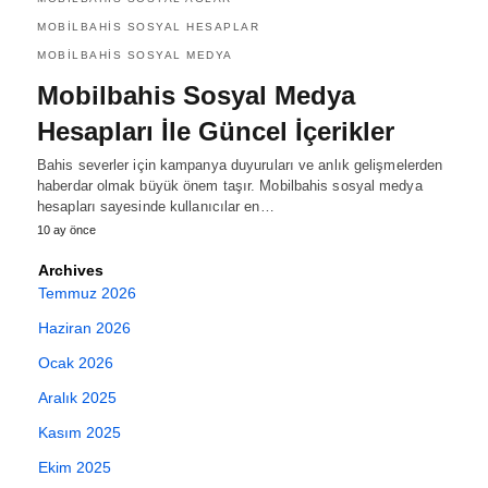
MOBILBAHIS SOSYAL HESAPLAR
MOBILBAHIS SOSYAL MEDYA
Mobilbahis Sosyal Medya
Hesapları İle Güncel İçerikler
Bahis severler için kampanya duyuruları ve anlık gelişmelerden
haberdar olmak büyük önem taşır. Mobilbahis sosyal medya
hesapları sayesinde kullanıcılar en…
10 ay önce
Archives
Temmuz 2026
Haziran 2026
Ocak 2026
Aralık 2025
Kasım 2025
Ekim 2025