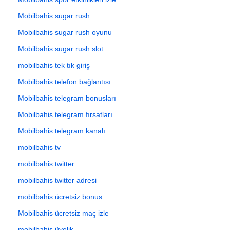
Mobilbahis sugar rush
Mobilbahis sugar rush oyunu
Mobilbahis sugar rush slot
mobilbahis tek tık giriş
Mobilbahis telefon bağlantısı
Mobilbahis telegram bonusları
Mobilbahis telegram fırsatları
Mobilbahis telegram kanalı
mobilbahis tv
mobilbahis twitter
mobilbahis twitter adresi
mobilbahis ücretsiz bonus
Mobilbahis ücretsiz maç izle
mobilbahis üyelik