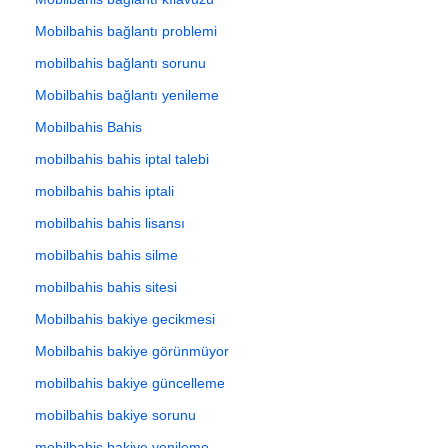
Mobilbahis bağlantı problemi
mobilbahis bağlantı sorunu
Mobilbahis bağlantı yenileme
Mobilbahis Bahis
mobilbahis bahis iptal talebi
mobilbahis bahis iptali
mobilbahis bahis lisansı
mobilbahis bahis silme
mobilbahis bahis sitesi
Mobilbahis bakiye gecikmesi
Mobilbahis bakiye görünmüyor
mobilbahis bakiye güncelleme
mobilbahis bakiye sorunu
mobilbahis bakiye yenileme