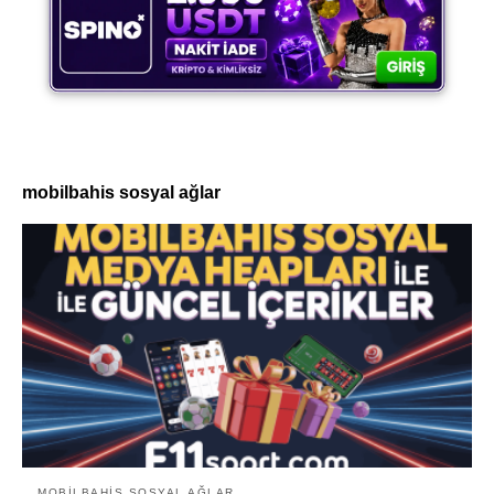
mobilbahis sosyal ağlar
MOBILBAHIS SOSYAL AĞLAR