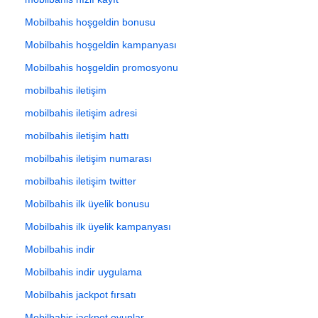
Mobilbahis hoşgeldin bonusu
Mobilbahis hoşgeldin kampanyası
Mobilbahis hoşgeldin promosyonu
mobilbahis iletişim
mobilbahis iletişim adresi
mobilbahis iletişim hattı
mobilbahis iletişim numarası
mobilbahis iletişim twitter
Mobilbahis ilk üyelik bonusu
Mobilbahis ilk üyelik kampanyası
Mobilbahis indir
Mobilbahis indir uygulama
Mobilbahis jackpot fırsatı
Mobilbahis jackpot oyunlar