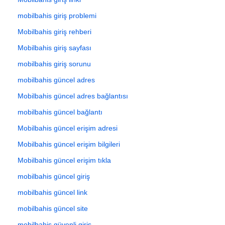
mobilbahis giriş problemi
Mobilbahis giriş rehberi
Mobilbahis giriş sayfası
mobilbahis giriş sorunu
mobilbahis güncel adres
Mobilbahis güncel adres bağlantısı
mobilbahis güncel bağlantı
Mobilbahis güncel erişim adresi
Mobilbahis güncel erişim bilgileri
Mobilbahis güncel erişim tıkla
mobilbahis güncel giriş
mobilbahis güncel link
mobilbahis güncel site
mobilbahis güvenli giriş