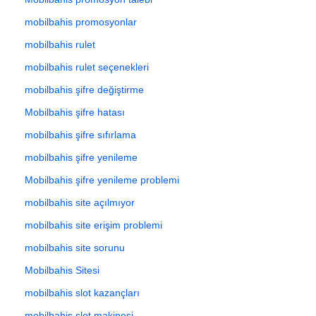
mobilbahis promosyonlar
mobilbahis rulet
mobilbahis rulet seçenekleri
mobilbahis şifre değiştirme
Mobilbahis şifre hatası
mobilbahis şifre sıfırlama
mobilbahis şifre yenileme
Mobilbahis şifre yenileme problemi
mobilbahis site açılmıyor
mobilbahis site erişim problemi
mobilbahis site sorunu
Mobilbahis Sitesi
mobilbahis slot kazançları
mobilbahis slot makinesi