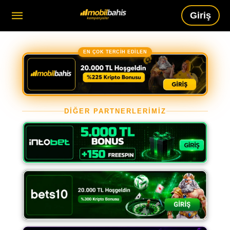
Giriş
EN ÇOK TERCİH EDİLEN
DİĞER PARTNERLERİMİZ