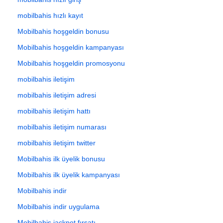
mobilbahis hızlı kayıt
Mobilbahis hoşgeldin bonusu
Mobilbahis hoşgeldin kampanyası
Mobilbahis hoşgeldin promosyonu
mobilbahis iletişim
mobilbahis iletişim adresi
mobilbahis iletişim hattı
mobilbahis iletişim numarası
mobilbahis iletişim twitter
Mobilbahis ilk üyelik bonusu
Mobilbahis ilk üyelik kampanyası
Mobilbahis indir
Mobilbahis indir uygulama
Mobilbahis jackpot fırsatı