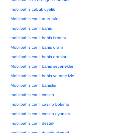
mobilbahis çabuk üyelik
Mobilbahis canlı auto rulet
mobilbahis canlı bahis
mobilbahis canlı bahis firması
Mobilbahis canlı bahis oranı
mobilbahis canlı bahis oranları
Mobilbahis canlı bahis seçenekleri
Mobilbahis canlı bahis ve maç izle
Mobilbahis canlı bahisler
mobilbahis canlı casino
mobilbahis canlı casino bölümü
mobilbahis canlı casino oyunları
mobilbahis canlı destek
mobilbahis canlı destek hizmeti