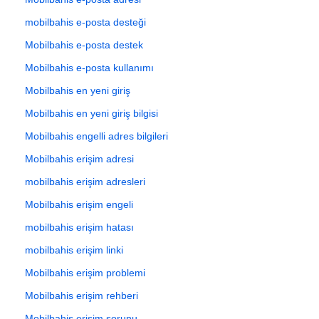
mobilbahis e-posta desteği
Mobilbahis e-posta destek
Mobilbahis e-posta kullanımı
Mobilbahis en yeni giriş
Mobilbahis en yeni giriş bilgisi
Mobilbahis engelli adres bilgileri
Mobilbahis erişim adresi
mobilbahis erişim adresleri
Mobilbahis erişim engeli
mobilbahis erişim hatası
mobilbahis erişim linki
Mobilbahis erişim problemi
Mobilbahis erişim rehberi
Mobilbahis erişim sorunu