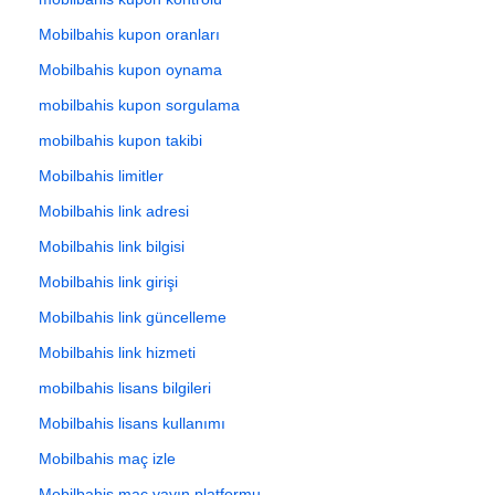
Mobilbahis kupon oranları
Mobilbahis kupon oynama
mobilbahis kupon sorgulama
mobilbahis kupon takibi
Mobilbahis limitler
Mobilbahis link adresi
Mobilbahis link bilgisi
Mobilbahis link girişi
Mobilbahis link güncelleme
Mobilbahis link hizmeti
mobilbahis lisans bilgileri
Mobilbahis lisans kullanımı
Mobilbahis maç izle
Mobilbahis maç yayın platformu