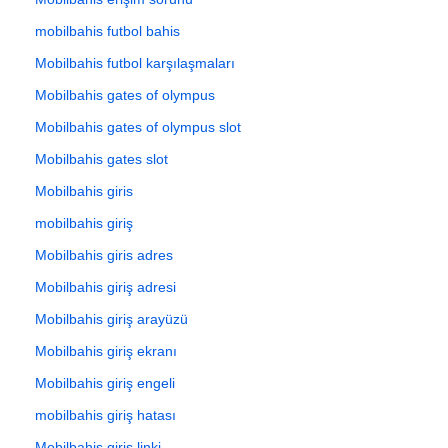
mobilbahis futbol bahis
Mobilbahis futbol karşılaşmaları
Mobilbahis gates of olympus
Mobilbahis gates of olympus slot
Mobilbahis gates slot
Mobilbahis giris
mobilbahis giriş
Mobilbahis giris adres
Mobilbahis giriş adresi
Mobilbahis giriş arayüzü
Mobilbahis giriş ekranı
Mobilbahis giriş engeli
mobilbahis giriş hatası
Mobilbahis giriş linki