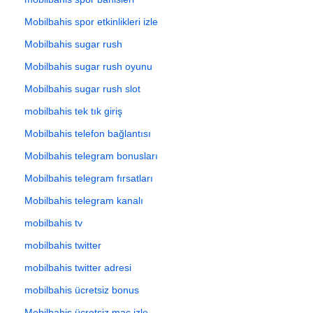
Mobilbahis spor etkinlikleri izle
Mobilbahis sugar rush
Mobilbahis sugar rush oyunu
Mobilbahis sugar rush slot
mobilbahis tek tık giriş
Mobilbahis telefon bağlantısı
Mobilbahis telegram bonusları
Mobilbahis telegram fırsatları
Mobilbahis telegram kanalı
mobilbahis tv
mobilbahis twitter
mobilbahis twitter adresi
mobilbahis ücretsiz bonus
Mobilbahis ücretsiz maç izle