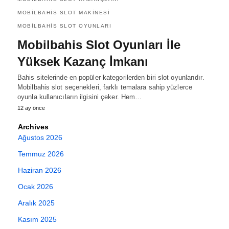
MOBILBAHIS SLOT MAKINESI
MOBILBAHIS SLOT OYUNLARI
Mobilbahis Slot Oyunları İle
Yüksek Kazanç İmkanı
Bahis sitelerinde en popüler kategorilerden biri slot oyunlarıdır.
Mobilbahis slot seçenekleri, farklı temalara sahip yüzlerce
oyunla kullanıcıların ilgisini çeker. Hem…
12 ay önce
Archives
Ağustos 2026
Temmuz 2026
Haziran 2026
Ocak 2026
Aralık 2025
Kasım 2025