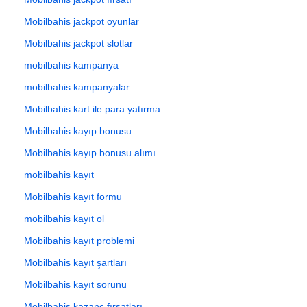
Mobilbahis jackpot oyunlar
Mobilbahis jackpot slotlar
mobilbahis kampanya
mobilbahis kampanyalar
Mobilbahis kart ile para yatırma
Mobilbahis kayıp bonusu
Mobilbahis kayıp bonusu alımı
mobilbahis kayıt
Mobilbahis kayıt formu
mobilbahis kayıt ol
Mobilbahis kayıt problemi
Mobilbahis kayıt şartları
Mobilbahis kayıt sorunu
Mobilbahis kazanç fırsatları