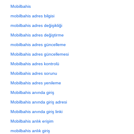
Mobilbahis
mobilbahis adres bilgisi
mobilbahis adres değişikliği
Mobilbahis adres değiştirme
mobilbahis adres güncelleme
Mobilbahis adres güncellemesi
Mobilbahis adres kontrolü
Mobilbahis adres sorunu
Mobilbahis adres yenileme
Mobilbahis anında giriş
Mobilbahis anında giriş adresi
Mobilbahis anında giriş linki
Mobilbahis anlık erişim
mobilbahis anlık giriş