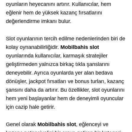
oyunların heyecanını artırır. Kullanıcılar, hem
eğlenir hem de yüksek kazanç fırsatlarını
değerlendirme imkanı bulur.
Slot oyunlarının tercih edilme nedenlerinden biri de
kolay oynanabilirliğidir.
Mobilbahis slot
oyunlarında kullanıcılar, karmaşık stratejiler
geliştirmeden yalnızca birkaç tıkla şanslarını
deneyebilir. Ayrıca oyunlarda yer alan bedava
dönüşler, jackpot fırsatları ve bonus turları, kazanç
şansını daha da artırır. Bu özellikler, slot oyunlarını
hem yeni başlayanlar hem de deneyimli oyuncular
için cazip hale getirir.
Genel olarak
Mobilbahis slot
, eğlenceyi ve