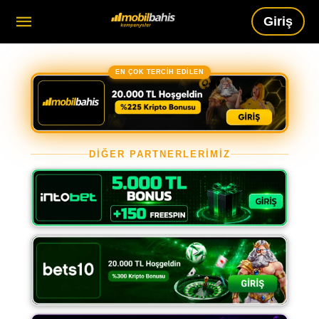
Giriş
EN ÇOK TERCİH EDİLEN
DİĞER PARTNERLERİMİZ