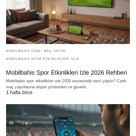
MOBILBAHIS CANLI MAÇ YAYINI
MOBILBAHIS SPOR ETKINLIKLERI IZLE
Mobilbahis Spor Etkinlikleri İzle 2026 Rehberi
Mobilbahis spor etkinlikleri izle 2026 sezonunda nasıl yapılır? Canlı
maç yayınlarına erişim yöntemleri ve güvenli…
1 hafta önce