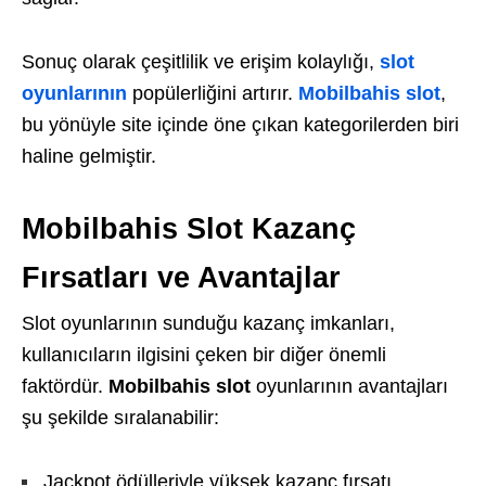
Sonuç olarak çeşitlilik ve erişim kolaylığı,
slot
oyunlarının
popülerliğini artırır.
Mobilbahis slot
,
bu yönüyle site içinde öne çıkan kategorilerden biri
haline gelmiştir.
Mobilbahis Slot Kazanç
Fırsatları ve Avantajlar
Slot oyunlarının sunduğu kazanç imkanları,
kullanıcıların ilgisini çeken bir diğer önemli
faktördür.
Mobilbahis slot
oyunlarının avantajları
şu şekilde sıralanabilir:
Jackpot ödülleriyle yüksek kazanç fırsatı.