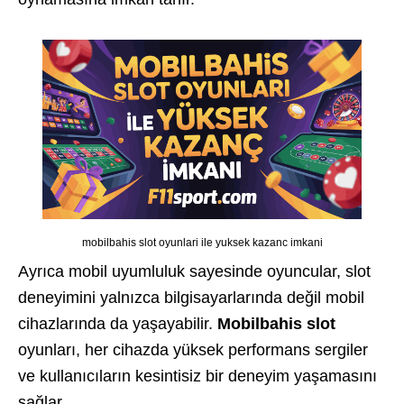
mobilbahis slot oyunlari ile yuksek kazanc imkani
Ayrıca mobil uyumluluk sayesinde oyuncular, slot
deneyimini yalnızca bilgisayarlarında değil mobil
cihazlarında da yaşayabilir.
Mobilbahis slot
oyunları, her cihazda yüksek performans sergiler
ve kullanıcıların kesintisiz bir deneyim yaşamasını
sağlar.