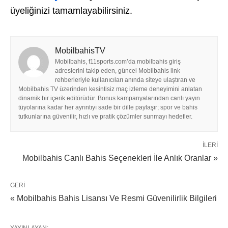
üyeliğinizi tamamlayabilirsiniz.
MobilbahisTV
Mobilbahis, f11sports.com’da mobilbahis giriş
adreslerini takip eden, güncel Mobilbahis link
rehberleriyle kullanıcıları anında siteye ulaştıran ve
Mobilbahis TV üzerinden kesintisiz maç izleme deneyimini anlatan
dinamik bir içerik editörüdür. Bonus kampanyalarından canlı yayın
tüyolarına kadar her ayrıntıyı sade bir dille paylaşır; spor ve bahis
tutkunlarına güvenilir, hızlı ve pratik çözümler sunmayı hedefler.
İLERI
Mobilbahis Canlı Bahis Seçenekleri İle Anlık Oranlar »
GERI
« Mobilbahis Bahis Lisansı Ve Resmi Güvenilirlik Bilgileri
YAYINLAYAN: