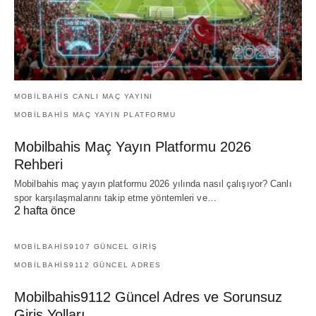
MOBILBAHIS CANLI MAÇ YAYINI
MOBILBAHIS MAÇ YAYIN PLATFORMU
Mobilbahis Maç Yayın Platformu 2026
Rehberi
Mobilbahis maç yayın platformu 2026 yılında nasıl çalışıyor? Canlı
spor karşılaşmalarını takip etme yöntemleri ve…
2 hafta önce
MOBILBAHIS9107 GÜNCEL GIRIŞ
MOBILBAHIS9112 GÜNCEL ADRES
Mobilbahis9112 Güncel Adres ve Sorunsuz
Giriş Yolları