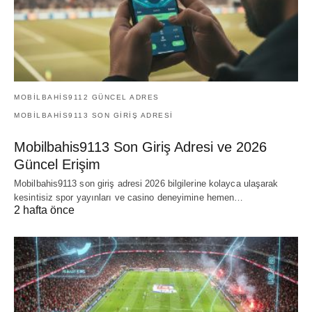
MOBILBAHIS9112 GÜNCEL ADRES
MOBILBAHIS9113 SON GIRIŞ ADRESI
Mobilbahis9113 Son Giriş Adresi ve 2026
Güncel Erişim
Mobilbahis9113 son giriş adresi 2026 bilgilerine kolayca ulaşarak
kesintisiz spor yayınları ve casino deneyimine hemen…
2 hafta önce