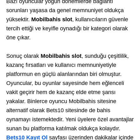
Bazı oyuncular yoğun dönemlerde bağlantı
sorunları yaşasa da genel memnuniyet oldukça
yüksektir.
Mobilbahis slot
, kullanıcıların güvenle
tercih ettiği ve keyifle oynadığı bir kategori olarak
öne çıkar.
Sonuç olarak
Mobilbahis slot
, sunduğu çeşitlilik,
kazanç fırsatları ve kullanıcı memnuniyetiyle
platformun en güçlü alanlarından biri olmuştur.
Oyuncular, bu oyunlar sayesinde hem eğlenceli
vakit geçirir hem de kazanç elde etme şansı
yakalar.
Binlerce oyuncu Mobilbahis sitesine
alternatif olarak Bets10 sitesinde de bahis
oynamayı istemektedir. Yeni üyelere özel avantajlar
sunan bu platforma katılmak oldukça kolaydır.
Bets10 Kayıt Ol
sayfası üzerinden dakikalar içinde