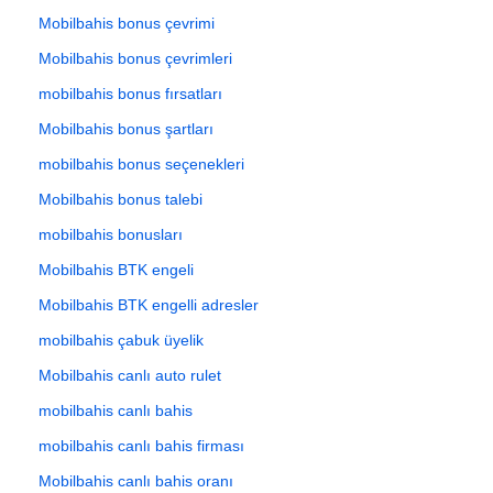
Mobilbahis bonus çevrimi
Mobilbahis bonus çevrimleri
mobilbahis bonus fırsatları
Mobilbahis bonus şartları
mobilbahis bonus seçenekleri
Mobilbahis bonus talebi
mobilbahis bonusları
Mobilbahis BTK engeli
Mobilbahis BTK engelli adresler
mobilbahis çabuk üyelik
Mobilbahis canlı auto rulet
mobilbahis canlı bahis
mobilbahis canlı bahis firması
Mobilbahis canlı bahis oranı