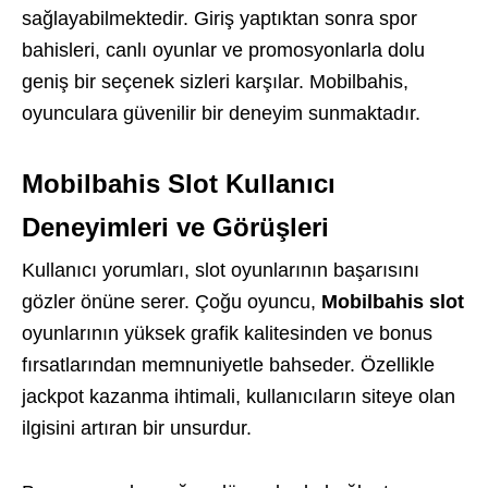
sağlayabilmektedir. Giriş yaptıktan sonra spor
bahisleri, canlı oyunlar ve promosyonlarla dolu
geniş bir seçenek sizleri karşılar. Mobilbahis,
oyunculara güvenilir bir deneyim sunmaktadır.
Mobilbahis Slot Kullanıcı
Deneyimleri ve Görüşleri
Kullanıcı yorumları, slot oyunlarının başarısını
gözler önüne serer. Çoğu oyuncu,
Mobilbahis slot
oyunlarının yüksek grafik kalitesinden ve bonus
fırsatlarından memnuniyetle bahseder. Özellikle
jackpot kazanma ihtimali, kullanıcıların siteye olan
ilgisini artıran bir unsurdur.