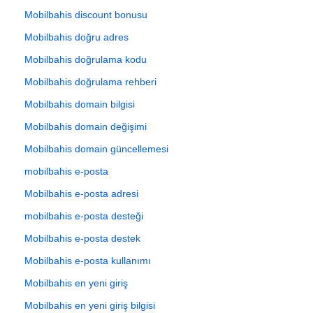
Mobilbahis discount bonusu
Mobilbahis doğru adres
Mobilbahis doğrulama kodu
Mobilbahis doğrulama rehberi
Mobilbahis domain bilgisi
Mobilbahis domain değişimi
Mobilbahis domain güncellemesi
mobilbahis e-posta
Mobilbahis e-posta adresi
mobilbahis e-posta desteği
Mobilbahis e-posta destek
Mobilbahis e-posta kullanımı
Mobilbahis en yeni giriş
Mobilbahis en yeni giriş bilgisi