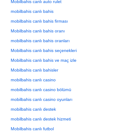
Mobilbahis canlı auto rulet
mobilbahis canlı bahis
mobilbahis canlı bahis firması
Mobilbahis canlı bahis oranı
mobilbahis canlı bahis oranları
Mobilbahis canlı bahis seçenekleri
Mobilbahis canlı bahis ve maç izle
Mobilbahis canlı bahisler
mobilbahis canlı casino
mobilbahis canlı casino bölümü
mobilbahis canlı casino oyunları
mobilbahis canlı destek
mobilbahis canlı destek hizmeti
Mobilbahis canlı futbol