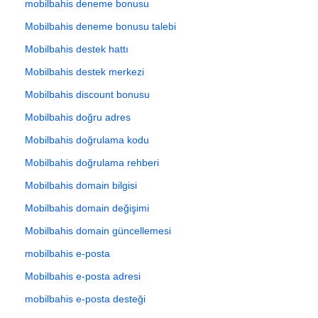
mobilbahis deneme bonusu
Mobilbahis deneme bonusu talebi
Mobilbahis destek hattı
Mobilbahis destek merkezi
Mobilbahis discount bonusu
Mobilbahis doğru adres
Mobilbahis doğrulama kodu
Mobilbahis doğrulama rehberi
Mobilbahis domain bilgisi
Mobilbahis domain değişimi
Mobilbahis domain güncellemesi
mobilbahis e-posta
Mobilbahis e-posta adresi
mobilbahis e-posta desteği