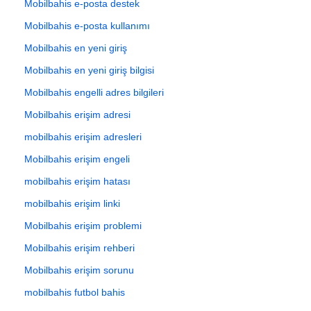
Mobilbahis e-posta destek
Mobilbahis e-posta kullanımı
Mobilbahis en yeni giriş
Mobilbahis en yeni giriş bilgisi
Mobilbahis engelli adres bilgileri
Mobilbahis erişim adresi
mobilbahis erişim adresleri
Mobilbahis erişim engeli
mobilbahis erişim hatası
mobilbahis erişim linki
Mobilbahis erişim problemi
Mobilbahis erişim rehberi
Mobilbahis erişim sorunu
mobilbahis futbol bahis