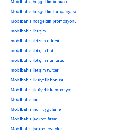
Mobilbahis hoşgeldin bonusu
Mobilbahis hoşgeldin kampanyası
Mobilbahis hoşgeldin promosyonu
mobilbahis iletişim
mobilbahis iletişim adresi
mobilbahis iletişim hattı
mobilbahis iletişim numarası
mobilbahis iletişim twitter
Mobilbahis ilk üyelik bonusu
Mobilbahis ilk üyelik kampanyası
Mobilbahis indir
Mobilbahis indir uygulama
Mobilbahis jackpot fırsatı
Mobilbahis jackpot oyunlar