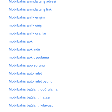
Mobilbahis anında giriş adresi
Mobilbahis anında giriş linki
Mobilbahis anlık erişim
mobilbahis anlık giriş
mobilbahis anlık oranlar
mobilbahis apk
Mobilbahis apk indir
mobilbahis apk uygulama
Mobilbahis app sorunu
Mobilbahis auto rulet
Mobilbahis auto rulet oyunu
Mobilbahis bağlantı doğrulama
mobilbahis bağlantı hatası
Mobilbahis bağlantı kılavuzu