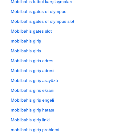
Mobilbahis futbol karşılaşmaları
Mobilbahis gates of olympus
Mobilbahis gates of olympus slot
Mobilbahis gates slot
mobilbahis giriş
Mobilbahis giris
Mobilbahis giris adres
Mobilbahis giriş adresi
Mobilbahis giriş arayüzü
Mobilbahis giriş ekranı
Mobilbahis giriş engeli
mobilbahis giriş hatası
Mobilbahis giriş linki
mobilbahis giriş problemi