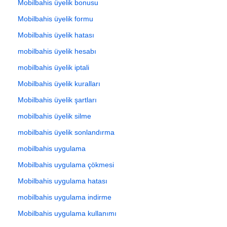
Mobilbahis üyelik bonusu
Mobilbahis üyelik formu
Mobilbahis üyelik hatası
mobilbahis üyelik hesabı
mobilbahis üyelik iptali
Mobilbahis üyelik kuralları
Mobilbahis üyelik şartları
mobilbahis üyelik silme
mobilbahis üyelik sonlandırma
mobilbahis uygulama
Mobilbahis uygulama çökmesi
Mobilbahis uygulama hatası
mobilbahis uygulama indirme
Mobilbahis uygulama kullanımı