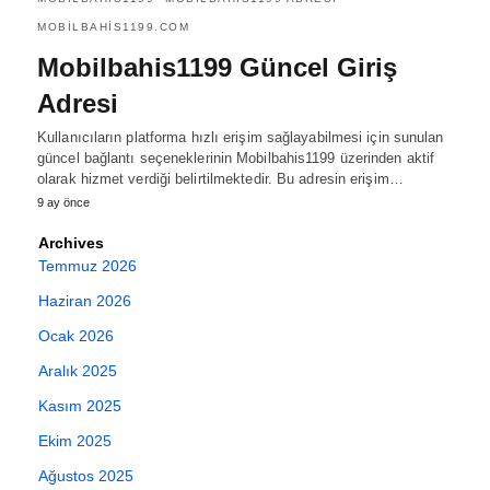
MOBILBAHIS1199.COM
Mobilbahis1199 Güncel Giriş
Adresi
Kullanıcıların platforma hızlı erişim sağlayabilmesi için sunulan
güncel bağlantı seçeneklerinin Mobilbahis1199 üzerinden aktif
olarak hizmet verdiği belirtilmektedir. Bu adresin erişim…
9 ay önce
Archives
Temmuz 2026
Haziran 2026
Ocak 2026
Aralık 2025
Kasım 2025
Ekim 2025
Ağustos 2025