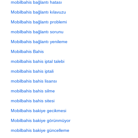
mobilbahis bağlantı hatası
Mobilbahis bağlantı kılavuzu
Mobilbahis bağlantı problemi
mobilbahis bağlantı sorunu
Mobilbahis bağlantı yenileme
Mobilbahis Bahis
mobilbahis bahis iptal talebi
mobilbahis bahis iptali
mobilbahis bahis lisansı
mobilbahis bahis silme
mobilbahis bahis sitesi
Mobilbahis bakiye gecikmesi
Mobilbahis bakiye görünmüyor
mobilbahis bakiye güncelleme