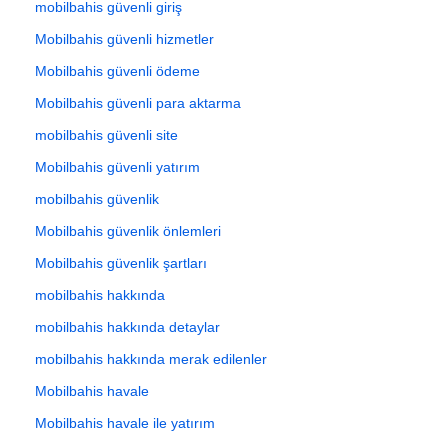
mobilbahis güvenli giriş
Mobilbahis güvenli hizmetler
Mobilbahis güvenli ödeme
Mobilbahis güvenli para aktarma
mobilbahis güvenli site
Mobilbahis güvenli yatırım
mobilbahis güvenlik
Mobilbahis güvenlik önlemleri
Mobilbahis güvenlik şartları
mobilbahis hakkında
mobilbahis hakkında detaylar
mobilbahis hakkında merak edilenler
Mobilbahis havale
Mobilbahis havale ile yatırım