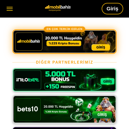
Giriş
EN ÇOK TERCİH EDİLEN
DİĞER PARTNERLERİMİZ