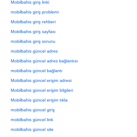
Mobilbahis giriş linki
mobilbahis giriş problemi
Mobilbahis giriş rehberi
Mobilbahis giriş sayfası
mobilbahis giriş sorunu
mobilbahis güncel adres
Mobilbahis güncel adres bağlantısı
mobilbahis güncel bağlantı
Mobilbahis güncel erişim adresi
Mobilbahis güncel erişim bilgileri
Mobilbahis güncel erişim tıkla
mobilbahis güncel giriş
mobilbahis güncel link
mobilbahis güncel site