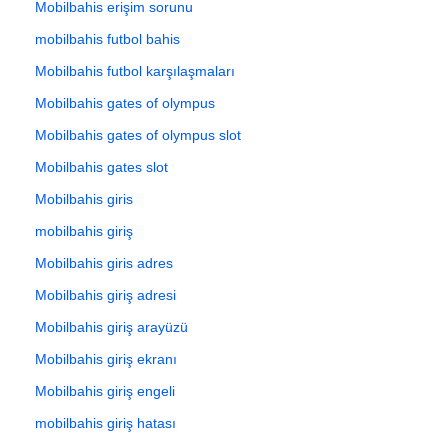
Mobilbahis erişim sorunu
mobilbahis futbol bahis
Mobilbahis futbol karşılaşmaları
Mobilbahis gates of olympus
Mobilbahis gates of olympus slot
Mobilbahis gates slot
Mobilbahis giris
mobilbahis giriş
Mobilbahis giris adres
Mobilbahis giriş adresi
Mobilbahis giriş arayüzü
Mobilbahis giriş ekranı
Mobilbahis giriş engeli
mobilbahis giriş hatası