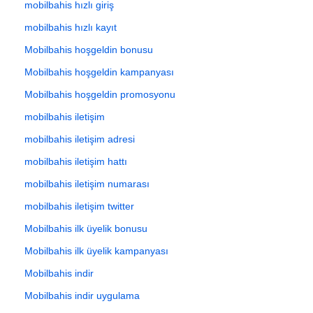
mobilbahis hızlı giriş
mobilbahis hızlı kayıt
Mobilbahis hoşgeldin bonusu
Mobilbahis hoşgeldin kampanyası
Mobilbahis hoşgeldin promosyonu
mobilbahis iletişim
mobilbahis iletişim adresi
mobilbahis iletişim hattı
mobilbahis iletişim numarası
mobilbahis iletişim twitter
Mobilbahis ilk üyelik bonusu
Mobilbahis ilk üyelik kampanyası
Mobilbahis indir
Mobilbahis indir uygulama