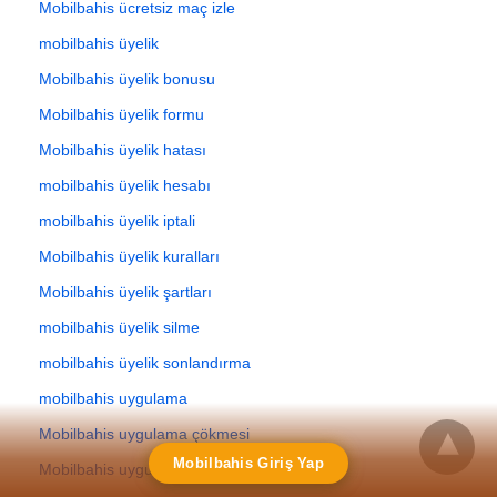
Mobilbahis ücretsiz maç izle
mobilbahis üyelik
Mobilbahis üyelik bonusu
Mobilbahis üyelik formu
Mobilbahis üyelik hatası
mobilbahis üyelik hesabı
mobilbahis üyelik iptali
Mobilbahis üyelik kuralları
Mobilbahis üyelik şartları
mobilbahis üyelik silme
mobilbahis üyelik sonlandırma
mobilbahis uygulama
Mobilbahis uygulama çökmesi
Mobilbahis Giriş Yap
Mobilbahis uygulama hatası