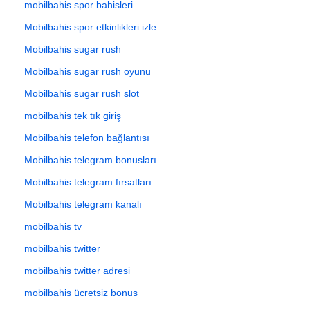
mobilbahis spor bahisleri
Mobilbahis spor etkinlikleri izle
Mobilbahis sugar rush
Mobilbahis sugar rush oyunu
Mobilbahis sugar rush slot
mobilbahis tek tık giriş
Mobilbahis telefon bağlantısı
Mobilbahis telegram bonusları
Mobilbahis telegram fırsatları
Mobilbahis telegram kanalı
mobilbahis tv
mobilbahis twitter
mobilbahis twitter adresi
mobilbahis ücretsiz bonus