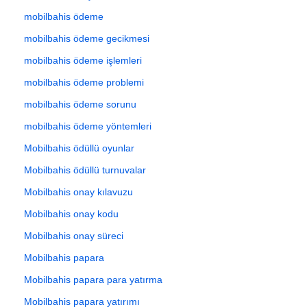
mobilbahis ödeme
mobilbahis ödeme gecikmesi
mobilbahis ödeme işlemleri
mobilbahis ödeme problemi
mobilbahis ödeme sorunu
mobilbahis ödeme yöntemleri
Mobilbahis ödüllü oyunlar
Mobilbahis ödüllü turnuvalar
Mobilbahis onay kılavuzu
Mobilbahis onay kodu
Mobilbahis onay süreci
Mobilbahis papara
Mobilbahis papara para yatırma
Mobilbahis papara yatırımı