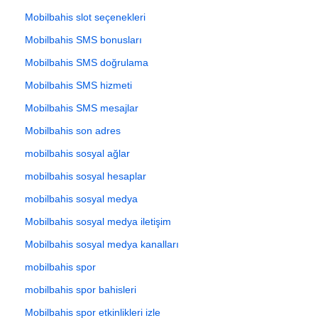
Mobilbahis slot seçenekleri
Mobilbahis SMS bonusları
Mobilbahis SMS doğrulama
Mobilbahis SMS hizmeti
Mobilbahis SMS mesajlar
Mobilbahis son adres
mobilbahis sosyal ağlar
mobilbahis sosyal hesaplar
mobilbahis sosyal medya
Mobilbahis sosyal medya iletişim
Mobilbahis sosyal medya kanalları
mobilbahis spor
mobilbahis spor bahisleri
Mobilbahis spor etkinlikleri izle