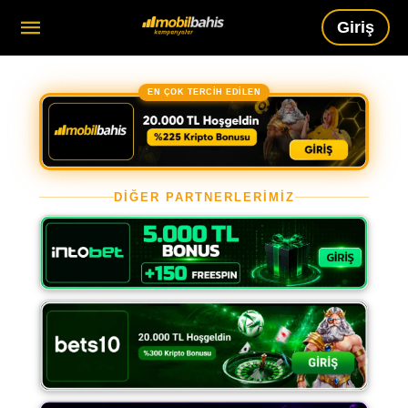
Giriş
EN ÇOK TERCİH EDİLEN
DİĞER PARTNERLERİMİZ