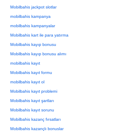
Mobilbahis jackpot slotlar
mobilbahis kampanya
mobilbahis kampanyalar
Mobilbahis kart ile para yatırma
Mobilbahis kayıp bonusu
Mobilbahis kayıp bonusu alımı
mobilbahis kayıt
Mobilbahis kayıt formu
mobilbahis kayıt ol
Mobilbahis kayıt problemi
Mobilbahis kayıt şartları
Mobilbahis kayıt sorunu
Mobilbahis kazanç fırsatları
Mobilbahis kazançlı bonuslar