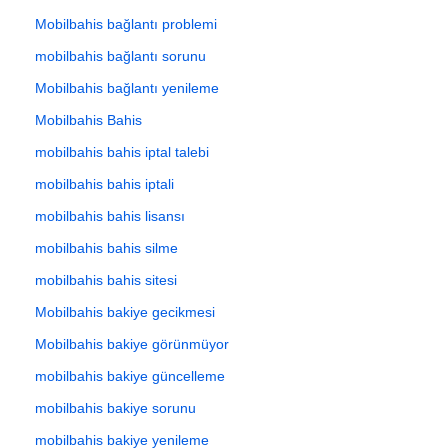
Mobilbahis bağlantı problemi
mobilbahis bağlantı sorunu
Mobilbahis bağlantı yenileme
Mobilbahis Bahis
mobilbahis bahis iptal talebi
mobilbahis bahis iptali
mobilbahis bahis lisansı
mobilbahis bahis silme
mobilbahis bahis sitesi
Mobilbahis bakiye gecikmesi
Mobilbahis bakiye görünmüyor
mobilbahis bakiye güncelleme
mobilbahis bakiye sorunu
mobilbahis bakiye yenileme