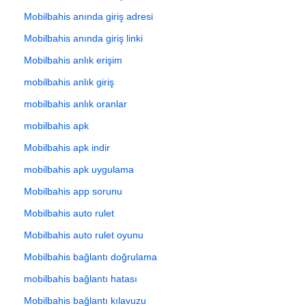
Mobilbahis anında giriş adresi
Mobilbahis anında giriş linki
Mobilbahis anlık erişim
mobilbahis anlık giriş
mobilbahis anlık oranlar
mobilbahis apk
Mobilbahis apk indir
mobilbahis apk uygulama
Mobilbahis app sorunu
Mobilbahis auto rulet
Mobilbahis auto rulet oyunu
Mobilbahis bağlantı doğrulama
mobilbahis bağlantı hatası
Mobilbahis bağlantı kılavuzu