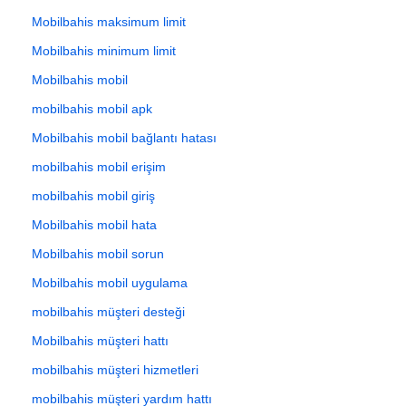
Mobilbahis maksimum limit
Mobilbahis minimum limit
Mobilbahis mobil
mobilbahis mobil apk
Mobilbahis mobil bağlantı hatası
mobilbahis mobil erişim
mobilbahis mobil giriş
Mobilbahis mobil hata
Mobilbahis mobil sorun
Mobilbahis mobil uygulama
mobilbahis müşteri desteği
Mobilbahis müşteri hattı
mobilbahis müşteri hizmetleri
mobilbahis müşteri yardım hattı