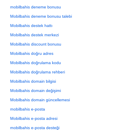
mobilbahis deneme bonusu
Mobilbahis deneme bonusu talebi
Mobilbahis destek hattı
Mobilbahis destek merkezi
Mobilbahis discount bonusu
Mobilbahis doğru adres
Mobilbahis doğrulama kodu
Mobilbahis doğrulama rehberi
Mobilbahis domain bilgisi
Mobilbahis domain değişimi
Mobilbahis domain güncellemesi
mobilbahis e-posta
Mobilbahis e-posta adresi
mobilbahis e-posta desteği