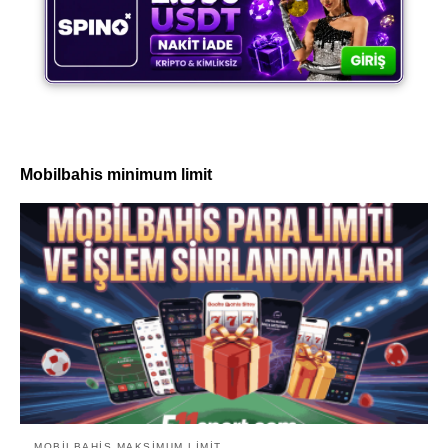
Mobilbahis minimum limit
MOBILBAHIS MAKSIMUM LIMIT