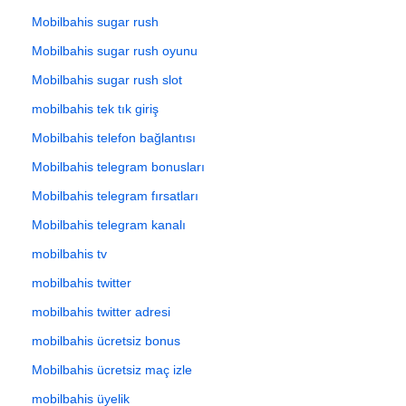
Mobilbahis sugar rush
Mobilbahis sugar rush oyunu
Mobilbahis sugar rush slot
mobilbahis tek tık giriş
Mobilbahis telefon bağlantısı
Mobilbahis telegram bonusları
Mobilbahis telegram fırsatları
Mobilbahis telegram kanalı
mobilbahis tv
mobilbahis twitter
mobilbahis twitter adresi
mobilbahis ücretsiz bonus
Mobilbahis ücretsiz maç izle
mobilbahis üyelik