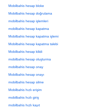
Mobilbahis hesap bloke
Mobilbahis hesap doğrulama
mobilbahis hesap işlemleri
mobilbahis hesap kapatma
Mobilbahis hesap kapatma işlemi
Mobilbahis hesap kapatma talebi
Mobilbahis hesap kilidi
mobilbahis hesap oluşturma
mobilbahis hesap onay
Mobilbahis hesap onayı
mobilbahis hesap silme
Mobilbahis hızlı erişim
mobilbahis hızlı giriş
mobilbahis hızlı kayıt