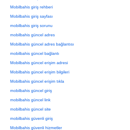
Mobilbahis giriş rehberi
Mobilbahis giriş sayfası
mobilbahis giriş sorunu
mobilbahis güncel adres
Mobilbahis güncel adres bağlantısı
mobilbahis güncel bağlantı
Mobilbahis güncel erişim adresi
Mobilbahis güncel erişim bilgileri
Mobilbahis güncel erişim tıkla
mobilbahis güncel giriş
mobilbahis güncel link
mobilbahis güncel site
mobilbahis güvenli giriş
Mobilbahis güvenli hizmetler