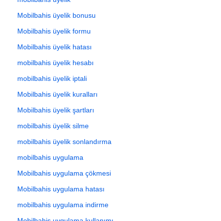
Mobilbahis üyelik bonusu
Mobilbahis üyelik formu
Mobilbahis üyelik hatası
mobilbahis üyelik hesabı
mobilbahis üyelik iptali
Mobilbahis üyelik kuralları
Mobilbahis üyelik şartları
mobilbahis üyelik silme
mobilbahis üyelik sonlandırma
mobilbahis uygulama
Mobilbahis uygulama çökmesi
Mobilbahis uygulama hatası
mobilbahis uygulama indirme
Mobilbahis uygulama kullanımı