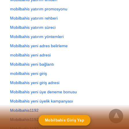
mobilbahis yatırım promosyonu
Mobilbahis yatırım rehberi
Mobilbahis yatırım süreci
Mobilbahis yatırım yöntemleri
Mobilbahis yeni adres belirleme
mobilbahis yeni adresi
Mobilbahis yeni bağlantı
mobilbahis yeni giriş
Mobilbahis yeni giriş adresi
Mobilbahis yeni üye deneme bonusu
Mobilbahis yeni üyelik kampanyası
Mobilbahis1192
Mobilbahis1192.com
Mobilbahis Giriş Yap
Mobilbahis1193