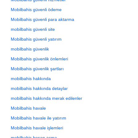
Mobilbahis güvenli ödeme
Mobilbahis güvenli para aktarma
mobilbahis güvenli site
Mobilbahis güvenli yatırım
mobilbahis güvenlik
Mobilbahis güvenlik önlemleri
Mobilbahis güvenlik şartları
mobilbahis hakkında
mobilbahis hakkında detaylar
mobilbahis hakkında merak edilenler
Mobilbahis havale
Mobilbahis havale ile yatırım
Mobilbahis havale işlemleri
mobilbahis hesap açma