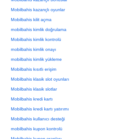
Mobilbahis kazançlı oyunlar
Mobilbahis kilit açma
mobilbahis kimlik doğrulama
Mobilbahis kimlik kontrolü
mobilbahis kimlik onayı
mobilbahis kimlik yükleme
Mobilbahis kısıtlı erişim
Mobilbahis klasik slot oyunları
Mobilbahis klasik slotlar
Mobilbahis kredi kartı
Mobilbahis kredi kartı yatırımı
Mobilbahis kullanıcı desteği
mobilbahis kupon kontrolü
Mobilbahis kupon oranları