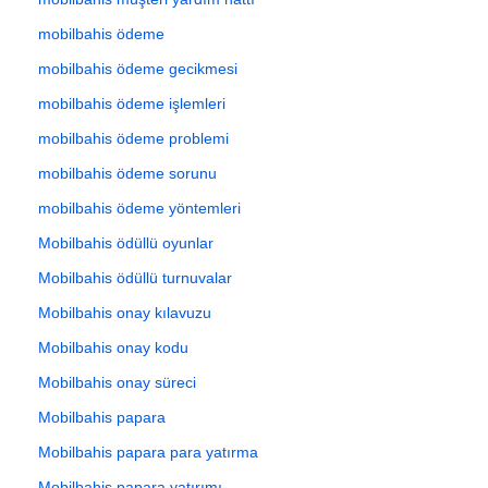
mobilbahis ödeme
mobilbahis ödeme gecikmesi
mobilbahis ödeme işlemleri
mobilbahis ödeme problemi
mobilbahis ödeme sorunu
mobilbahis ödeme yöntemleri
Mobilbahis ödüllü oyunlar
Mobilbahis ödüllü turnuvalar
Mobilbahis onay kılavuzu
Mobilbahis onay kodu
Mobilbahis onay süreci
Mobilbahis papara
Mobilbahis papara para yatırma
Mobilbahis papara yatırımı