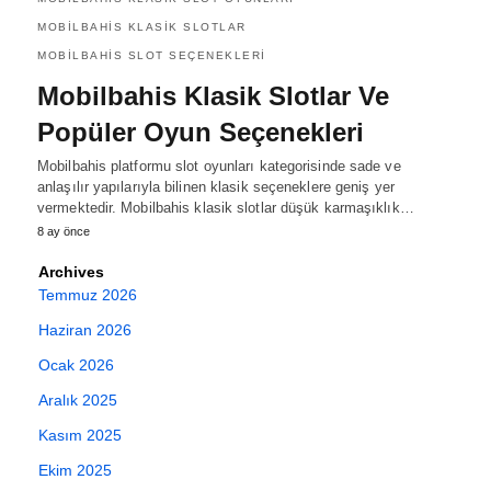
MOBILBAHIS KLASIK SLOTLAR
MOBILBAHIS SLOT SEÇENEKLERI
Mobilbahis Klasik Slotlar Ve
Popüler Oyun Seçenekleri
Mobilbahis platformu slot oyunları kategorisinde sade ve
anlaşılır yapılarıyla bilinen klasik seçeneklere geniş yer
vermektedir. Mobilbahis klasik slotlar düşük karmaşıklık…
8 ay önce
Archives
Temmuz 2026
Haziran 2026
Ocak 2026
Aralık 2025
Kasım 2025
Ekim 2025