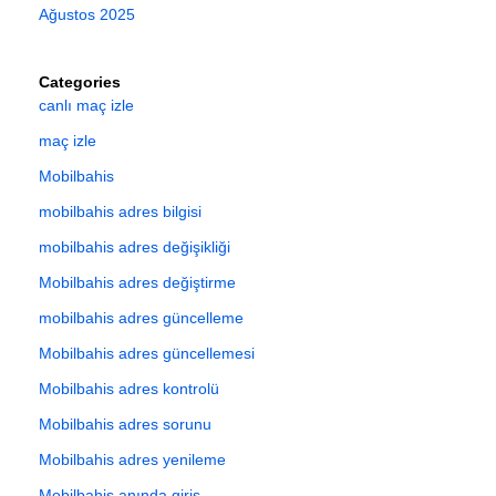
Ağustos 2025
Categories
canlı maç izle
maç izle
Mobilbahis
mobilbahis adres bilgisi
mobilbahis adres değişikliği
Mobilbahis adres değiştirme
mobilbahis adres güncelleme
Mobilbahis adres güncellemesi
Mobilbahis adres kontrolü
Mobilbahis adres sorunu
Mobilbahis adres yenileme
Mobilbahis anında giriş