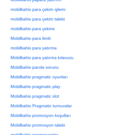
mobilbahis para çekim işlemi
mobilbahis para çekim talebi
mobilbahis para çekme
Mobilbahis para limiti
mobilbahis para yatırma
Mobilbahis para yatırma kılavuzu
Mobilbahis parola sorunu
Mobilbahis pragmatic oyunları
Mobilbahis pragmatic play
Mobilbahis pragmatic slot
Mobilbahis Pragmatic turnuvalar
Mobilbahis promosyon koşulları
Mobilbahis promosyon talebi
mobilbahis promosyonlar