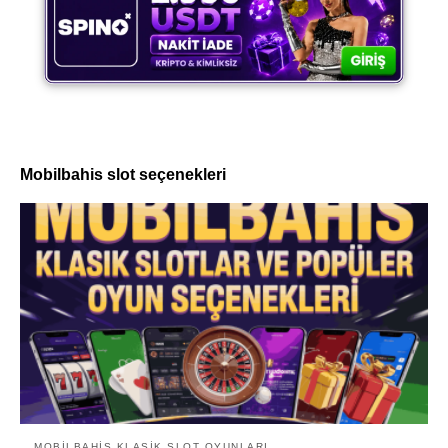
Mobilbahis slot seçenekleri
MOBILBAHIS KLASIK SLOT OYUNLARI