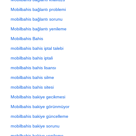
Mobilbahis bağlantı problemi
mobilbahis bağlantı sorunu
Mobilbahis bağlantı yenileme
Mobilbahis Bahis
mobilbahis bahis iptal talebi
mobilbahis bahis iptali
mobilbahis bahis lisansı
mobilbahis bahis silme
mobilbahis bahis sitesi
Mobilbahis bakiye gecikmesi
Mobilbahis bakiye görünmüyor
mobilbahis bakiye güncelleme
mobilbahis bakiye sorunu
mobilbahis bakiye yenileme