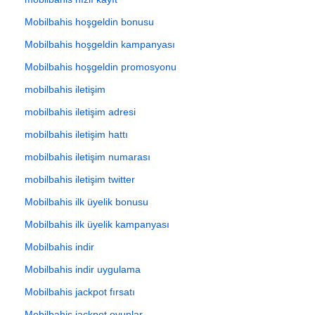
Mobilbahis hoşgeldin bonusu
Mobilbahis hoşgeldin kampanyası
Mobilbahis hoşgeldin promosyonu
mobilbahis iletişim
mobilbahis iletişim adresi
mobilbahis iletişim hattı
mobilbahis iletişim numarası
mobilbahis iletişim twitter
Mobilbahis ilk üyelik bonusu
Mobilbahis ilk üyelik kampanyası
Mobilbahis indir
Mobilbahis indir uygulama
Mobilbahis jackpot fırsatı
Mobilbahis jackpot oyunlar