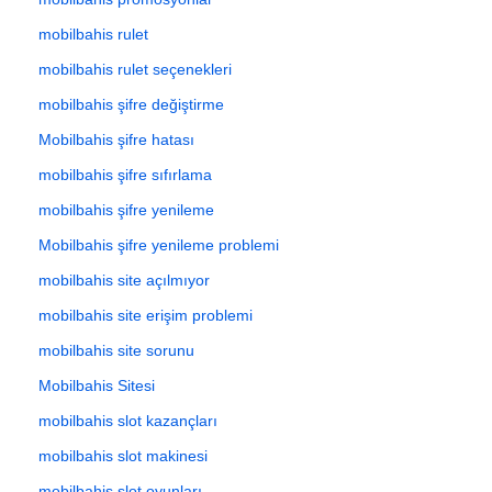
mobilbahis rulet
mobilbahis rulet seçenekleri
mobilbahis şifre değiştirme
Mobilbahis şifre hatası
mobilbahis şifre sıfırlama
mobilbahis şifre yenileme
Mobilbahis şifre yenileme problemi
mobilbahis site açılmıyor
mobilbahis site erişim problemi
mobilbahis site sorunu
Mobilbahis Sitesi
mobilbahis slot kazançları
mobilbahis slot makinesi
mobilbahis slot oyunları