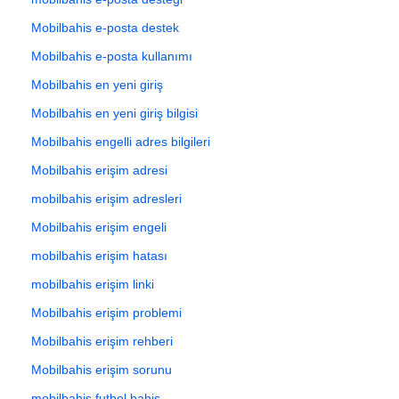
Mobilbahis e-posta destek
Mobilbahis e-posta kullanımı
Mobilbahis en yeni giriş
Mobilbahis en yeni giriş bilgisi
Mobilbahis engelli adres bilgileri
Mobilbahis erişim adresi
mobilbahis erişim adresleri
Mobilbahis erişim engeli
mobilbahis erişim hatası
mobilbahis erişim linki
Mobilbahis erişim problemi
Mobilbahis erişim rehberi
Mobilbahis erişim sorunu
mobilbahis futbol bahis