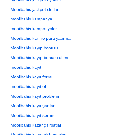
Mobilbahis jackpot slotlar
mobilbahis kampanya
mobilbahis kampanyalar
Mobilbahis kart ile para yatırma
Mobilbahis kayıp bonusu
Mobilbahis kayıp bonusu alımı
mobilbahis kayıt
Mobilbahis kayıt formu
mobilbahis kayıt ol
Mobilbahis kayıt problemi
Mobilbahis kayıt şartları
Mobilbahis kayıt sorunu
Mobilbahis kazanç fırsatları
Mobilbahis kazançlı bonuslar