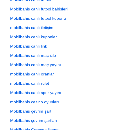
Mobilbahis canlı futbol bahisleri
Mobilbahis canlı futbol kuponu
mobilbahis canlı iletişim
Mobilbahis canlı kuponlar
Mobilbahis canlı link
Mobilbahis canlı maç izle
Mobilbahis canlı maç yayını
mobilbahis canlı oranlar
mobilbahis canlı rulet
Mobilbahis canlı spor yayını
mobilbahis casino oyunları
Mobilbahis çevrim şartı
Mobilbahis çevrim şartları
Mobilbahis Curacao lisansı