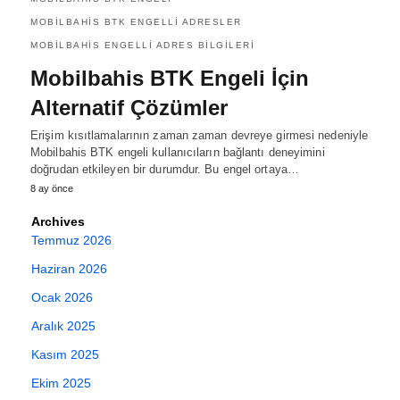
MOBILBAHIS BTK ENGELLI ADRESLER
MOBILBAHIS ENGELLI ADRES BILGILERI
Mobilbahis BTK Engeli İçin
Alternatif Çözümler
Erişim kısıtlamalarının zaman zaman devreye girmesi nedeniyle
Mobilbahis BTK engeli kullanıcıların bağlantı deneyimini
doğrudan etkileyen bir durumdur. Bu engel ortaya…
8 ay önce
Archives
Temmuz 2026
Haziran 2026
Ocak 2026
Aralık 2025
Kasım 2025
Ekim 2025