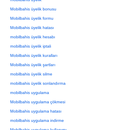
Mobilbahis üyelik bonusu
Mobilbahis üyelik formu
Mobilbahis üyelik hatası
mobilbahis üyelik hesabı
mobilbahis üyelik iptali
Mobilbahis üyelik kuralları
Mobilbahis üyelik şartları
mobilbahis üyelik silme
mobilbahis üyelik sonlandırma
mobilbahis uygulama
Mobilbahis uygulama çökmesi
Mobilbahis uygulama hatası
mobilbahis uygulama indirme
Mobilbahis uygulama kullanımı