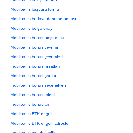
Mobilbahis başvuru formu
Mobilbahis bedava deneme bonusu
Mobilbahis belge onayı
Mobilbahis bonus başvurusu
Mobilbahis bonus çevrimi
Mobilbahis bonus çevrimleri
mobilbahis bonus fırsatları
Mobilbahis bonus şartları
mobilbahis bonus seçenekleri
Mobilbahis bonus talebi
mobilbahis bonusları
Mobilbahis BTK engeli
Mobilbahis BTK engelli adresler
mobilbahis çabuk üyelik