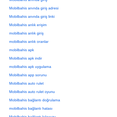
Mobilbahis anında giriş adresi
Mobilbahis anında giriş linki
Mobilbahis anlık erişim
mobilbahis anlık giriş
mobilbahis anlık oranlar
mobilbahis apk
Mobilbahis apk indir
mobilbahis apk uygulama
Mobilbahis app sorunu
Mobilbahis auto rulet
Mobilbahis auto rulet oyunu
Mobilbahis bağlantı doğrulama
mobilbahis bağlantı hatası
Mobilbahis bağlantı kılavuzu