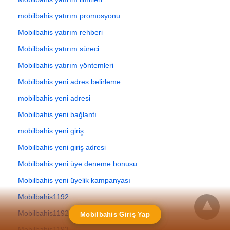
mobilbahis yatırım promosyonu
Mobilbahis yatırım rehberi
Mobilbahis yatırım süreci
Mobilbahis yatırım yöntemleri
Mobilbahis yeni adres belirleme
mobilbahis yeni adresi
Mobilbahis yeni bağlantı
mobilbahis yeni giriş
Mobilbahis yeni giriş adresi
Mobilbahis yeni üye deneme bonusu
Mobilbahis yeni üyelik kampanyası
Mobilbahis1192
Mobilbahis1192.com
Mobilbahis Giriş Yap
Mobilbahis1193