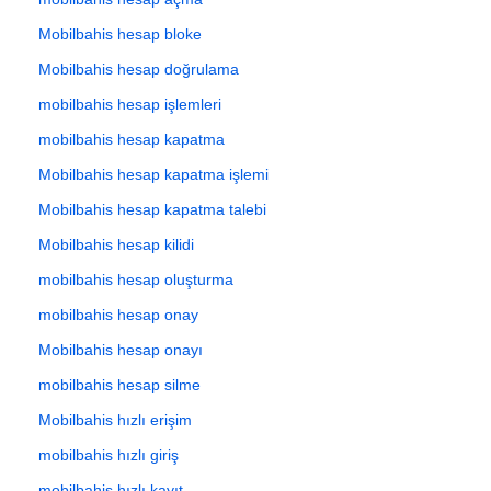
Mobilbahis hesap bloke
Mobilbahis hesap doğrulama
mobilbahis hesap işlemleri
mobilbahis hesap kapatma
Mobilbahis hesap kapatma işlemi
Mobilbahis hesap kapatma talebi
Mobilbahis hesap kilidi
mobilbahis hesap oluşturma
mobilbahis hesap onay
Mobilbahis hesap onayı
mobilbahis hesap silme
Mobilbahis hızlı erişim
mobilbahis hızlı giriş
mobilbahis hızlı kayıt