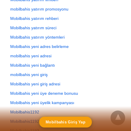
mobilbahis yatırım promosyonu
Mobilbahis yatırım rehberi
Mobilbahis yatırım süreci
Mobilbahis yatırım yöntemleri
Mobilbahis yeni adres belirleme
mobilbahis yeni adresi
Mobilbahis yeni bağlantı
mobilbahis yeni giriş
Mobilbahis yeni giriş adresi
Mobilbahis yeni üye deneme bonusu
Mobilbahis yeni üyelik kampanyası
Mobilbahis1192
Mobilbahis1192.com
Mobilbahis Giriş Yap
Mobilbahis1193