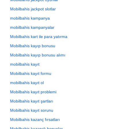
Mobilbahis jackpot slotlar
mobilbahis kampanya
mobilbahis kampanyalar
Mobilbahis kart ile para yatırma
Mobilbahis kayıp bonusu
Mobilbahis kayıp bonusu alımı
mobilbahis kayıt
Mobilbahis kayıt formu
mobilbahis kayıt ol
Mobilbahis kayıt problemi
Mobilbahis kayıt şartları
Mobilbahis kayıt sorunu
Mobilbahis kazanç fırsatları
Mobilbahis kazançlı bonuslar