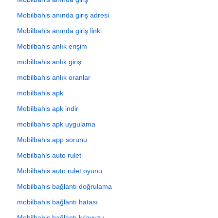
Mobilbahis anında giriş adresi
Mobilbahis anında giriş linki
Mobilbahis anlık erişim
mobilbahis anlık giriş
mobilbahis anlık oranlar
mobilbahis apk
Mobilbahis apk indir
mobilbahis apk uygulama
Mobilbahis app sorunu
Mobilbahis auto rulet
Mobilbahis auto rulet oyunu
Mobilbahis bağlantı doğrulama
mobilbahis bağlantı hatası
Mobilbahis bağlantı kılavuzu