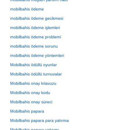
mobilbahis ödeme
mobilbahis ödeme gecikmesi
mobilbahis ödeme işlemleri
mobilbahis ödeme problemi
mobilbahis ödeme sorunu
mobilbahis ödeme yöntemleri
Mobilbahis ödüllü oyunlar
Mobilbahis ödüllü turnuvalar
Mobilbahis onay kılavuzu
Mobilbahis onay kodu
Mobilbahis onay süreci
Mobilbahis papara
Mobilbahis papara para yatırma
Mobilbahis papara yatırımı