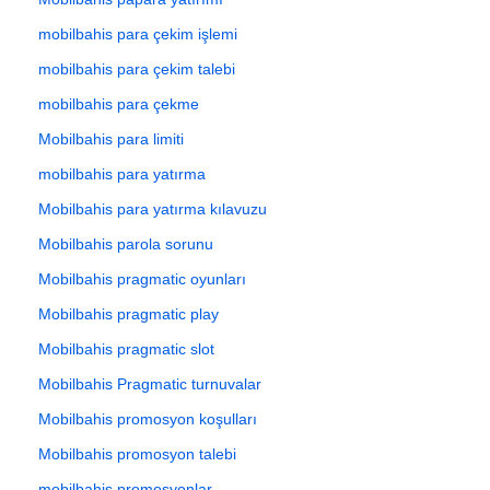
mobilbahis para çekim işlemi
mobilbahis para çekim talebi
mobilbahis para çekme
Mobilbahis para limiti
mobilbahis para yatırma
Mobilbahis para yatırma kılavuzu
Mobilbahis parola sorunu
Mobilbahis pragmatic oyunları
Mobilbahis pragmatic play
Mobilbahis pragmatic slot
Mobilbahis Pragmatic turnuvalar
Mobilbahis promosyon koşulları
Mobilbahis promosyon talebi
mobilbahis promosyonlar