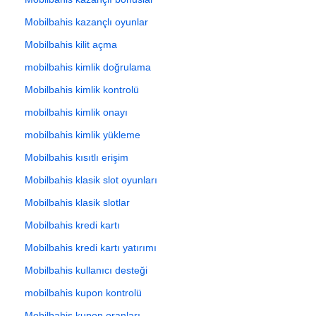
Mobilbahis kazançlı oyunlar
Mobilbahis kilit açma
mobilbahis kimlik doğrulama
Mobilbahis kimlik kontrolü
mobilbahis kimlik onayı
mobilbahis kimlik yükleme
Mobilbahis kısıtlı erişim
Mobilbahis klasik slot oyunları
Mobilbahis klasik slotlar
Mobilbahis kredi kartı
Mobilbahis kredi kartı yatırımı
Mobilbahis kullanıcı desteği
mobilbahis kupon kontrolü
Mobilbahis kupon oranları