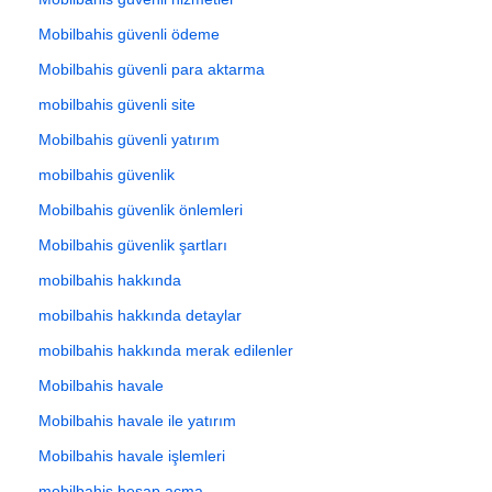
Mobilbahis güvenli ödeme
Mobilbahis güvenli para aktarma
mobilbahis güvenli site
Mobilbahis güvenli yatırım
mobilbahis güvenlik
Mobilbahis güvenlik önlemleri
Mobilbahis güvenlik şartları
mobilbahis hakkında
mobilbahis hakkında detaylar
mobilbahis hakkında merak edilenler
Mobilbahis havale
Mobilbahis havale ile yatırım
Mobilbahis havale işlemleri
mobilbahis hesap açma