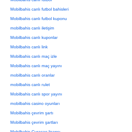
Mobilbahis canlı futbol bahisleri
Mobilbahis canlı futbol kuponu
mobilbahis canlı iletişim
Mobilbahis canlı kuponlar
Mobilbahis canlı link
Mobilbahis canlı maç izle
Mobilbahis canlı maç yayını
mobilbahis canlı oranlar
mobilbahis canlı rulet
Mobilbahis canlı spor yayını
mobilbahis casino oyunları
Mobilbahis çevrim şartı
Mobilbahis çevrim şartları
Mobilbahis Curacao lisansı