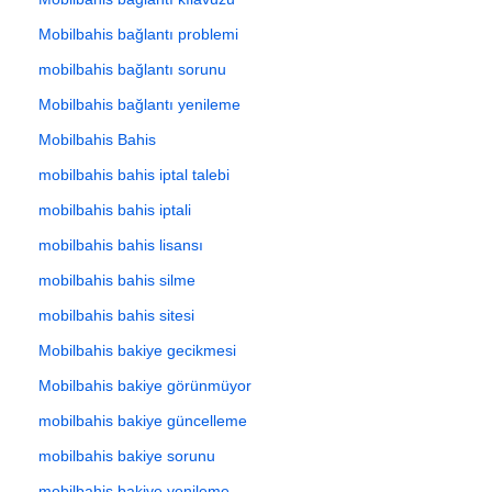
Mobilbahis bağlantı problemi
mobilbahis bağlantı sorunu
Mobilbahis bağlantı yenileme
Mobilbahis Bahis
mobilbahis bahis iptal talebi
mobilbahis bahis iptali
mobilbahis bahis lisansı
mobilbahis bahis silme
mobilbahis bahis sitesi
Mobilbahis bakiye gecikmesi
Mobilbahis bakiye görünmüyor
mobilbahis bakiye güncelleme
mobilbahis bakiye sorunu
mobilbahis bakiye yenileme