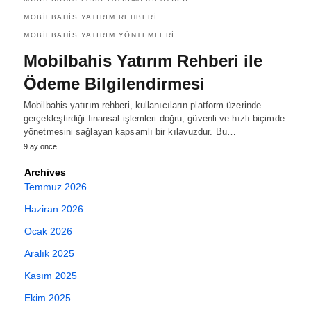
MOBILBAHIS YATIRIM REHBERI
MOBILBAHIS YATIRIM YÖNTEMLERI
Mobilbahis Yatırım Rehberi ile
Ödeme Bilgilendirmesi
Mobilbahis yatırım rehberi, kullanıcıların platform üzerinde
gerçekleştirdiği finansal işlemleri doğru, güvenli ve hızlı biçimde
yönetmesini sağlayan kapsamlı bir kılavuzdur. Bu…
9 ay önce
Archives
Temmuz 2026
Haziran 2026
Ocak 2026
Aralık 2025
Kasım 2025
Ekim 2025