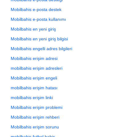
Mobilbahis e-posta destek
Mobilbahis e-posta kullanımı
Mobilbahis en yeni giriş
Mobilbahis en yeni giriş bilgisi
Mobilbahis engelli adres bilgileri
Mobilbahis erişim adresi
mobilbahis erişim adresleri
Mobilbahis erişim engeli
mobilbahis erişim hatası
mobilbahis erişim linki
Mobilbahis erişim problemi
Mobilbahis erişim rehberi
Mobilbahis erişim sorunu
mobilbahis futbol bahis