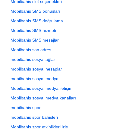
Mobilbahis slot seçenekleri
Mobilbahis SMS bonusları
Mobilbahis SMS doğrulama
Mobilbahis SMS hizmeti
Mobilbahis SMS mesajlar
Mobilbahis son adres
mobilbahis sosyal ağlar
mobilbahis sosyal hesaplar
mobilbahis sosyal medya
Mobilbahis sosyal medya iletişim
Mobilbahis sosyal medya kanalları
mobilbahis spor
mobilbahis spor bahisleri
Mobilbahis spor etkinlikleri izle