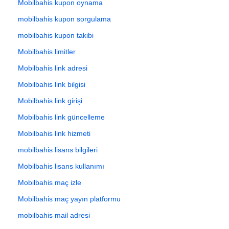
Mobilbahis kupon oynama
mobilbahis kupon sorgulama
mobilbahis kupon takibi
Mobilbahis limitler
Mobilbahis link adresi
Mobilbahis link bilgisi
Mobilbahis link girişi
Mobilbahis link güncelleme
Mobilbahis link hizmeti
mobilbahis lisans bilgileri
Mobilbahis lisans kullanımı
Mobilbahis maç izle
Mobilbahis maç yayın platformu
mobilbahis mail adresi