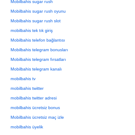
Mobilbahis sugar rush
Mobilbahis sugar rush oyunu
Mobilbahis sugar rush slot
mobilbahis tek tık giriş
Mobilbahis telefon bağlantısı
Mobilbahis telegram bonusları
Mobilbahis telegram fırsatları
Mobilbahis telegram kanalı
mobilbahis tv
mobilbahis twitter
mobilbahis twitter adresi
mobilbahis ücretsiz bonus
Mobilbahis ücretsiz maç izle
mobilbahis üyelik