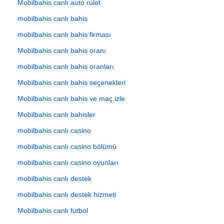
Mobilbahis canlı auto rulet
mobilbahis canlı bahis
mobilbahis canlı bahis firması
Mobilbahis canlı bahis oranı
mobilbahis canlı bahis oranları
Mobilbahis canlı bahis seçenekleri
Mobilbahis canlı bahis ve maç izle
Mobilbahis canlı bahisler
mobilbahis canlı casino
mobilbahis canlı casino bölümü
mobilbahis canlı casino oyunları
mobilbahis canlı destek
mobilbahis canlı destek hizmeti
Mobilbahis canlı futbol