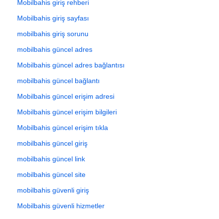
Mobilbahis giriş rehberi
Mobilbahis giriş sayfası
mobilbahis giriş sorunu
mobilbahis güncel adres
Mobilbahis güncel adres bağlantısı
mobilbahis güncel bağlantı
Mobilbahis güncel erişim adresi
Mobilbahis güncel erişim bilgileri
Mobilbahis güncel erişim tıkla
mobilbahis güncel giriş
mobilbahis güncel link
mobilbahis güncel site
mobilbahis güvenli giriş
Mobilbahis güvenli hizmetler