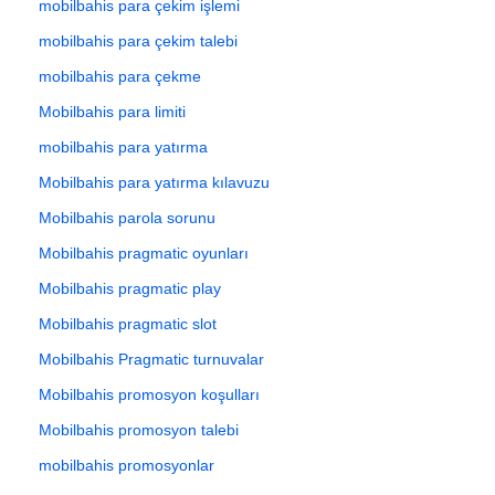
mobilbahis para çekim işlemi
mobilbahis para çekim talebi
mobilbahis para çekme
Mobilbahis para limiti
mobilbahis para yatırma
Mobilbahis para yatırma kılavuzu
Mobilbahis parola sorunu
Mobilbahis pragmatic oyunları
Mobilbahis pragmatic play
Mobilbahis pragmatic slot
Mobilbahis Pragmatic turnuvalar
Mobilbahis promosyon koşulları
Mobilbahis promosyon talebi
mobilbahis promosyonlar