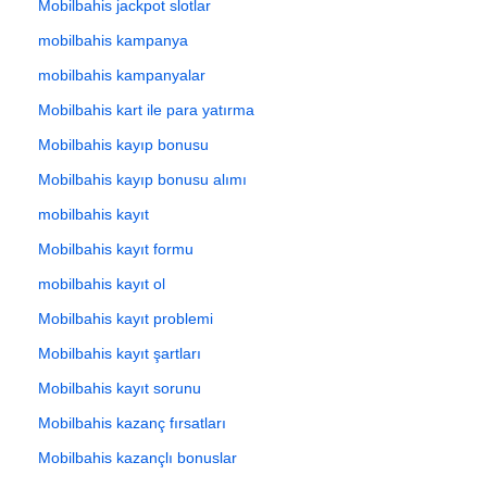
Mobilbahis jackpot slotlar
mobilbahis kampanya
mobilbahis kampanyalar
Mobilbahis kart ile para yatırma
Mobilbahis kayıp bonusu
Mobilbahis kayıp bonusu alımı
mobilbahis kayıt
Mobilbahis kayıt formu
mobilbahis kayıt ol
Mobilbahis kayıt problemi
Mobilbahis kayıt şartları
Mobilbahis kayıt sorunu
Mobilbahis kazanç fırsatları
Mobilbahis kazançlı bonuslar