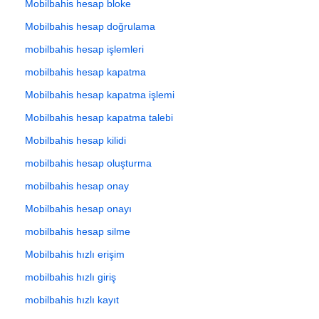
Mobilbahis hesap bloke
Mobilbahis hesap doğrulama
mobilbahis hesap işlemleri
mobilbahis hesap kapatma
Mobilbahis hesap kapatma işlemi
Mobilbahis hesap kapatma talebi
Mobilbahis hesap kilidi
mobilbahis hesap oluşturma
mobilbahis hesap onay
Mobilbahis hesap onayı
mobilbahis hesap silme
Mobilbahis hızlı erişim
mobilbahis hızlı giriş
mobilbahis hızlı kayıt