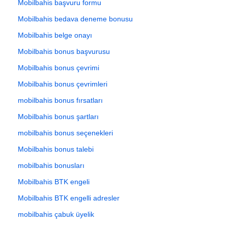
Mobilbahis başvuru formu
Mobilbahis bedava deneme bonusu
Mobilbahis belge onayı
Mobilbahis bonus başvurusu
Mobilbahis bonus çevrimi
Mobilbahis bonus çevrimleri
mobilbahis bonus fırsatları
Mobilbahis bonus şartları
mobilbahis bonus seçenekleri
Mobilbahis bonus talebi
mobilbahis bonusları
Mobilbahis BTK engeli
Mobilbahis BTK engelli adresler
mobilbahis çabuk üyelik