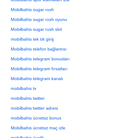
Mobilbahis sugar rush
Mobilbahis sugar rush oyunu
Mobilbahis sugar rush slot
mobilbahis tek tık giriş
Mobilbahis telefon bağlantısı
Mobilbahis telegram bonusları
Mobilbahis telegram fırsatları
Mobilbahis telegram kanalı
mobilbahis tv
mobilbahis twitter
mobilbahis twitter adresi
mobilbahis ücretsiz bonus
Mobilbahis ücretsiz maç izle
mobilbahis üyelik