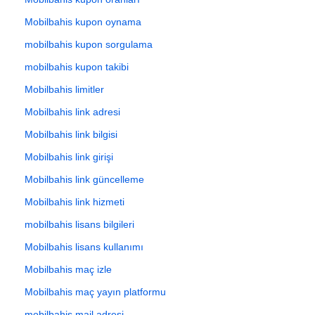
Mobilbahis kupon oynama
mobilbahis kupon sorgulama
mobilbahis kupon takibi
Mobilbahis limitler
Mobilbahis link adresi
Mobilbahis link bilgisi
Mobilbahis link girişi
Mobilbahis link güncelleme
Mobilbahis link hizmeti
mobilbahis lisans bilgileri
Mobilbahis lisans kullanımı
Mobilbahis maç izle
Mobilbahis maç yayın platformu
mobilbahis mail adresi