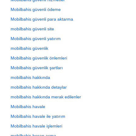
Mobilbahis güvenli ödeme
Mobilbahis güvenli para aktarma
mobilbahis güvenli site
Mobilbahis güvenli yatırım
mobilbahis güvenlik
Mobilbahis güvenlik önlemleri
Mobilbahis güvenlik şartları
mobilbahis hakkında
mobilbahis hakkında detaylar
mobilbahis hakkında merak edilenler
Mobilbahis havale
Mobilbahis havale ile yatırım
Mobilbahis havale işlemleri
mobilbahis hesap açma