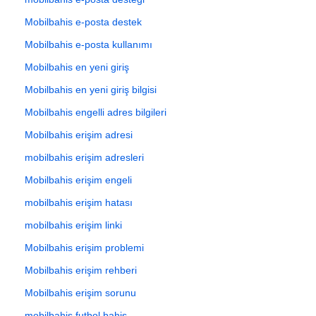
Mobilbahis e-posta destek
Mobilbahis e-posta kullanımı
Mobilbahis en yeni giriş
Mobilbahis en yeni giriş bilgisi
Mobilbahis engelli adres bilgileri
Mobilbahis erişim adresi
mobilbahis erişim adresleri
Mobilbahis erişim engeli
mobilbahis erişim hatası
mobilbahis erişim linki
Mobilbahis erişim problemi
Mobilbahis erişim rehberi
Mobilbahis erişim sorunu
mobilbahis futbol bahis