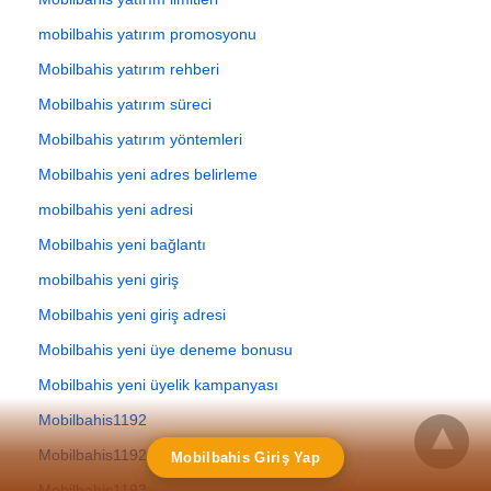
mobilbahis yatırım promosyonu
Mobilbahis yatırım rehberi
Mobilbahis yatırım süreci
Mobilbahis yatırım yöntemleri
Mobilbahis yeni adres belirleme
mobilbahis yeni adresi
Mobilbahis yeni bağlantı
mobilbahis yeni giriş
Mobilbahis yeni giriş adresi
Mobilbahis yeni üye deneme bonusu
Mobilbahis yeni üyelik kampanyası
Mobilbahis1192
Mobilbahis1192.com
Mobilbahis Giriş Yap
Mobilbahis1193