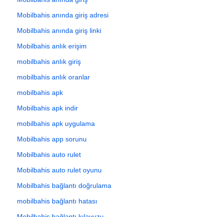
Mobilbahis anında giriş adresi
Mobilbahis anında giriş linki
Mobilbahis anlık erişim
mobilbahis anlık giriş
mobilbahis anlık oranlar
mobilbahis apk
Mobilbahis apk indir
mobilbahis apk uygulama
Mobilbahis app sorunu
Mobilbahis auto rulet
Mobilbahis auto rulet oyunu
Mobilbahis bağlantı doğrulama
mobilbahis bağlantı hatası
Mobilbahis bağlantı kılavuzu