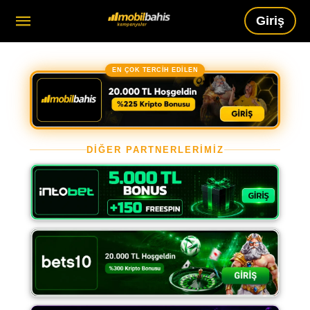
Giriş
EN ÇOK TERCİH EDİLEN
DİĞER PARTNERLERİMİZ