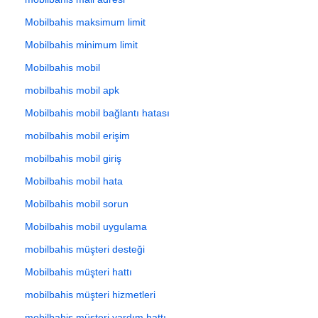
Mobilbahis maksimum limit
Mobilbahis minimum limit
Mobilbahis mobil
mobilbahis mobil apk
Mobilbahis mobil bağlantı hatası
mobilbahis mobil erişim
mobilbahis mobil giriş
Mobilbahis mobil hata
Mobilbahis mobil sorun
Mobilbahis mobil uygulama
mobilbahis müşteri desteği
Mobilbahis müşteri hattı
mobilbahis müşteri hizmetleri
mobilbahis müşteri yardım hattı