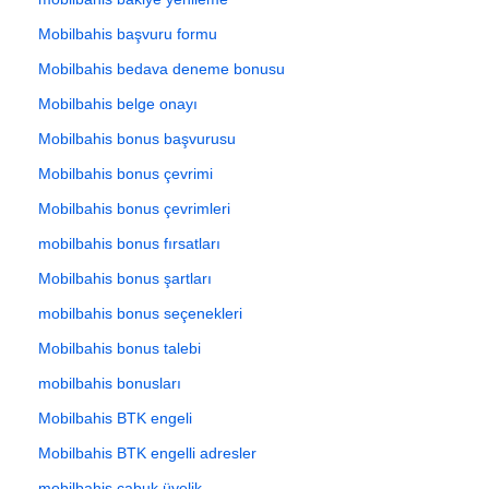
Mobilbahis başvuru formu
Mobilbahis bedava deneme bonusu
Mobilbahis belge onayı
Mobilbahis bonus başvurusu
Mobilbahis bonus çevrimi
Mobilbahis bonus çevrimleri
mobilbahis bonus fırsatları
Mobilbahis bonus şartları
mobilbahis bonus seçenekleri
Mobilbahis bonus talebi
mobilbahis bonusları
Mobilbahis BTK engeli
Mobilbahis BTK engelli adresler
mobilbahis çabuk üyelik