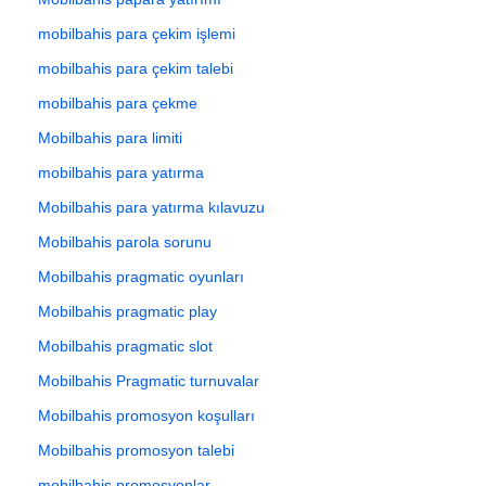
mobilbahis para çekim işlemi
mobilbahis para çekim talebi
mobilbahis para çekme
Mobilbahis para limiti
mobilbahis para yatırma
Mobilbahis para yatırma kılavuzu
Mobilbahis parola sorunu
Mobilbahis pragmatic oyunları
Mobilbahis pragmatic play
Mobilbahis pragmatic slot
Mobilbahis Pragmatic turnuvalar
Mobilbahis promosyon koşulları
Mobilbahis promosyon talebi
mobilbahis promosyonlar