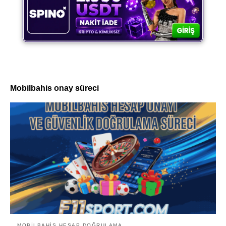
Mobilbahis onay süreci
MOBILBAHIS HESAP DOĞRULAMA