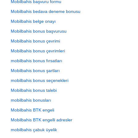
Mobilbahis başvuru formu
Mobilbahis bedava deneme bonusu
Mobilbahis belge onayı
Mobilbahis bonus başvurusu
Mobilbahis bonus çevrimi
Mobilbahis bonus çevrimleri
mobilbahis bonus fırsatları
Mobilbahis bonus şartları
mobilbahis bonus seçenekleri
Mobilbahis bonus talebi
mobilbahis bonusları
Mobilbahis BTK engeli
Mobilbahis BTK engelli adresler
mobilbahis çabuk üyelik