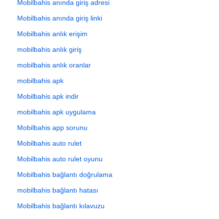
Mobilbahis anında giriş adresi
Mobilbahis anında giriş linki
Mobilbahis anlık erişim
mobilbahis anlık giriş
mobilbahis anlık oranlar
mobilbahis apk
Mobilbahis apk indir
mobilbahis apk uygulama
Mobilbahis app sorunu
Mobilbahis auto rulet
Mobilbahis auto rulet oyunu
Mobilbahis bağlantı doğrulama
mobilbahis bağlantı hatası
Mobilbahis bağlantı kılavuzu