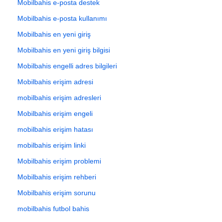
Mobilbahis e-posta destek
Mobilbahis e-posta kullanımı
Mobilbahis en yeni giriş
Mobilbahis en yeni giriş bilgisi
Mobilbahis engelli adres bilgileri
Mobilbahis erişim adresi
mobilbahis erişim adresleri
Mobilbahis erişim engeli
mobilbahis erişim hatası
mobilbahis erişim linki
Mobilbahis erişim problemi
Mobilbahis erişim rehberi
Mobilbahis erişim sorunu
mobilbahis futbol bahis