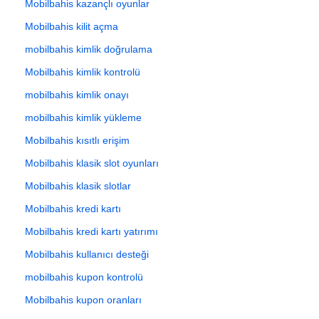
Mobilbahis kazançlı oyunlar
Mobilbahis kilit açma
mobilbahis kimlik doğrulama
Mobilbahis kimlik kontrolü
mobilbahis kimlik onayı
mobilbahis kimlik yükleme
Mobilbahis kısıtlı erişim
Mobilbahis klasik slot oyunları
Mobilbahis klasik slotlar
Mobilbahis kredi kartı
Mobilbahis kredi kartı yatırımı
Mobilbahis kullanıcı desteği
mobilbahis kupon kontrolü
Mobilbahis kupon oranları