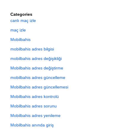
Categories
canlı maç izle
maç izle
Mobilbahis
mobilbahis adres bilgisi
mobilbahis adres değişikliği
Mobilbahis adres değiştirme
mobilbahis adres güncelleme
Mobilbahis adres güncellemesi
Mobilbahis adres kontrolü
Mobilbahis adres sorunu
Mobilbahis adres yenileme
Mobilbahis anında giriş