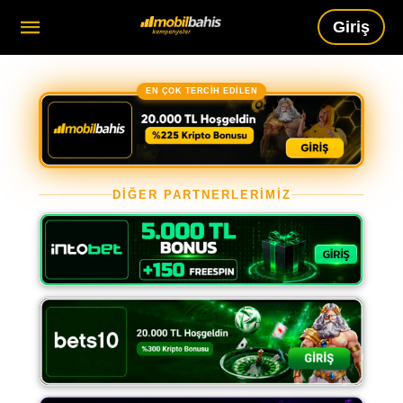
Giriş
EN ÇOK TERCİH EDİLEN
DİĞER PARTNERLERİMİZ