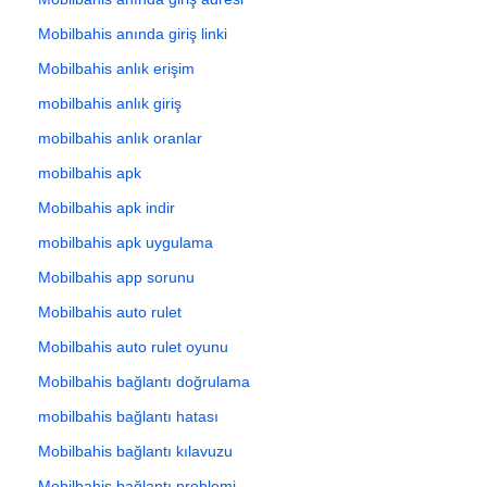
Mobilbahis anında giriş linki
Mobilbahis anlık erişim
mobilbahis anlık giriş
mobilbahis anlık oranlar
mobilbahis apk
Mobilbahis apk indir
mobilbahis apk uygulama
Mobilbahis app sorunu
Mobilbahis auto rulet
Mobilbahis auto rulet oyunu
Mobilbahis bağlantı doğrulama
mobilbahis bağlantı hatası
Mobilbahis bağlantı kılavuzu
Mobilbahis bağlantı problemi