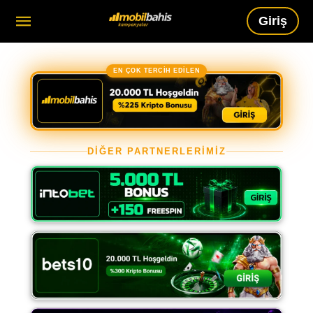
Giriş
EN ÇOK TERCİH EDİLEN
DİĞER PARTNERLERİMİZ