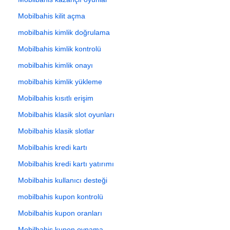
Mobilbahis kilit açma
mobilbahis kimlik doğrulama
Mobilbahis kimlik kontrolü
mobilbahis kimlik onayı
mobilbahis kimlik yükleme
Mobilbahis kısıtlı erişim
Mobilbahis klasik slot oyunları
Mobilbahis klasik slotlar
Mobilbahis kredi kartı
Mobilbahis kredi kartı yatırımı
Mobilbahis kullanıcı desteği
mobilbahis kupon kontrolü
Mobilbahis kupon oranları
Mobilbahis kupon oynama