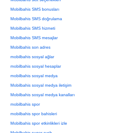
Mobilbahis SMS bonusları
Mobilbahis SMS doğrulama
Mobilbahis SMS hizmeti
Mobilbahis SMS mesajlar
Mobilbahis son adres
mobilbahis sosyal ağlar
mobilbahis sosyal hesaplar
mobilbahis sosyal medya
Mobilbahis sosyal medya iletişim
Mobilbahis sosyal medya kanalları
mobilbahis spor
mobilbahis spor bahisleri
Mobilbahis spor etkinlikleri izle
Mobilbahis sugar rush