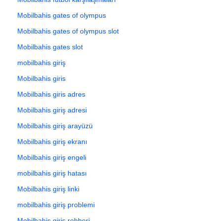
Mobilbahis gates of olympus
Mobilbahis gates of olympus slot
Mobilbahis gates slot
mobilbahis giriş
Mobilbahis giris
Mobilbahis giris adres
Mobilbahis giriş adresi
Mobilbahis giriş arayüzü
Mobilbahis giriş ekranı
Mobilbahis giriş engeli
mobilbahis giriş hatası
Mobilbahis giriş linki
mobilbahis giriş problemi
Mobilbahis giriş rehberi