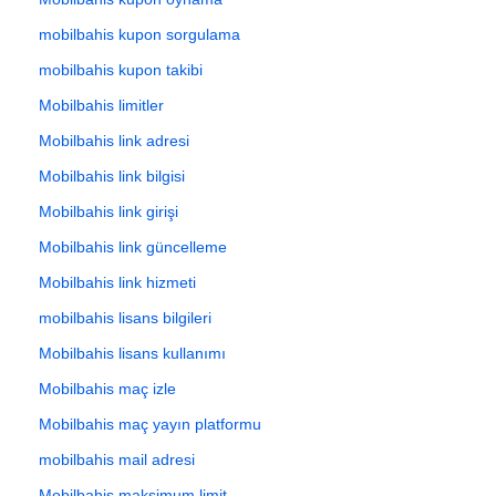
mobilbahis kupon sorgulama
mobilbahis kupon takibi
Mobilbahis limitler
Mobilbahis link adresi
Mobilbahis link bilgisi
Mobilbahis link girişi
Mobilbahis link güncelleme
Mobilbahis link hizmeti
mobilbahis lisans bilgileri
Mobilbahis lisans kullanımı
Mobilbahis maç izle
Mobilbahis maç yayın platformu
mobilbahis mail adresi
Mobilbahis maksimum limit