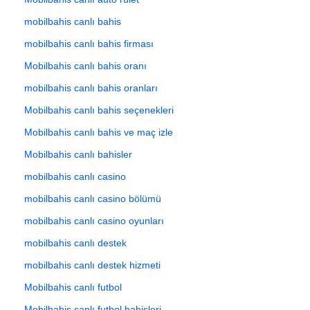
mobilbahis canlı bahis
mobilbahis canlı bahis firması
Mobilbahis canlı bahis oranı
mobilbahis canlı bahis oranları
Mobilbahis canlı bahis seçenekleri
Mobilbahis canlı bahis ve maç izle
Mobilbahis canlı bahisler
mobilbahis canlı casino
mobilbahis canlı casino bölümü
mobilbahis canlı casino oyunları
mobilbahis canlı destek
mobilbahis canlı destek hizmeti
Mobilbahis canlı futbol
Mobilbahis canlı futbol bahisleri