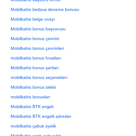
Mobilbahis bedava deneme bonusu
Mobilbahis belge onayı
Mobilbahis bonus başvurusu
Mobilbahis bonus çevrimi
Mobilbahis bonus çevrimleri
mobilbahis bonus fırsatları
Mobilbahis bonus şartları
mobilbahis bonus seçenekleri
Mobilbahis bonus talebi
mobilbahis bonusları
Mobilbahis BTK engeli
Mobilbahis BTK engelli adresler
mobilbahis çabuk üyelik
Mobilbahis canlı auto rulet