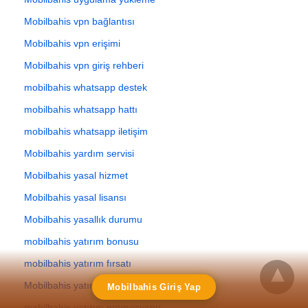
Mobilbahis vpn bağlantısı
Mobilbahis vpn erişimi
Mobilbahis vpn giriş rehberi
mobilbahis whatsapp destek
mobilbahis whatsapp hattı
mobilbahis whatsapp iletişim
Mobilbahis yardım servisi
Mobilbahis yasal hizmet
Mobilbahis yasal lisansı
Mobilbahis yasallık durumu
mobilbahis yatırım bonusu
mobilbahis yatırım fırsatı
Mobilbahis yatırım limitleri
Mobilbahis Giriş Yap
mobilbahis yatırım promosyonu