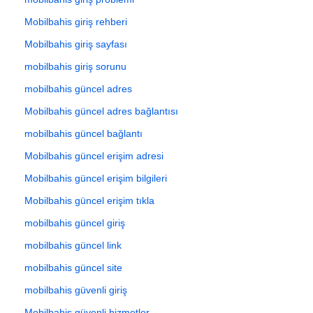
Mobilbahis giriş rehberi
Mobilbahis giriş sayfası
mobilbahis giriş sorunu
mobilbahis güncel adres
Mobilbahis güncel adres bağlantısı
mobilbahis güncel bağlantı
Mobilbahis güncel erişim adresi
Mobilbahis güncel erişim bilgileri
Mobilbahis güncel erişim tıkla
mobilbahis güncel giriş
mobilbahis güncel link
mobilbahis güncel site
mobilbahis güvenli giriş
Mobilbahis güvenli hizmetler