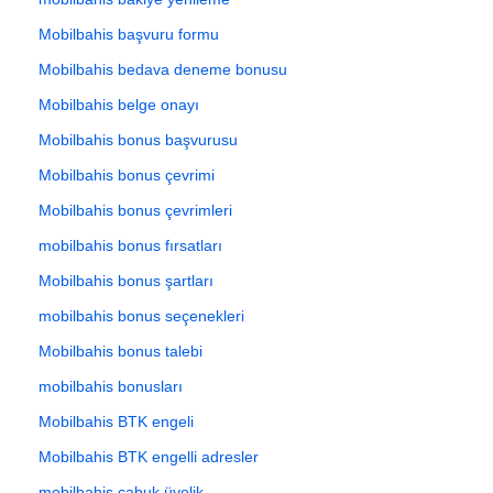
Mobilbahis başvuru formu
Mobilbahis bedava deneme bonusu
Mobilbahis belge onayı
Mobilbahis bonus başvurusu
Mobilbahis bonus çevrimi
Mobilbahis bonus çevrimleri
mobilbahis bonus fırsatları
Mobilbahis bonus şartları
mobilbahis bonus seçenekleri
Mobilbahis bonus talebi
mobilbahis bonusları
Mobilbahis BTK engeli
Mobilbahis BTK engelli adresler
mobilbahis çabuk üyelik