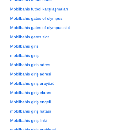
Mobilbahis futbol karşılaşmaları
Mobilbahis gates of olympus
Mobilbahis gates of olympus slot
Mobilbahis gates slot
Mobilbahis giris
mobilbahis giriş
Mobilbahis giris adres
Mobilbahis giriş adresi
Mobilbahis giriş arayüzü
Mobilbahis giriş ekranı
Mobilbahis giriş engeli
mobilbahis giriş hatası
Mobilbahis giriş linki
mobilbahis giriş problemi