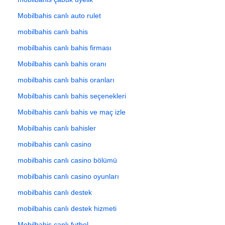
Mobilbahis canlı auto rulet
mobilbahis canlı bahis
mobilbahis canlı bahis firması
Mobilbahis canlı bahis oranı
mobilbahis canlı bahis oranları
Mobilbahis canlı bahis seçenekleri
Mobilbahis canlı bahis ve maç izle
Mobilbahis canlı bahisler
mobilbahis canlı casino
mobilbahis canlı casino bölümü
mobilbahis canlı casino oyunları
mobilbahis canlı destek
mobilbahis canlı destek hizmeti
Mobilbahis canlı futbol