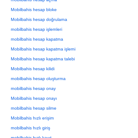
Mobilbahis hesap bloke
Mobilbahis hesap doğrulama
mobilbahis hesap işlemleri
mobilbahis hesap kapatma
Mobilbahis hesap kapatma işlemi
Mobilbahis hesap kapatma talebi
Mobilbahis hesap kilidi
mobilbahis hesap oluşturma
mobilbahis hesap onay
Mobilbahis hesap onayı
mobilbahis hesap silme
Mobilbahis hızlı erişim
mobilbahis hızlı giriş
mobilbahis hızlı kayıt