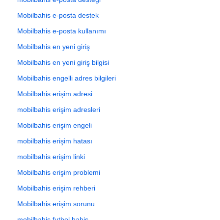
Mobilbahis e-posta destek
Mobilbahis e-posta kullanımı
Mobilbahis en yeni giriş
Mobilbahis en yeni giriş bilgisi
Mobilbahis engelli adres bilgileri
Mobilbahis erişim adresi
mobilbahis erişim adresleri
Mobilbahis erişim engeli
mobilbahis erişim hatası
mobilbahis erişim linki
Mobilbahis erişim problemi
Mobilbahis erişim rehberi
Mobilbahis erişim sorunu
mobilbahis futbol bahis