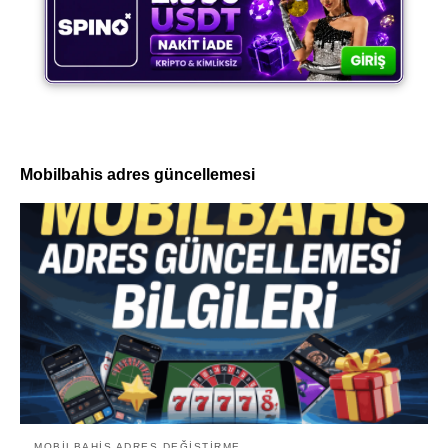
Mobilbahis adres güncellemesi
MOBILBAHIS ADRES DEĞIŞTIRME