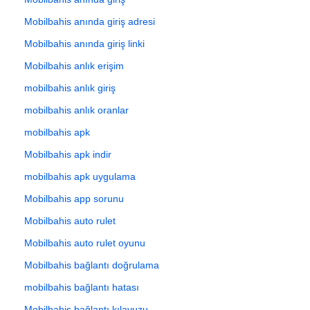
Mobilbahis anında giriş adresi
Mobilbahis anında giriş linki
Mobilbahis anlık erişim
mobilbahis anlık giriş
mobilbahis anlık oranlar
mobilbahis apk
Mobilbahis apk indir
mobilbahis apk uygulama
Mobilbahis app sorunu
Mobilbahis auto rulet
Mobilbahis auto rulet oyunu
Mobilbahis bağlantı doğrulama
mobilbahis bağlantı hatası
Mobilbahis bağlantı kılavuzu