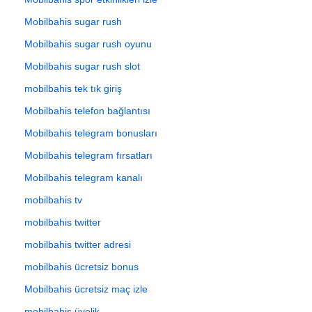
Mobilbahis sugar rush
Mobilbahis sugar rush oyunu
Mobilbahis sugar rush slot
mobilbahis tek tık giriş
Mobilbahis telefon bağlantısı
Mobilbahis telegram bonusları
Mobilbahis telegram fırsatları
Mobilbahis telegram kanalı
mobilbahis tv
mobilbahis twitter
mobilbahis twitter adresi
mobilbahis ücretsiz bonus
Mobilbahis ücretsiz maç izle
mobilbahis üyelik