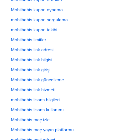
Mobilbahis kupon oynama
mobilbahis kupon sorgulama
mobilbahis kupon takibi
Mobilbahis limitler
Mobilbahis link adresi
Mobilbahis link bilgisi
Mobilbahis link girişi
Mobilbahis link güncelleme
Mobilbahis link hizmeti
mobilbahis lisans bilgileri
Mobilbahis lisans kullanımı
Mobilbahis maç izle
Mobilbahis maç yayın platformu
mobilbahis mail adresi