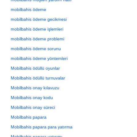
mobilbahis ödeme
mobilbahis ödeme gecikmesi
mobilbahis ödeme işlemleri
mobilbahis ödeme problemi
mobilbahis ödeme sorunu
mobilbahis ödeme yöntemleri
Mobilbahis ödüllü oyunlar
Mobilbahis ödüllü turnuvalar
Mobilbahis onay kılavuzu
Mobilbahis onay kodu
Mobilbahis onay süreci
Mobilbahis papara
Mobilbahis papara para yatırma
Mobilbahis papara yatırımı