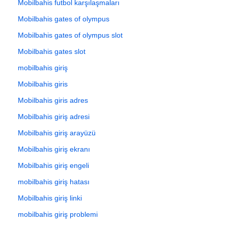
Mobilbahis futbol karşılaşmaları
Mobilbahis gates of olympus
Mobilbahis gates of olympus slot
Mobilbahis gates slot
mobilbahis giriş
Mobilbahis giris
Mobilbahis giris adres
Mobilbahis giriş adresi
Mobilbahis giriş arayüzü
Mobilbahis giriş ekranı
Mobilbahis giriş engeli
mobilbahis giriş hatası
Mobilbahis giriş linki
mobilbahis giriş problemi