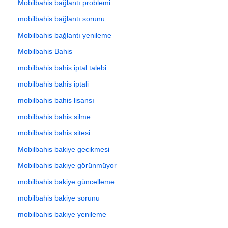
Mobilbahis bağlantı problemi
mobilbahis bağlantı sorunu
Mobilbahis bağlantı yenileme
Mobilbahis Bahis
mobilbahis bahis iptal talebi
mobilbahis bahis iptali
mobilbahis bahis lisansı
mobilbahis bahis silme
mobilbahis bahis sitesi
Mobilbahis bakiye gecikmesi
Mobilbahis bakiye görünmüyor
mobilbahis bakiye güncelleme
mobilbahis bakiye sorunu
mobilbahis bakiye yenileme