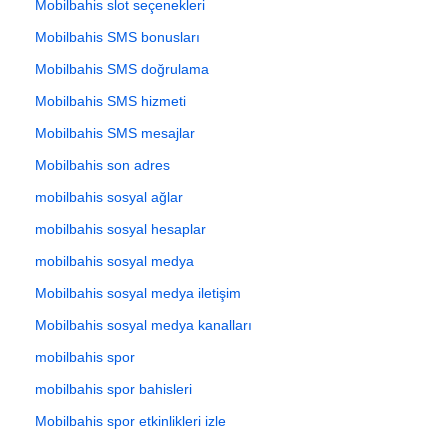
Mobilbahis slot seçenekleri
Mobilbahis SMS bonusları
Mobilbahis SMS doğrulama
Mobilbahis SMS hizmeti
Mobilbahis SMS mesajlar
Mobilbahis son adres
mobilbahis sosyal ağlar
mobilbahis sosyal hesaplar
mobilbahis sosyal medya
Mobilbahis sosyal medya iletişim
Mobilbahis sosyal medya kanalları
mobilbahis spor
mobilbahis spor bahisleri
Mobilbahis spor etkinlikleri izle