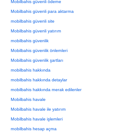
Mobilbahis güvenli ödeme
Mobilbahis güvenli para aktarma
mobilbahis güvenli site
Mobilbahis güvenli yatırım
mobilbahis güvenlik
Mobilbahis güvenlik önlemleri
Mobilbahis güvenlik şartları
mobilbahis hakkında
mobilbahis hakkında detaylar
mobilbahis hakkında merak edilenler
Mobilbahis havale
Mobilbahis havale ile yatırım
Mobilbahis havale işlemleri
mobilbahis hesap açma