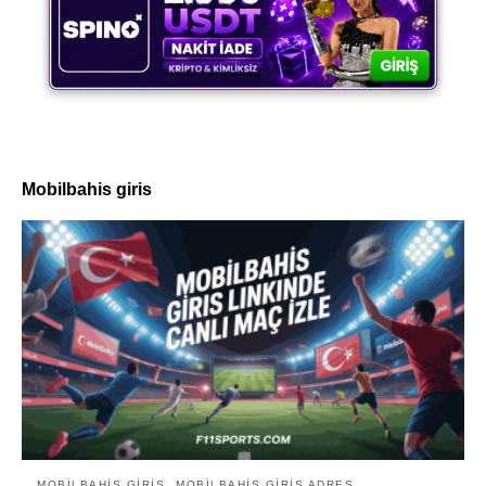
Mobilbahis giris
MOBILBAHIS GIRIS
MOBILBAHIS GIRIS ADRES