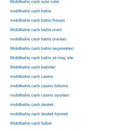
Mobilbahis canlı auto rulet
mobilbahis canlı bahis
mobilbahis canlı bahis firması
Mobilbahis canlı bahis oranı
mobilbahis canlı bahis oranları
Mobilbahis canlı bahis seçenekleri
Mobilbahis canlı bahis ve maç izle
Mobilbahis canlı bahisler
mobilbahis canlı casino
mobilbahis canlı casino bölümü
mobilbahis canlı casino oyunları
mobilbahis canlı destek
mobilbahis canlı destek hizmeti
Mobilbahis canlı futbol