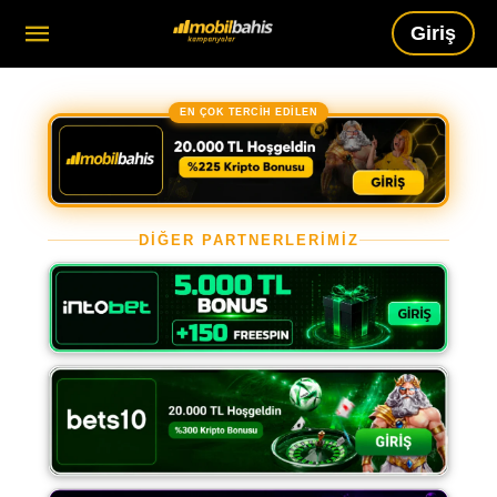
Giriş
EN ÇOK TERCİH EDİLEN
DİĞER PARTNERLERİMİZ