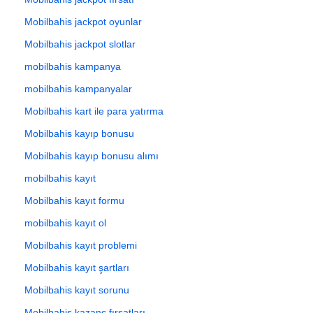
Mobilbahis jackpot oyunlar
Mobilbahis jackpot slotlar
mobilbahis kampanya
mobilbahis kampanyalar
Mobilbahis kart ile para yatırma
Mobilbahis kayıp bonusu
Mobilbahis kayıp bonusu alımı
mobilbahis kayıt
Mobilbahis kayıt formu
mobilbahis kayıt ol
Mobilbahis kayıt problemi
Mobilbahis kayıt şartları
Mobilbahis kayıt sorunu
Mobilbahis kazanç fırsatları