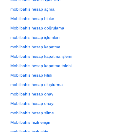
mobilbahis hesap açma
Mobilbahis hesap bloke
Mobilbahis hesap doğrulama
mobilbahis hesap işlemleri
mobilbahis hesap kapatma
Mobilbahis hesap kapatma işlemi
Mobilbahis hesap kapatma talebi
Mobilbahis hesap kilidi
mobilbahis hesap oluşturma
mobilbahis hesap onay
Mobilbahis hesap onayı
mobilbahis hesap silme
Mobilbahis hızlı erişim
mobilbahis hızlı giriş