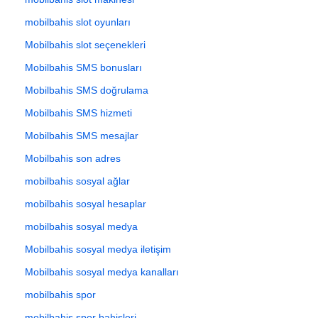
mobilbahis slot oyunları
Mobilbahis slot seçenekleri
Mobilbahis SMS bonusları
Mobilbahis SMS doğrulama
Mobilbahis SMS hizmeti
Mobilbahis SMS mesajlar
Mobilbahis son adres
mobilbahis sosyal ağlar
mobilbahis sosyal hesaplar
mobilbahis sosyal medya
Mobilbahis sosyal medya iletişim
Mobilbahis sosyal medya kanalları
mobilbahis spor
mobilbahis spor bahisleri