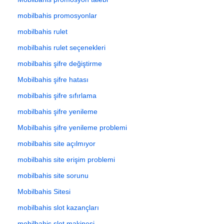
mobilbahis promosyonlar
mobilbahis rulet
mobilbahis rulet seçenekleri
mobilbahis şifre değiştirme
Mobilbahis şifre hatası
mobilbahis şifre sıfırlama
mobilbahis şifre yenileme
Mobilbahis şifre yenileme problemi
mobilbahis site açılmıyor
mobilbahis site erişim problemi
mobilbahis site sorunu
Mobilbahis Sitesi
mobilbahis slot kazançları
mobilbahis slot makinesi