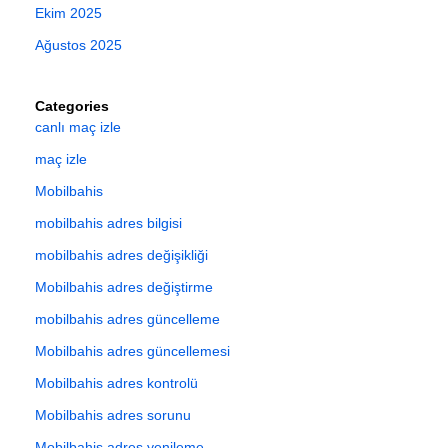
Ekim 2025
Ağustos 2025
Categories
canlı maç izle
maç izle
Mobilbahis
mobilbahis adres bilgisi
mobilbahis adres değişikliği
Mobilbahis adres değiştirme
mobilbahis adres güncelleme
Mobilbahis adres güncellemesi
Mobilbahis adres kontrolü
Mobilbahis adres sorunu
Mobilbahis adres yenileme