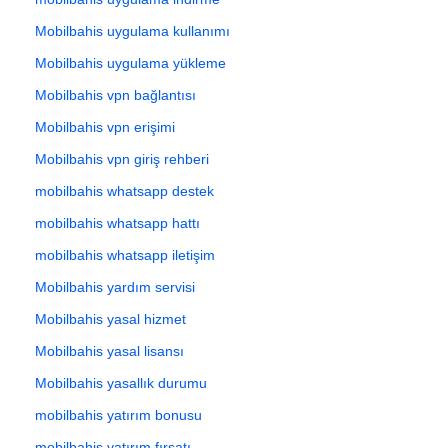
Mobilbahis uygulama kullanımı
Mobilbahis uygulama yükleme
Mobilbahis vpn bağlantısı
Mobilbahis vpn erişimi
Mobilbahis vpn giriş rehberi
mobilbahis whatsapp destek
mobilbahis whatsapp hattı
mobilbahis whatsapp iletişim
Mobilbahis yardım servisi
Mobilbahis yasal hizmet
Mobilbahis yasal lisansı
Mobilbahis yasallık durumu
mobilbahis yatırım bonusu
mobilbahis yatırım fırsatı