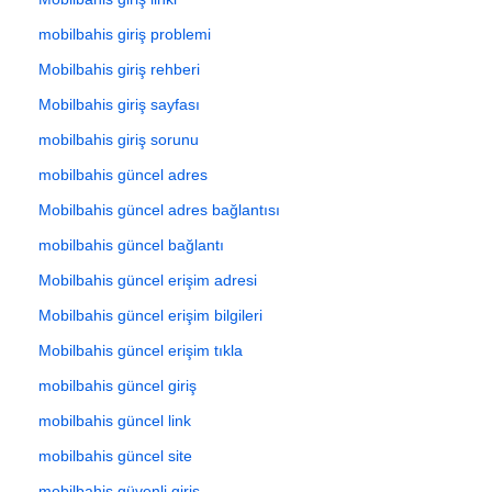
mobilbahis giriş problemi
Mobilbahis giriş rehberi
Mobilbahis giriş sayfası
mobilbahis giriş sorunu
mobilbahis güncel adres
Mobilbahis güncel adres bağlantısı
mobilbahis güncel bağlantı
Mobilbahis güncel erişim adresi
Mobilbahis güncel erişim bilgileri
Mobilbahis güncel erişim tıkla
mobilbahis güncel giriş
mobilbahis güncel link
mobilbahis güncel site
mobilbahis güvenli giriş