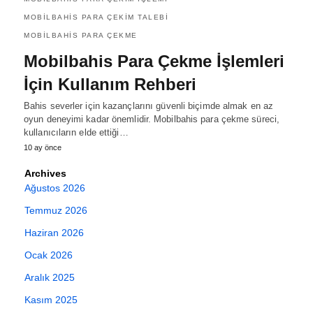
MOBILBAHIS PARA ÇEKIM TALEBI
MOBILBAHIS PARA ÇEKME
Mobilbahis Para Çekme İşlemleri
İçin Kullanım Rehberi
Bahis severler için kazançlarını güvenli biçimde almak en az
oyun deneyimi kadar önemlidir. Mobilbahis para çekme süreci,
kullanıcıların elde ettiği…
10 ay önce
Archives
Ağustos 2026
Temmuz 2026
Haziran 2026
Ocak 2026
Aralık 2025
Kasım 2025