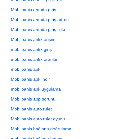
Mobilbahis anında giriş
Mobilbahis anında giriş adresi
Mobilbahis anında giriş linki
Mobilbahis anlık erişim
mobilbahis anlık giriş
mobilbahis anlık oranlar
mobilbahis apk
Mobilbahis apk indir
mobilbahis apk uygulama
Mobilbahis app sorunu
Mobilbahis auto rulet
Mobilbahis auto rulet oyunu
Mobilbahis bağlantı doğrulama
mobilbahis bağlantı hatası