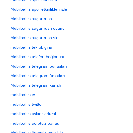
Mobilbahis spor etkinlikleri izle
Mobilbahis sugar rush
Mobilbahis sugar rush oyunu
Mobilbahis sugar rush slot
mobilbahis tek tık giriş
Mobilbahis telefon bağlantısı
Mobilbahis telegram bonusları
Mobilbahis telegram fırsatları
Mobilbahis telegram kanalı
mobilbahis tv
mobilbahis twitter
mobilbahis twitter adresi
mobilbahis ücretsiz bonus
Mobilbahis ücretsiz maç izle