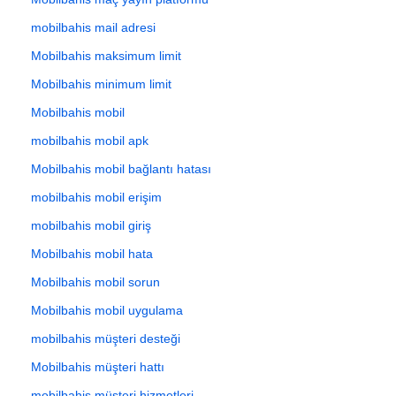
mobilbahis mail adresi
Mobilbahis maksimum limit
Mobilbahis minimum limit
Mobilbahis mobil
mobilbahis mobil apk
Mobilbahis mobil bağlantı hatası
mobilbahis mobil erişim
mobilbahis mobil giriş
Mobilbahis mobil hata
Mobilbahis mobil sorun
Mobilbahis mobil uygulama
mobilbahis müşteri desteği
Mobilbahis müşteri hattı
mobilbahis müşteri hizmetleri