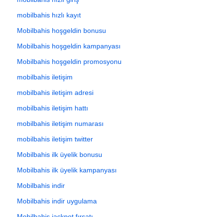
mobilbahis hızlı kayıt
Mobilbahis hoşgeldin bonusu
Mobilbahis hoşgeldin kampanyası
Mobilbahis hoşgeldin promosyonu
mobilbahis iletişim
mobilbahis iletişim adresi
mobilbahis iletişim hattı
mobilbahis iletişim numarası
mobilbahis iletişim twitter
Mobilbahis ilk üyelik bonusu
Mobilbahis ilk üyelik kampanyası
Mobilbahis indir
Mobilbahis indir uygulama
Mobilbahis jackpot fırsatı