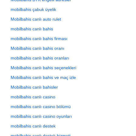
mobilbahis çabuk üyelik
Mobilbahis canlı auto rulet
mobilbahis canlı bahis
mobilbahis canlı bahis firması
Mobilbahis canlı bahis oranı
mobilbahis canlı bahis oranları
Mobilbahis canlı bahis seçenekleri
Mobilbahis canlı bahis ve maç izle
Mobilbahis canlı bahisler
mobilbahis canlı casino
mobilbahis canlı casino bölümü
mobilbahis canlı casino oyunları
mobilbahis canlı destek
mobilbahis canlı destek hizmeti