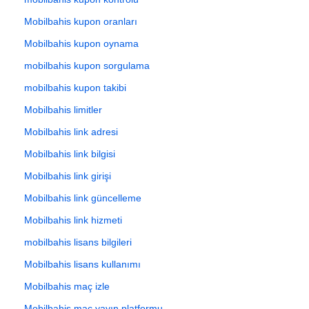
Mobilbahis kupon oranları
Mobilbahis kupon oynama
mobilbahis kupon sorgulama
mobilbahis kupon takibi
Mobilbahis limitler
Mobilbahis link adresi
Mobilbahis link bilgisi
Mobilbahis link girişi
Mobilbahis link güncelleme
Mobilbahis link hizmeti
mobilbahis lisans bilgileri
Mobilbahis lisans kullanımı
Mobilbahis maç izle
Mobilbahis maç yayın platformu