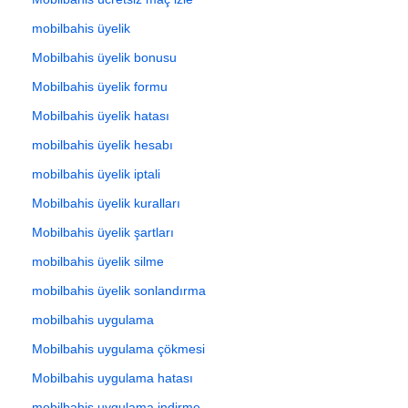
mobilbahis üyelik
Mobilbahis üyelik bonusu
Mobilbahis üyelik formu
Mobilbahis üyelik hatası
mobilbahis üyelik hesabı
mobilbahis üyelik iptali
Mobilbahis üyelik kuralları
Mobilbahis üyelik şartları
mobilbahis üyelik silme
mobilbahis üyelik sonlandırma
mobilbahis uygulama
Mobilbahis uygulama çökmesi
Mobilbahis uygulama hatası
mobilbahis uygulama indirme