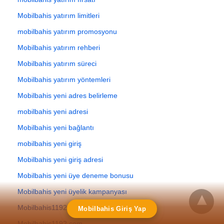
Mobilbahis yatırım limitleri
mobilbahis yatırım promosyonu
Mobilbahis yatırım rehberi
Mobilbahis yatırım süreci
Mobilbahis yatırım yöntemleri
Mobilbahis yeni adres belirleme
mobilbahis yeni adresi
Mobilbahis yeni bağlantı
mobilbahis yeni giriş
Mobilbahis yeni giriş adresi
Mobilbahis yeni üye deneme bonusu
Mobilbahis yeni üyelik kampanyası
Mobilbahis1192
Mobilbahis Giriş Yap
Mobilbahis1192.com