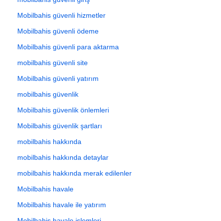
Mobilbahis güvenli hizmetler
Mobilbahis güvenli ödeme
Mobilbahis güvenli para aktarma
mobilbahis güvenli site
Mobilbahis güvenli yatırım
mobilbahis güvenlik
Mobilbahis güvenlik önlemleri
Mobilbahis güvenlik şartları
mobilbahis hakkında
mobilbahis hakkında detaylar
mobilbahis hakkında merak edilenler
Mobilbahis havale
Mobilbahis havale ile yatırım
Mobilbahis havale işlemleri