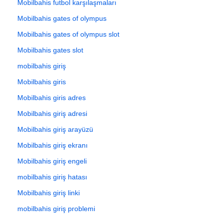
Mobilbahis futbol karşılaşmaları
Mobilbahis gates of olympus
Mobilbahis gates of olympus slot
Mobilbahis gates slot
mobilbahis giriş
Mobilbahis giris
Mobilbahis giris adres
Mobilbahis giriş adresi
Mobilbahis giriş arayüzü
Mobilbahis giriş ekranı
Mobilbahis giriş engeli
mobilbahis giriş hatası
Mobilbahis giriş linki
mobilbahis giriş problemi