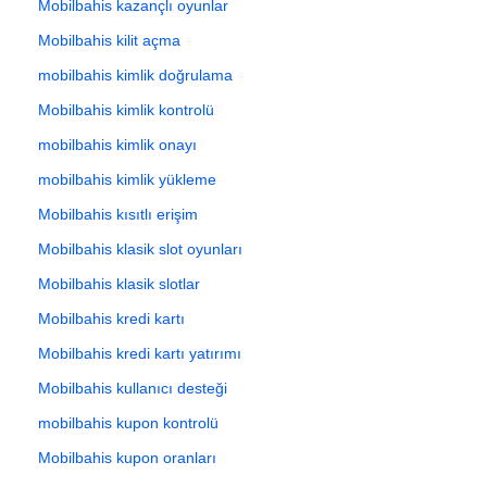
Mobilbahis kazançlı oyunlar
Mobilbahis kilit açma
mobilbahis kimlik doğrulama
Mobilbahis kimlik kontrolü
mobilbahis kimlik onayı
mobilbahis kimlik yükleme
Mobilbahis kısıtlı erişim
Mobilbahis klasik slot oyunları
Mobilbahis klasik slotlar
Mobilbahis kredi kartı
Mobilbahis kredi kartı yatırımı
Mobilbahis kullanıcı desteği
mobilbahis kupon kontrolü
Mobilbahis kupon oranları