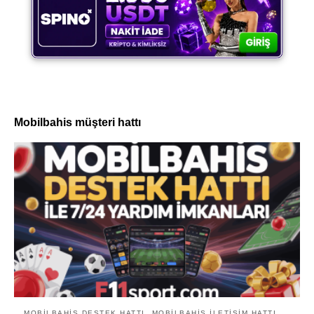
Mobilbahis müşteri hattı
MOBILBAHIS DESTEK HATTI
MOBILBAHIS ILETIŞIM HATTI