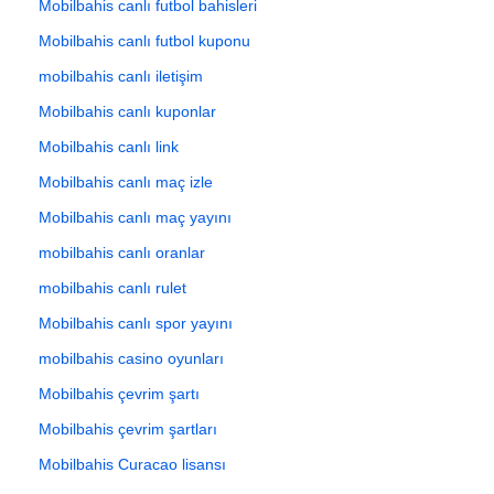
Mobilbahis canlı futbol bahisleri
Mobilbahis canlı futbol kuponu
mobilbahis canlı iletişim
Mobilbahis canlı kuponlar
Mobilbahis canlı link
Mobilbahis canlı maç izle
Mobilbahis canlı maç yayını
mobilbahis canlı oranlar
mobilbahis canlı rulet
Mobilbahis canlı spor yayını
mobilbahis casino oyunları
Mobilbahis çevrim şartı
Mobilbahis çevrim şartları
Mobilbahis Curacao lisansı