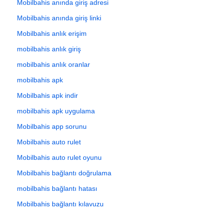
Mobilbahis anında giriş adresi
Mobilbahis anında giriş linki
Mobilbahis anlık erişim
mobilbahis anlık giriş
mobilbahis anlık oranlar
mobilbahis apk
Mobilbahis apk indir
mobilbahis apk uygulama
Mobilbahis app sorunu
Mobilbahis auto rulet
Mobilbahis auto rulet oyunu
Mobilbahis bağlantı doğrulama
mobilbahis bağlantı hatası
Mobilbahis bağlantı kılavuzu