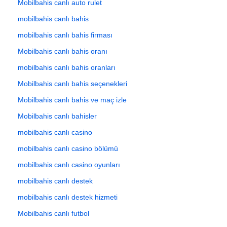
Mobilbahis canlı auto rulet
mobilbahis canlı bahis
mobilbahis canlı bahis firması
Mobilbahis canlı bahis oranı
mobilbahis canlı bahis oranları
Mobilbahis canlı bahis seçenekleri
Mobilbahis canlı bahis ve maç izle
Mobilbahis canlı bahisler
mobilbahis canlı casino
mobilbahis canlı casino bölümü
mobilbahis canlı casino oyunları
mobilbahis canlı destek
mobilbahis canlı destek hizmeti
Mobilbahis canlı futbol