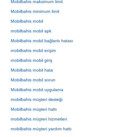
Mobilbahis maksimum limit
Mobilbahis minimum limit
Mobilbahis mobil
mobilbahis mobil apk
Mobilbahis mobil bağlantı hatası
mobilbahis mobil erişim
mobilbahis mobil giriş
Mobilbahis mobil hata
Mobilbahis mobil sorun
Mobilbahis mobil uygulama
mobilbahis müşteri desteği
Mobilbahis müşteri hattı
mobilbahis müşteri hizmetleri
mobilbahis müşteri yardım hattı