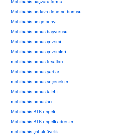
Mobilbahis başvuru formu
Mobilbahis bedava deneme bonusu
Mobilbahis belge onayı
Mobilbahis bonus başvurusu
Mobilbahis bonus çevrimi
Mobilbahis bonus çevrimleri
mobilbahis bonus fırsatları
Mobilbahis bonus şartları
mobilbahis bonus seçenekleri
Mobilbahis bonus talebi
mobilbahis bonusları
Mobilbahis BTK engeli
Mobilbahis BTK engelli adresler
mobilbahis çabuk üyelik