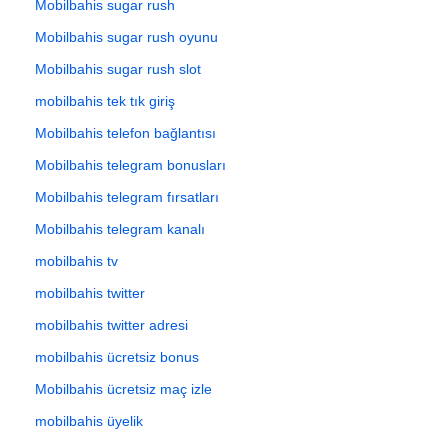
Mobilbahis sugar rush
Mobilbahis sugar rush oyunu
Mobilbahis sugar rush slot
mobilbahis tek tık giriş
Mobilbahis telefon bağlantısı
Mobilbahis telegram bonusları
Mobilbahis telegram fırsatları
Mobilbahis telegram kanalı
mobilbahis tv
mobilbahis twitter
mobilbahis twitter adresi
mobilbahis ücretsiz bonus
Mobilbahis ücretsiz maç izle
mobilbahis üyelik