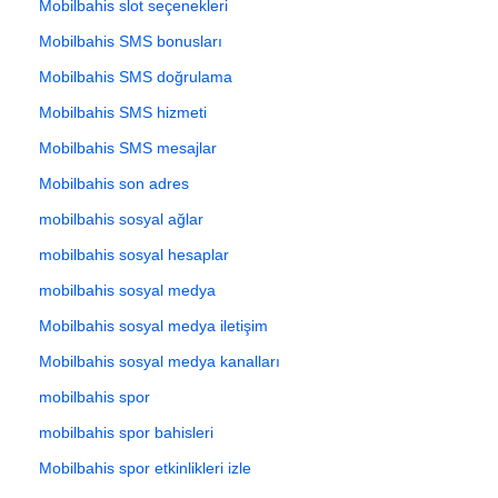
Mobilbahis slot seçenekleri
Mobilbahis SMS bonusları
Mobilbahis SMS doğrulama
Mobilbahis SMS hizmeti
Mobilbahis SMS mesajlar
Mobilbahis son adres
mobilbahis sosyal ağlar
mobilbahis sosyal hesaplar
mobilbahis sosyal medya
Mobilbahis sosyal medya iletişim
Mobilbahis sosyal medya kanalları
mobilbahis spor
mobilbahis spor bahisleri
Mobilbahis spor etkinlikleri izle