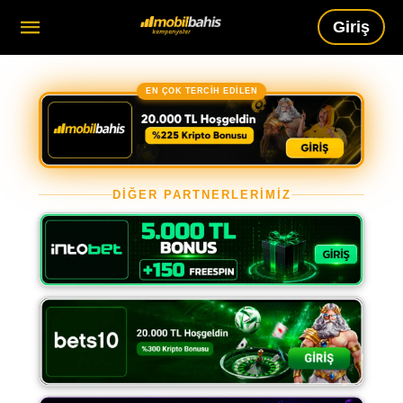
Giriş
EN ÇOK TERCİH EDİLEN
DİĞER PARTNERLERİMİZ