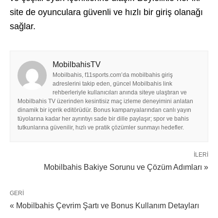
site de oyunculara güvenli ve hızlı bir giriş olanağı
sağlar.
MobilbahisTV
Mobilbahis, f11sports.com’da mobilbahis giriş
adreslerini takip eden, güncel Mobilbahis link
rehberleriyle kullanıcıları anında siteye ulaştıran ve
Mobilbahis TV üzerinden kesintisiz maç izleme deneyimini anlatan
dinamik bir içerik editörüdür. Bonus kampanyalarından canlı yayın
tüyolarına kadar her ayrıntıyı sade bir dille paylaşır; spor ve bahis
tutkunlarına güvenilir, hızlı ve pratik çözümler sunmayı hedefler.
İLERI
Mobilbahis Bakiye Sorunu ve Çözüm Adımları »
GERI
« Mobilbahis Çevrim Şartı ve Bonus Kullanım Detayları