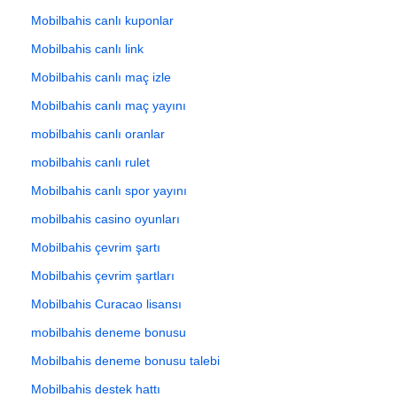
Mobilbahis canlı kuponlar
Mobilbahis canlı link
Mobilbahis canlı maç izle
Mobilbahis canlı maç yayını
mobilbahis canlı oranlar
mobilbahis canlı rulet
Mobilbahis canlı spor yayını
mobilbahis casino oyunları
Mobilbahis çevrim şartı
Mobilbahis çevrim şartları
Mobilbahis Curacao lisansı
mobilbahis deneme bonusu
Mobilbahis deneme bonusu talebi
Mobilbahis destek hattı