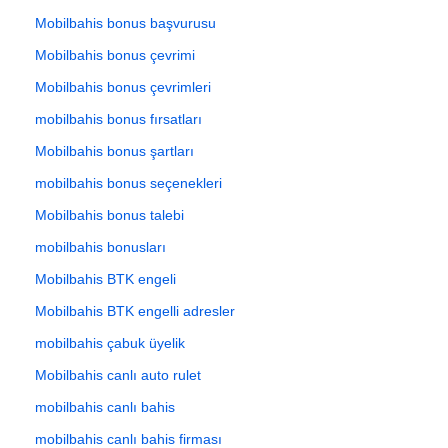
Mobilbahis bonus başvurusu
Mobilbahis bonus çevrimi
Mobilbahis bonus çevrimleri
mobilbahis bonus fırsatları
Mobilbahis bonus şartları
mobilbahis bonus seçenekleri
Mobilbahis bonus talebi
mobilbahis bonusları
Mobilbahis BTK engeli
Mobilbahis BTK engelli adresler
mobilbahis çabuk üyelik
Mobilbahis canlı auto rulet
mobilbahis canlı bahis
mobilbahis canlı bahis firması