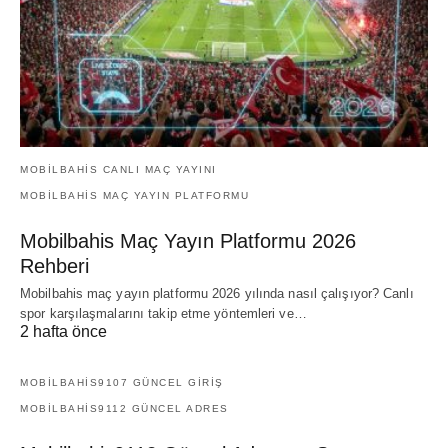
MOBILBAHIS CANLI MAÇ YAYINI
MOBILBAHIS MAÇ YAYIN PLATFORMU
Mobilbahis Maç Yayın Platformu 2026
Rehberi
Mobilbahis maç yayın platformu 2026 yılında nasıl çalışıyor? Canlı
spor karşılaşmalarını takip etme yöntemleri ve…
2 hafta önce
MOBILBAHIS9107 GÜNCEL GIRIŞ
MOBILBAHIS9112 GÜNCEL ADRES