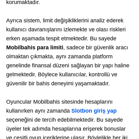
korumaktadır.
Ayrıca sistem, limit değişikliklerini analiz ederek
kullanıcı davranışlarını izlemekte ve olası riskleri
erken aşamada tespit etmektedir. Bu sayede
Mobilbahis para limiti
, sadece bir güvenlik aracı
olmaktan çıkmakta, aynı zamanda platform
genelinde finansal düzeni sağlayan bir yapı haline
gelmektedir. Böylece kullanıcılar, kontrollü ve
güvenilir bir bahis deneyimi yaşamaktadır.
Oyuncular Mobilbahis sitesinde hesaplarını
kullanırken aynı zamanda
Slotbon giriş yap
seçeneğini de tercih edebilmektedir. Bu sayede
üyeler tek adımda hesaplarına erişerek bonuslar
ve çeşitli oyun içeriklerine ulaşır. Böylelikle her iki