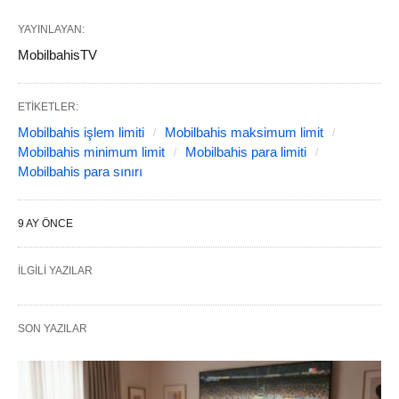
YAYINLAYAN:
MobilbahisTV
ETIKETLER:
Mobilbahis işlem limiti
Mobilbahis maksimum limit
Mobilbahis minimum limit
Mobilbahis para limiti
Mobilbahis para sınırı
9 AY ÖNCE
İLGILI YAZILAR
SON YAZILAR