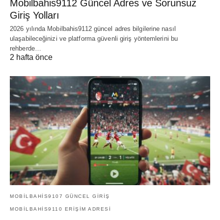
Mobilbahis9112 Güncel Adres ve Sorunsuz
Giriş Yolları
2026 yılında Mobilbahis9112 güncel adres bilgilerine nasıl
ulaşabileceğinizi ve platforma güvenli giriş yöntemlerini bu
rehberde…
2 hafta önce
MOBILBAHIS9107 GÜNCEL GIRIŞ
MOBILBAHIS9110 ERIŞIM ADRESI