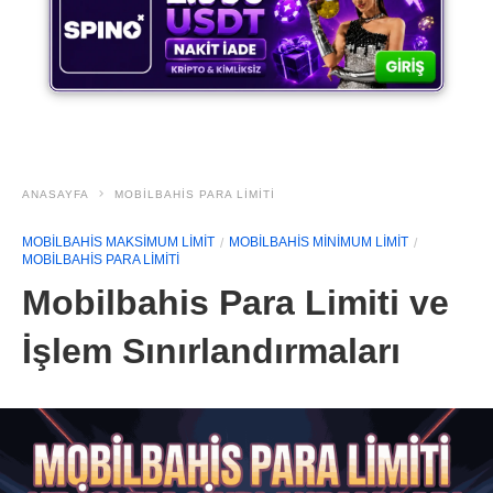
ANASAYFA
MOBILBAHIS PARA LIMITI
MOBILBAHIS MAKSIMUM LIMIT
MOBILBAHIS MINIMUM LIMIT
MOBILBAHIS PARA LIMITI
Mobilbahis Para Limiti ve
İşlem Sınırlandırmaları