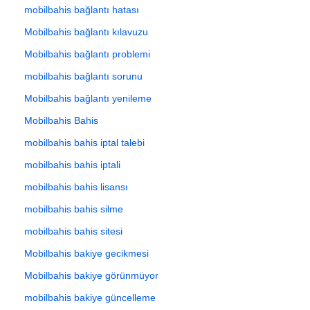
mobilbahis bağlantı hatası
Mobilbahis bağlantı kılavuzu
Mobilbahis bağlantı problemi
mobilbahis bağlantı sorunu
Mobilbahis bağlantı yenileme
Mobilbahis Bahis
mobilbahis bahis iptal talebi
mobilbahis bahis iptali
mobilbahis bahis lisansı
mobilbahis bahis silme
mobilbahis bahis sitesi
Mobilbahis bakiye gecikmesi
Mobilbahis bakiye görünmüyor
mobilbahis bakiye güncelleme