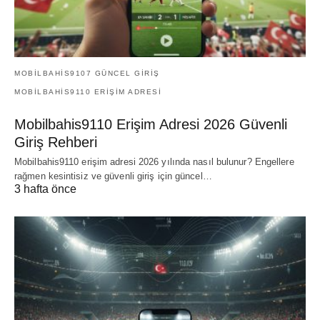
MOBILBAHIS9107 GÜNCEL GIRIŞ
MOBILBAHIS9110 ERIŞIM ADRESI
Mobilbahis9110 Erişim Adresi 2026 Güvenli
Giriş Rehberi
Mobilbahis9110 erişim adresi 2026 yılında nasıl bulunur? Engellere
rağmen kesintisiz ve güvenli giriş için güncel…
3 hafta önce