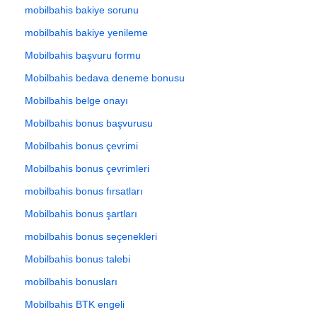
mobilbahis bakiye sorunu
mobilbahis bakiye yenileme
Mobilbahis başvuru formu
Mobilbahis bedava deneme bonusu
Mobilbahis belge onayı
Mobilbahis bonus başvurusu
Mobilbahis bonus çevrimi
Mobilbahis bonus çevrimleri
mobilbahis bonus fırsatları
Mobilbahis bonus şartları
mobilbahis bonus seçenekleri
Mobilbahis bonus talebi
mobilbahis bonusları
Mobilbahis BTK engeli