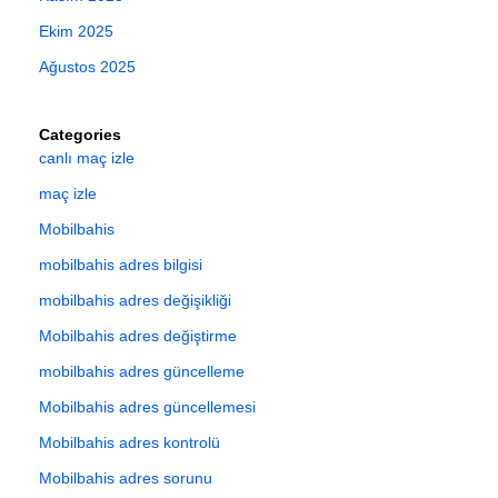
Ekim 2025
Ağustos 2025
Categories
canlı maç izle
maç izle
Mobilbahis
mobilbahis adres bilgisi
mobilbahis adres değişikliği
Mobilbahis adres değiştirme
mobilbahis adres güncelleme
Mobilbahis adres güncellemesi
Mobilbahis adres kontrolü
Mobilbahis adres sorunu