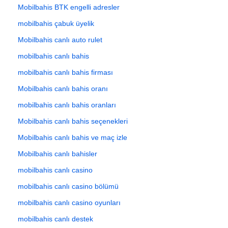
Mobilbahis BTK engelli adresler
mobilbahis çabuk üyelik
Mobilbahis canlı auto rulet
mobilbahis canlı bahis
mobilbahis canlı bahis firması
Mobilbahis canlı bahis oranı
mobilbahis canlı bahis oranları
Mobilbahis canlı bahis seçenekleri
Mobilbahis canlı bahis ve maç izle
Mobilbahis canlı bahisler
mobilbahis canlı casino
mobilbahis canlı casino bölümü
mobilbahis canlı casino oyunları
mobilbahis canlı destek