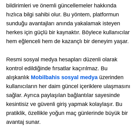
bildirimleri ve önemli güncellemeler hakkında
hızlıca bilgi sahibi olur. Bu yöntem, platformun
sunduğu avantajları anında yakalamak isteyen
herkes için güçlü bir kaynaktır. Böylece kullanıcılar
hem eğlenceli hem de kazançlı bir deneyim yaşar.
Resmi sosyal medya hesapları düzenli olarak
kontrol edildiğinde fırsatlar kaçırılmaz. Bu
alışkanlık
Mobilbahis sosyal medya
üzerinden
kullanıcıların her daim güncel içeriklere ulaşmasını
sağlar. Ayrıca paylaşılan bağlantılar sayesinde
kesintisiz ve güvenli giriş yapmak kolaylaşır. Bu
pratiklik, özellikle yoğun maç günlerinde büyük bir
avantaj sunar.