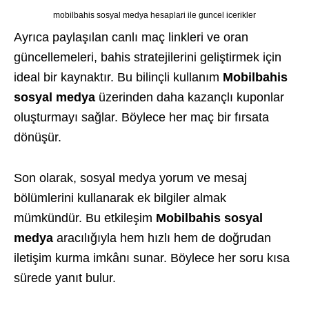
mobilbahis sosyal medya hesaplari ile guncel icerikler
Ayrıca paylaşılan canlı maç linkleri ve oran
güncellemeleri, bahis stratejilerini geliştirmek için
ideal bir kaynaktır. Bu bilinçli kullanım
Mobilbahis
sosyal medya
üzerinden daha kazançlı kuponlar
oluşturmayı sağlar. Böylece her maç bir fırsata
dönüşür.
Son olarak, sosyal medya yorum ve mesaj
bölümlerini kullanarak ek bilgiler almak
mümkündür. Bu etkileşim
Mobilbahis sosyal
medya
aracılığıyla hem hızlı hem de doğrudan
iletişim kurma imkânı sunar. Böylece her soru kısa
sürede yanıt bulur.