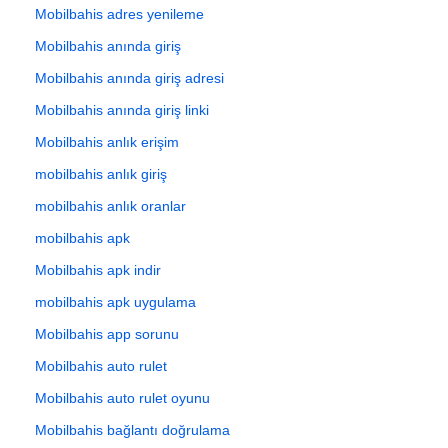
Mobilbahis adres yenileme
Mobilbahis anında giriş
Mobilbahis anında giriş adresi
Mobilbahis anında giriş linki
Mobilbahis anlık erişim
mobilbahis anlık giriş
mobilbahis anlık oranlar
mobilbahis apk
Mobilbahis apk indir
mobilbahis apk uygulama
Mobilbahis app sorunu
Mobilbahis auto rulet
Mobilbahis auto rulet oyunu
Mobilbahis bağlantı doğrulama