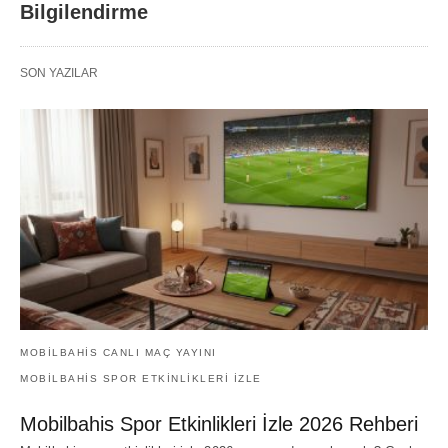
Bilgilendirme
SON YAZILAR
MOBILBAHIS CANLI MAÇ YAYINI
MOBILBAHIS SPOR ETKINLIKLERI IZLE
Mobilbahis Spor Etkinlikleri İzle 2026 Rehberi