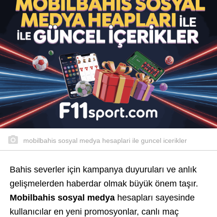
mobilbahis sosyal medya hesaplari ile guncel icerikler
Bahis severler için kampanya duyuruları ve anlık
gelişmelerden haberdar olmak büyük önem taşır.
Mobilbahis sosyal medya
hesapları sayesinde
kullanıcılar en yeni promosyonlar, canlı maç