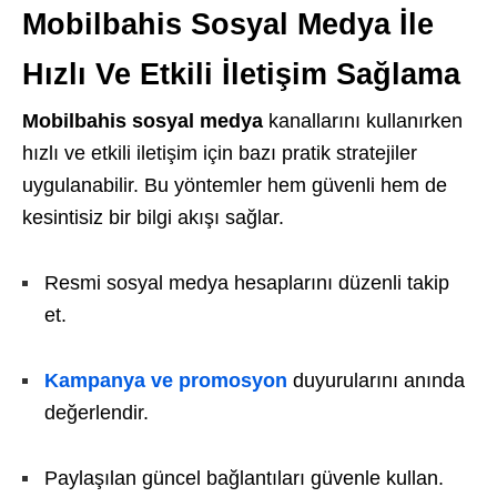
Mobilbahis Sosyal Medya İle
Hızlı Ve Etkili İletişim Sağlama
Mobilbahis sosyal medya
kanallarını kullanırken
hızlı ve etkili iletişim için bazı pratik stratejiler
uygulanabilir. Bu yöntemler hem güvenli hem de
kesintisiz bir bilgi akışı sağlar.
Resmi sosyal medya hesaplarını düzenli takip
et.
Kampanya ve promosyon
duyurularını anında
değerlendir.
Paylaşılan güncel bağlantıları güvenle kullan.