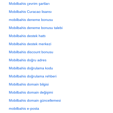
Mobilbahis çevrim şartları
Mobilbahis Curacao lisansı
mobilbahis deneme bonusu
Mobilbahis deneme bonusu talebi
Mobilbahis destek hattı
Mobilbahis destek merkezi
Mobilbahis discount bonusu
Mobilbahis doğru adres
Mobilbahis doğrulama kodu
Mobilbahis doğrulama rehberi
Mobilbahis domain bilgisi
Mobilbahis domain değişimi
Mobilbahis domain güncellemesi
mobilbahis e-posta