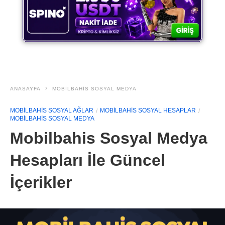
ANASAYFA
MOBILBAHIS SOSYAL MEDYA
MOBILBAHIS SOSYAL AĞLAR
MOBILBAHIS SOSYAL HESAPLAR
MOBILBAHIS SOSYAL MEDYA
Mobilbahis Sosyal Medya
Hesapları İle Güncel
İçerikler