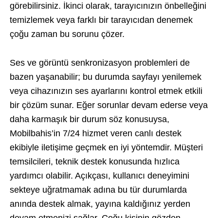
görebilirsiniz. İkinci olarak, tarayıcınızın önbelleğini
temizlemek veya farklı bir tarayıcıdan denemek
çoğu zaman bu sorunu çözer.
Ses ve görüntü senkronizasyon problemleri de
bazen yaşanabilir; bu durumda sayfayı yenilemek
veya cihazınızın ses ayarlarını kontrol etmek etkili
bir çözüm sunar. Eğer sorunlar devam ederse veya
daha karmaşık bir durum söz konusuysa,
Mobilbahis’in 7/24 hizmet veren canlı destek
ekibiyle iletişime geçmek en iyi yöntemdir. Müşteri
temsilcileri, teknik destek konusunda hızlıca
yardımcı olabilir. Açıkçası, kullanıcı deneyimini
sekteye uğratmamak adına bu tür durumlarda
anında destek almak, yayına kaldığınız yerden
devam etmenizi sağlar. Çoğu kişinin gözden