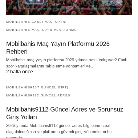
MOBILBAHIS CANLI MAÇ YAYINI
MOBILBAHIS MAÇ YAYIN PLATFORMU
Mobilbahis Maç Yayın Platformu 2026
Rehberi
Mobilbahis maç yayın platformu 2026 yılında nasıl çalışıyor? Canlı
spor karşılaşmalarını takip etme yöntemleri ve…
2 hafta önce
MOBILBAHIS9107 GÜNCEL GIRIŞ
MOBILBAHIS9112 GÜNCEL ADRES
Mobilbahis9112 Güncel Adres ve Sorunsuz
Giriş Yolları
2026 yılında Mobilbahis9112 güncel adres bilgilerine nasıl
ulaşabileceğinizi ve platforma güvenli giriş yöntemlerini bu
rehberde…