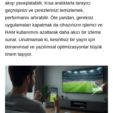
akışı yavaşlatabilir. Kısa aralıklarla tarayıcı
geçmişinizi ve çerezlerinizi temizlemek,
performansı artırabilir. Öte yandan, gereksiz
uygulamaları kapatmak da cihazınızın işlemci ve
RAM kullanımını azaltarak daha akıcı bir izleme
sunar. Unutmamalı ki, kesintisiz bir yayın için
donanımsal ve yazılımsal optimizasyonlar büyük
önem taşıyor.