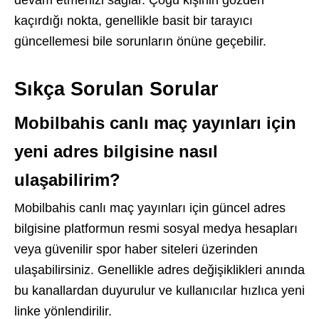
kaçırdığı nokta, genellikle basit bir tarayıcı
güncellemesi bile sorunların önüne geçebilir.
Sıkça Sorulan Sorular
Mobilbahis canlı maç yayınları için
yeni adres bilgisine nasıl
ulaşabilirim?
Mobilbahis canlı maç yayınları için güncel adres
bilgisine platformun resmi sosyal medya hesapları
veya güvenilir spor haber siteleri üzerinden
ulaşabilirsiniz. Genellikle adres değişiklikleri anında
bu kanallardan duyurulur ve kullanıcılar hızlıca yeni
linke yönlendirilir.