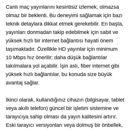
Canlı maç yayınlarını kesintisiz izlemek, olmazsa
olmaz bir beklenti. Bu deneyimi sağlamak için bazı
teknik detaylara dikkat etmek gerekebilir. En başta,
yayınları donmadan takip edebilmek için sabit ve
yüksek hızlı bir internet bağlantısı hayati önem
taşımaktadır. Özellikle HD yayınlar için minimum
10 Mbps hız önerilir; daha düşük bağlantılar
takılmalara yol açabilir. İşin aslı, fiber internet gibi
yüksek hızlı bağlantılar, bu konuda size büyük
avantaj sağlar.
İkinci olarak, kullandığınız cihazın (bilgisayar, tablet
veya akıllı telefon) güncel bir işletim sistemine ve
tarayıcıya sahip olması da yayın kalitesini artırır.
Eski tarayıcı versiyonları veya dolmuş bir önbellek,