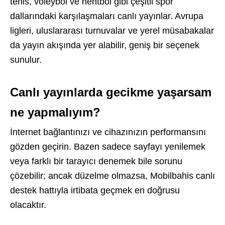
tenis, voleybol ve hentbol gibi çeşitli spor
dallarındaki karşılaşmaları canlı yayınlar. Avrupa
ligleri, uluslararası turnuvalar ve yerel müsabakalar
da yayın akışında yer alabilir, geniş bir seçenek
sunulur.
Canlı yayınlarda gecikme yaşarsam
ne yapmalıyım?
İnternet bağlantınızı ve cihazınızın performansını
gözden geçirin. Bazen sadece sayfayı yenilemek
veya farklı bir tarayıcı denemek bile sorunu
çözebilir; ancak düzelme olmazsa, Mobilbahis canlı
destek hattıyla irtibata geçmek en doğrusu
olacaktır.