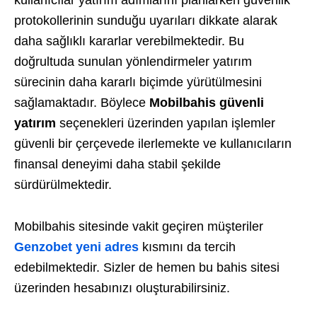
kullanıcılar yatırım adımlarını planlarken güvenlik
protokollerinin sunduğu uyarıları dikkate alarak
daha sağlıklı kararlar verebilmektedir. Bu
doğrultuda sunulan yönlendirmeler yatırım
sürecinin daha kararlı biçimde yürütülmesini
sağlamaktadır. Böylece
Mobilbahis güvenli
yatırım
seçenekleri üzerinden yapılan işlemler
güvenli bir çerçevede ilerlemekte ve kullanıcıların
finansal deneyimi daha stabil şekilde
sürdürülmektedir.
Mobilbahis sitesinde vakit geçiren müşteriler
Genzobet yeni adres
kısmını da tercih
edebilmektedir. Sizler de hemen bu bahis sitesi
üzerinden hesabınızı oluşturabilirsiniz.