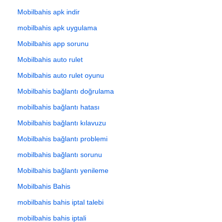
Mobilbahis apk indir
mobilbahis apk uygulama
Mobilbahis app sorunu
Mobilbahis auto rulet
Mobilbahis auto rulet oyunu
Mobilbahis bağlantı doğrulama
mobilbahis bağlantı hatası
Mobilbahis bağlantı kılavuzu
Mobilbahis bağlantı problemi
mobilbahis bağlantı sorunu
Mobilbahis bağlantı yenileme
Mobilbahis Bahis
mobilbahis bahis iptal talebi
mobilbahis bahis iptali