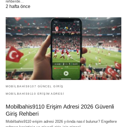
rehberde…
2 hafta önce
MOBILBAHIS9107 GÜNCEL GIRIŞ
MOBILBAHIS9110 ERIŞIM ADRESI
Mobilbahis9110 Erişim Adresi 2026 Güvenli
Giriş Rehberi
Mobilbahis9110 erişim adresi 2026 yılında nasıl bulunur? Engellere