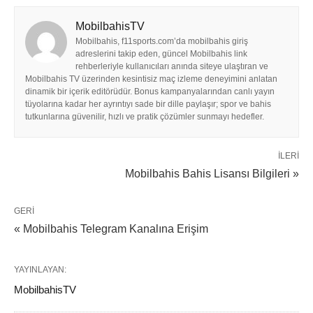
MobilbahisTV
Mobilbahis, f11sports.com’da mobilbahis giriş
adreslerini takip eden, güncel Mobilbahis link
rehberleriyle kullanıcıları anında siteye ulaştıran ve
Mobilbahis TV üzerinden kesintisiz maç izleme deneyimini anlatan
dinamik bir içerik editörüdür. Bonus kampanyalarından canlı yayın
tüyolarına kadar her ayrıntıyı sade bir dille paylaşır; spor ve bahis
tutkunlarına güvenilir, hızlı ve pratik çözümler sunmayı hedefler.
İLERI
Mobilbahis Bahis Lisansı Bilgileri »
GERI
« Mobilbahis Telegram Kanalına Erişim
YAYINLAYAN:
MobilbahisTV