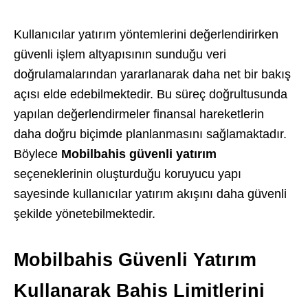
Kullanıcılar yatırım yöntemlerini değerlendirirken
güvenli işlem altyapısının sunduğu veri
doğrulamalarından yararlanarak daha net bir bakış
açısı elde edebilmektedir. Bu süreç doğrultusunda
yapılan değerlendirmeler finansal hareketlerin
daha doğru biçimde planlanmasını sağlamaktadır.
Böylece
Mobilbahis güvenli yatırım
seçeneklerinin oluşturduğu koruyucu yapı
sayesinde kullanıcılar yatırım akışını daha güvenli
şekilde yönetebilmektedir.
Mobilbahis Güvenli Yatırım
Kullanarak Bahis Limitlerini