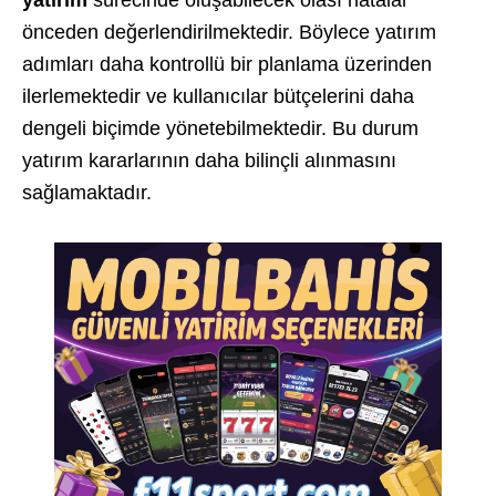
önceden değerlendirilmektedir. Böylece yatırım
adımları daha kontrollü bir planlama üzerinden
ilerlemektedir ve kullanıcılar bütçelerini daha
dengeli biçimde yönetebilmektedir. Bu durum
yatırım kararlarının daha bilinçli alınmasını
sağlamaktadır.