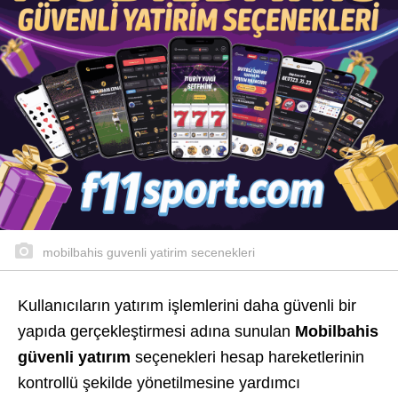
mobilbahis guvenli yatirim secenekleri
Kullanıcıların yatırım işlemlerini daha güvenli bir
yapıda gerçekleştirmesi adına sunulan
Mobilbahis
güvenli yatırım
seçenekleri hesap hareketlerinin
kontrollü şekilde yönetilmesine yardımcı