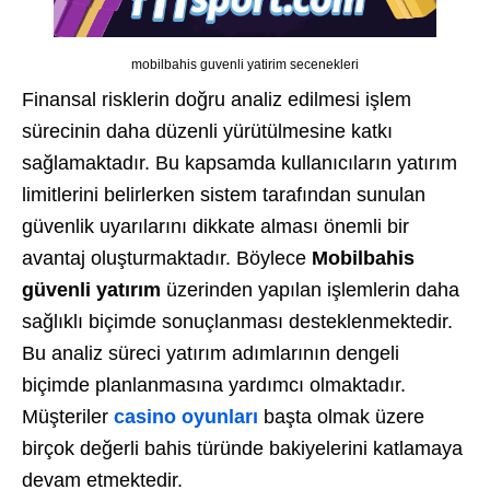
mobilbahis guvenli yatirim secenekleri
Finansal risklerin doğru analiz edilmesi işlem
sürecinin daha düzenli yürütülmesine katkı
sağlamaktadır. Bu kapsamda kullanıcıların yatırım
limitlerini belirlerken sistem tarafından sunulan
güvenlik uyarılarını dikkate alması önemli bir
avantaj oluşturmaktadır. Böylece
Mobilbahis
güvenli yatırım
üzerinden yapılan işlemlerin daha
sağlıklı biçimde sonuçlanması desteklenmektedir.
Bu analiz süreci yatırım adımlarının dengeli
biçimde planlanmasına yardımcı olmaktadır.
Müşteriler
casino oyunları
başta olmak üzere
birçok değerli bahis türünde bakiyelerini katlamaya
devam etmektedir.