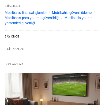
ETIKETLER:
Mobilbahis finansal işlemler
Mobilbahis güvenli ödeme
Mobilbahis para yatırma güvenilirliği
Mobilbahis yatırım
yöntemleri güvenliği
9 AY ÖNCE
İLGILI YAZILAR
SON YAZILAR