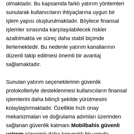
olmaktadır. Bu kapsamda farklı yatırım yöntemleri
sunularak kullanıcıların ihtiyaçlarına uygun bir
işlem yapısı oluşturulmaktadır. Böylece finansal
işlemler sırasında karşılaşılabilecek riskler
azaltılmakta ve süreç daha stabil biçimde
ilerlemektedir. Bu nedenle yatırım kanallarının
düzenli takip edilmesi önemli bir avantaj
sağlamaktadır.
Sunulan yatırım seçeneklerinin güvenlik
protokolleriyle desteklenmesi kullanıcıların finansal
işlemlerini daha bilinçli şekilde yürütmesini
kolaylaştırmaktadır. Özellikle hızlı onay
mekanizmaları ve doğrulama adımları üzerinden
sağlanan güvenlik katmanı
Mobilbahis güvenli
yatırım
sürecinin daha korunaklı bir yapıda