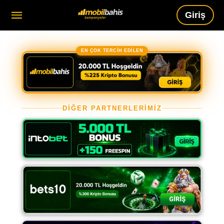
Giriş
EN ÇOK TERCİH EDİLEN
DİĞER PARTNERLERİMİZ