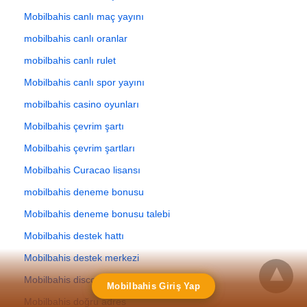
Mobilbahis canlı maç yayını
mobilbahis canlı oranlar
mobilbahis canlı rulet
Mobilbahis canlı spor yayını
mobilbahis casino oyunları
Mobilbahis çevrim şartı
Mobilbahis çevrim şartları
Mobilbahis Curacao lisansı
mobilbahis deneme bonusu
Mobilbahis deneme bonusu talebi
Mobilbahis destek hattı
Mobilbahis destek merkezi
Mobilbahis discount bonusu
Mobilbahis Giriş Yap
Mobilbahis doğru adres