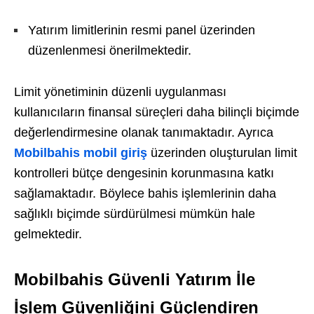
Yatırım limitlerinin resmi panel üzerinden
düzenlenmesi önerilmektedir.
Limit yönetiminin düzenli uygulanması
kullanıcıların finansal süreçleri daha bilinçli biçimde
değerlendirmesine olanak tanımaktadır. Ayrıca
Mobilbahis mobil giriş
üzerinden oluşturulan limit
kontrolleri bütçe dengesinin korunmasına katkı
sağlamaktadır. Böylece bahis işlemlerinin daha
sağlıklı biçimde sürdürülmesi mümkün hale
gelmektedir.
Mobilbahis Güvenli Yatırım İle
İşlem Güvenliğini Güçlendiren