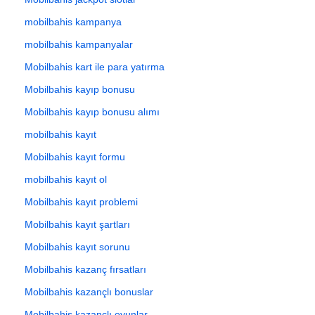
mobilbahis kampanya
mobilbahis kampanyalar
Mobilbahis kart ile para yatırma
Mobilbahis kayıp bonusu
Mobilbahis kayıp bonusu alımı
mobilbahis kayıt
Mobilbahis kayıt formu
mobilbahis kayıt ol
Mobilbahis kayıt problemi
Mobilbahis kayıt şartları
Mobilbahis kayıt sorunu
Mobilbahis kazanç fırsatları
Mobilbahis kazançlı bonuslar
Mobilbahis kazançlı oyunlar