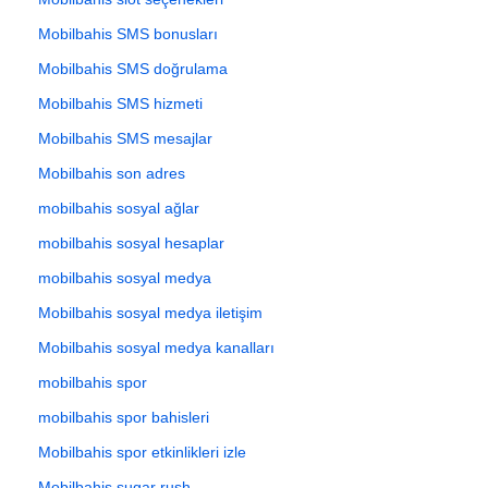
Mobilbahis SMS bonusları
Mobilbahis SMS doğrulama
Mobilbahis SMS hizmeti
Mobilbahis SMS mesajlar
Mobilbahis son adres
mobilbahis sosyal ağlar
mobilbahis sosyal hesaplar
mobilbahis sosyal medya
Mobilbahis sosyal medya iletişim
Mobilbahis sosyal medya kanalları
mobilbahis spor
mobilbahis spor bahisleri
Mobilbahis spor etkinlikleri izle
Mobilbahis sugar rush