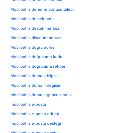
Mobilbahis deneme bonusu talebi
Mobilbahis destek hattı
Mobilbahis destek merkezi
Mobilbahis discount bonusu
Mobilbahis doğru adres
Mobilbahis doğrulama kodu
Mobilbahis doğrulama rehberi
Mobilbahis domain bilgisi
Mobilbahis domain değişimi
Mobilbahis domain güncellemesi
mobilbahis e-posta
Mobilbahis e-posta adresi
mobilbahis e-posta desteği
Mobilbahis e-posta destek