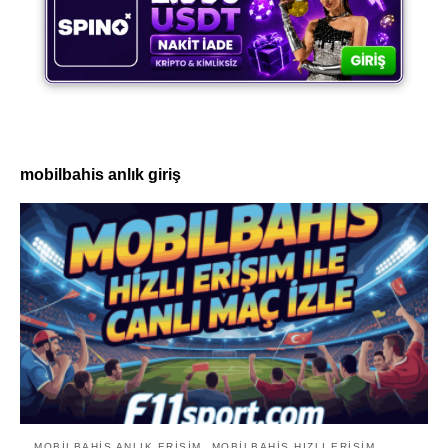
mobilbahis anlık giriş
MOBILBAHIS ANLIK ERIŞIM
MOBILBAHIS HIZLI ERIŞIM