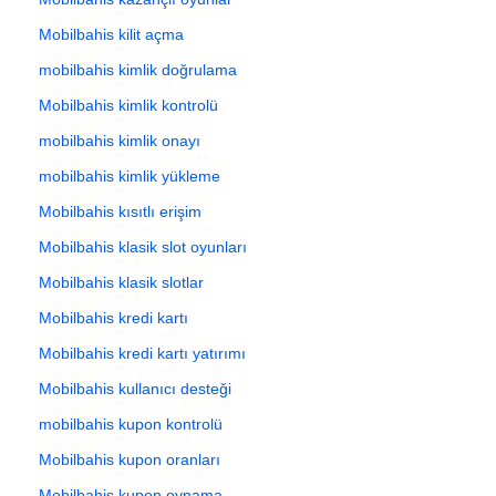
Mobilbahis kilit açma
mobilbahis kimlik doğrulama
Mobilbahis kimlik kontrolü
mobilbahis kimlik onayı
mobilbahis kimlik yükleme
Mobilbahis kısıtlı erişim
Mobilbahis klasik slot oyunları
Mobilbahis klasik slotlar
Mobilbahis kredi kartı
Mobilbahis kredi kartı yatırımı
Mobilbahis kullanıcı desteği
mobilbahis kupon kontrolü
Mobilbahis kupon oranları
Mobilbahis kupon oynama