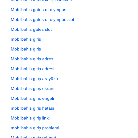
Mobilbahis gates of olympus
Mobilbahis gates of olympus slot
Mobilbahis gates slot
mobilbahis giriş
Mobilbahis giris
Mobilbahis giris adres
Mobilbahis giriş adresi
Mobilbahis giriş arayüzü
Mobilbahis giriş ekranı
Mobilbahis giriş engeli
mobilbahis giriş hatası
Mobilbahis giriş linki
mobilbahis giriş problemi
Mobilbahis giriş rehberi