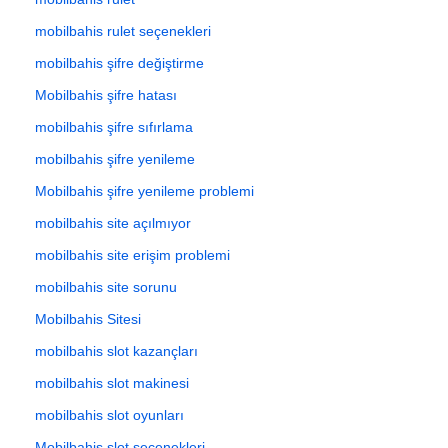
mobilbahis rulet seçenekleri
mobilbahis şifre değiştirme
Mobilbahis şifre hatası
mobilbahis şifre sıfırlama
mobilbahis şifre yenileme
Mobilbahis şifre yenileme problemi
mobilbahis site açılmıyor
mobilbahis site erişim problemi
mobilbahis site sorunu
Mobilbahis Sitesi
mobilbahis slot kazançları
mobilbahis slot makinesi
mobilbahis slot oyunları
Mobilbahis slot seçenekleri