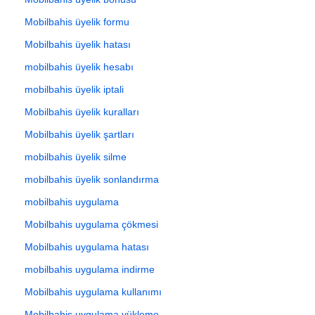
Mobilbahis üyelik formu
Mobilbahis üyelik hatası
mobilbahis üyelik hesabı
mobilbahis üyelik iptali
Mobilbahis üyelik kuralları
Mobilbahis üyelik şartları
mobilbahis üyelik silme
mobilbahis üyelik sonlandırma
mobilbahis uygulama
Mobilbahis uygulama çökmesi
Mobilbahis uygulama hatası
mobilbahis uygulama indirme
Mobilbahis uygulama kullanımı
Mobilbahis uygulama yükleme