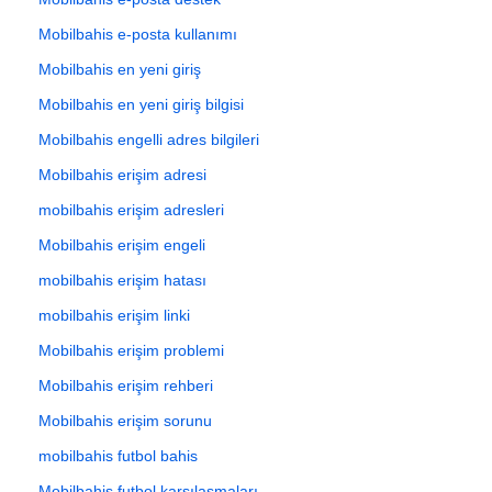
Mobilbahis e-posta kullanımı
Mobilbahis en yeni giriş
Mobilbahis en yeni giriş bilgisi
Mobilbahis engelli adres bilgileri
Mobilbahis erişim adresi
mobilbahis erişim adresleri
Mobilbahis erişim engeli
mobilbahis erişim hatası
mobilbahis erişim linki
Mobilbahis erişim problemi
Mobilbahis erişim rehberi
Mobilbahis erişim sorunu
mobilbahis futbol bahis
Mobilbahis futbol karşılaşmaları