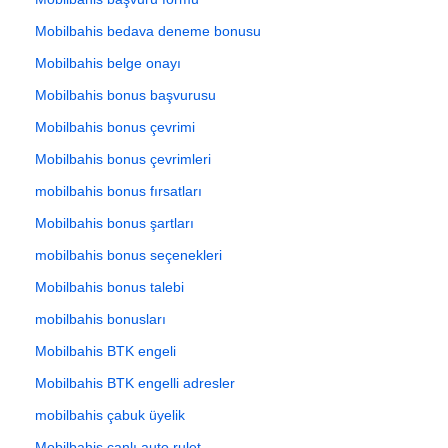
Mobilbahis bedava deneme bonusu
Mobilbahis belge onayı
Mobilbahis bonus başvurusu
Mobilbahis bonus çevrimi
Mobilbahis bonus çevrimleri
mobilbahis bonus fırsatları
Mobilbahis bonus şartları
mobilbahis bonus seçenekleri
Mobilbahis bonus talebi
mobilbahis bonusları
Mobilbahis BTK engeli
Mobilbahis BTK engelli adresler
mobilbahis çabuk üyelik
Mobilbahis canlı auto rulet