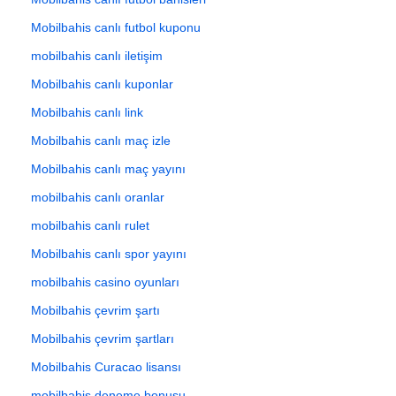
Mobilbahis canlı futbol kuponu
mobilbahis canlı iletişim
Mobilbahis canlı kuponlar
Mobilbahis canlı link
Mobilbahis canlı maç izle
Mobilbahis canlı maç yayını
mobilbahis canlı oranlar
mobilbahis canlı rulet
Mobilbahis canlı spor yayını
mobilbahis casino oyunları
Mobilbahis çevrim şartı
Mobilbahis çevrim şartları
Mobilbahis Curacao lisansı
mobilbahis deneme bonusu