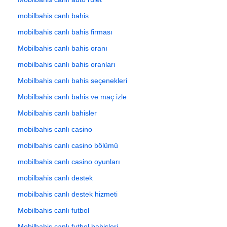
mobilbahis canlı bahis
mobilbahis canlı bahis firması
Mobilbahis canlı bahis oranı
mobilbahis canlı bahis oranları
Mobilbahis canlı bahis seçenekleri
Mobilbahis canlı bahis ve maç izle
Mobilbahis canlı bahisler
mobilbahis canlı casino
mobilbahis canlı casino bölümü
mobilbahis canlı casino oyunları
mobilbahis canlı destek
mobilbahis canlı destek hizmeti
Mobilbahis canlı futbol
Mobilbahis canlı futbol bahisleri