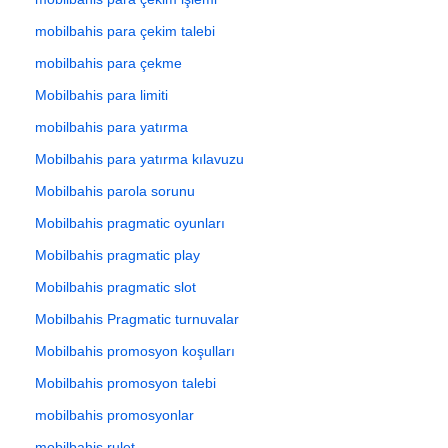
mobilbahis para çekim talebi
mobilbahis para çekme
Mobilbahis para limiti
mobilbahis para yatırma
Mobilbahis para yatırma kılavuzu
Mobilbahis parola sorunu
Mobilbahis pragmatic oyunları
Mobilbahis pragmatic play
Mobilbahis pragmatic slot
Mobilbahis Pragmatic turnuvalar
Mobilbahis promosyon koşulları
Mobilbahis promosyon talebi
mobilbahis promosyonlar
mobilbahis rulet