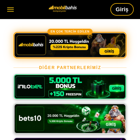
Giriş
EN ÇOK TERCİH EDİLEN
DİĞER PARTNERLERİMİZ