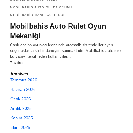
MOBILBAHIS AUTO RULET OYUNU
MOBILBAHIS CANLI AUTO RULET
Mobilbahis Auto Rulet Oyun
Mekaniği
Canlı casino oyunları içerisinde otomatik sistemle ilerleyen
seçenekler farklı bir deneyim sunmaktadır. Mobilbahis auto rulet
bu yapıyı tercih eden kullanıcılar…
7 ay önce
Archives
Temmuz 2026
Haziran 2026
Ocak 2026
Aralık 2025
Kasım 2025
Ekim 2025