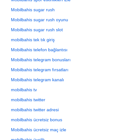
Mobilbahis sugar rush
Mobilbahis sugar rush oyunu
Mobilbahis sugar rush slot
mobilbahis tek tık giriş
Mobilbahis telefon bağlantısı
Mobilbahis telegram bonusları
Mobilbahis telegram fırsatları
Mobilbahis telegram kanalı
mobilbahis tv
mobilbahis twitter
mobilbahis twitter adresi
mobilbahis ücretsiz bonus
Mobilbahis ücretsiz maç izle
mobilbahis üyelik