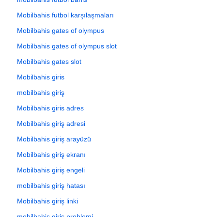
Mobilbahis futbol karşılaşmaları
Mobilbahis gates of olympus
Mobilbahis gates of olympus slot
Mobilbahis gates slot
Mobilbahis giris
mobilbahis giriş
Mobilbahis giris adres
Mobilbahis giriş adresi
Mobilbahis giriş arayüzü
Mobilbahis giriş ekranı
Mobilbahis giriş engeli
mobilbahis giriş hatası
Mobilbahis giriş linki
mobilbahis giriş problemi