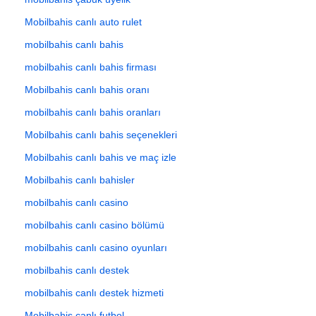
Mobilbahis canlı auto rulet
mobilbahis canlı bahis
mobilbahis canlı bahis firması
Mobilbahis canlı bahis oranı
mobilbahis canlı bahis oranları
Mobilbahis canlı bahis seçenekleri
Mobilbahis canlı bahis ve maç izle
Mobilbahis canlı bahisler
mobilbahis canlı casino
mobilbahis canlı casino bölümü
mobilbahis canlı casino oyunları
mobilbahis canlı destek
mobilbahis canlı destek hizmeti
Mobilbahis canlı futbol