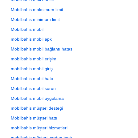
Mobilbahis maksimum limit
Mobilbahis minimum limit
Mobilbahis mobil
mobilbahis mobil apk
Mobilbahis mobil bağlantı hatası
mobilbahis mobil erişim
mobilbahis mobil giriş
Mobilbahis mobil hata
Mobilbahis mobil sorun
Mobilbahis mobil uygulama
mobilbahis müşteri desteği
Mobilbahis müşteri hattı
mobilbahis müşteri hizmetleri
mobilbahis müşteri yardım hattı