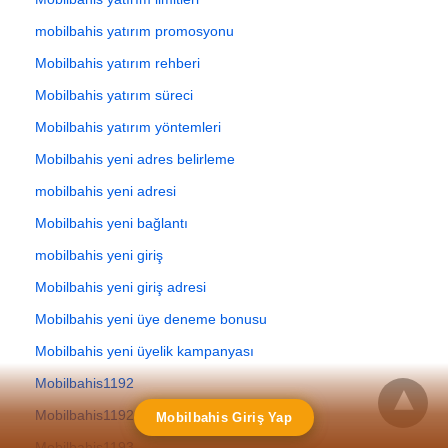
mobilbahis yatırım promosyonu
Mobilbahis yatırım rehberi
Mobilbahis yatırım süreci
Mobilbahis yatırım yöntemleri
Mobilbahis yeni adres belirleme
mobilbahis yeni adresi
Mobilbahis yeni bağlantı
mobilbahis yeni giriş
Mobilbahis yeni giriş adresi
Mobilbahis yeni üye deneme bonusu
Mobilbahis yeni üyelik kampanyası
Mobilbahis1192
Mobilbahis1192.com
Mobilbahis Giriş Yap
Mobilbahis1193