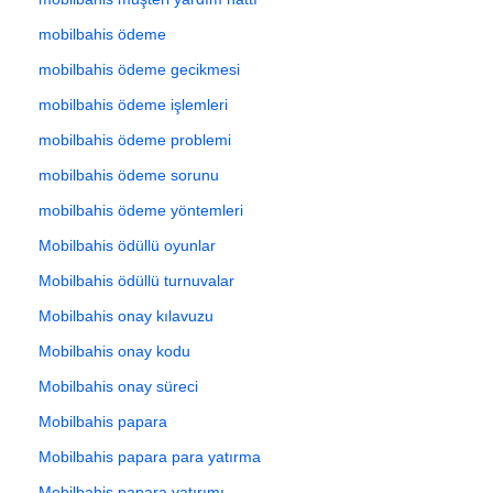
mobilbahis ödeme
mobilbahis ödeme gecikmesi
mobilbahis ödeme işlemleri
mobilbahis ödeme problemi
mobilbahis ödeme sorunu
mobilbahis ödeme yöntemleri
Mobilbahis ödüllü oyunlar
Mobilbahis ödüllü turnuvalar
Mobilbahis onay kılavuzu
Mobilbahis onay kodu
Mobilbahis onay süreci
Mobilbahis papara
Mobilbahis papara para yatırma
Mobilbahis papara yatırımı