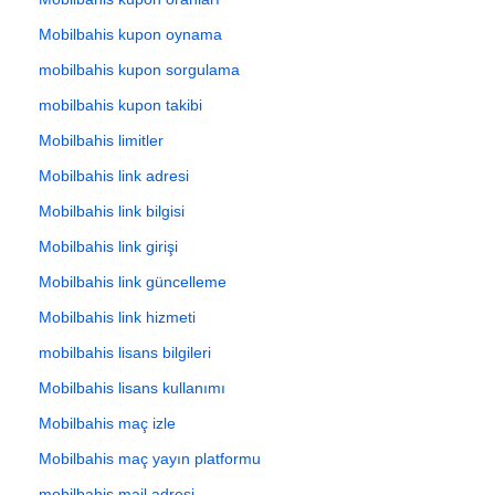
Mobilbahis kupon oynama
mobilbahis kupon sorgulama
mobilbahis kupon takibi
Mobilbahis limitler
Mobilbahis link adresi
Mobilbahis link bilgisi
Mobilbahis link girişi
Mobilbahis link güncelleme
Mobilbahis link hizmeti
mobilbahis lisans bilgileri
Mobilbahis lisans kullanımı
Mobilbahis maç izle
Mobilbahis maç yayın platformu
mobilbahis mail adresi