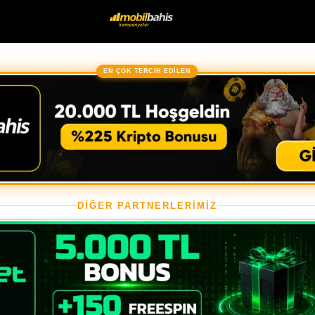
EN ÇOK TERCİH EDİLEN
DİĞER PARTNERLERİMİZ