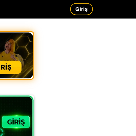
Giriş