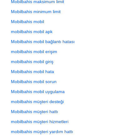
Mobilbahis maksimum limit
Mobilbahis minimum limit
Mobilbahis mobil
mobilbahis mobil apk
Mobilbahis mobil bağlantı hatası
mobilbahis mobil erişim
mobilbahis mobil giriş
Mobilbahis mobil hata
Mobilbahis mobil sorun
Mobilbahis mobil uygulama
mobilbahis müşteri desteği
Mobilbahis müşteri hattı
mobilbahis müşteri hizmetleri
mobilbahis müşteri yardım hattı