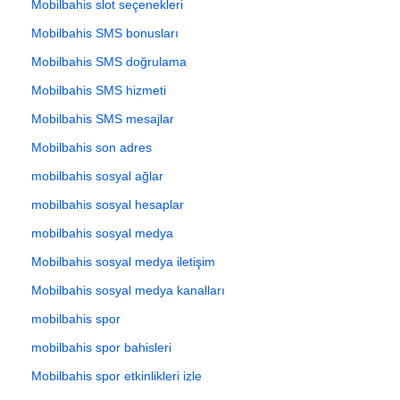
Mobilbahis slot seçenekleri
Mobilbahis SMS bonusları
Mobilbahis SMS doğrulama
Mobilbahis SMS hizmeti
Mobilbahis SMS mesajlar
Mobilbahis son adres
mobilbahis sosyal ağlar
mobilbahis sosyal hesaplar
mobilbahis sosyal medya
Mobilbahis sosyal medya iletişim
Mobilbahis sosyal medya kanalları
mobilbahis spor
mobilbahis spor bahisleri
Mobilbahis spor etkinlikleri izle