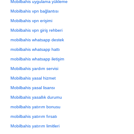
Mobilbahis uygulama yükleme
Mobilbahis vpn bağlantısı
Mobilbahis vpn erişimi
Mobilbahis vpn giriş rehberi
mobilbahis whatsapp destek
mobilbahis whatsapp hattı
mobilbahis whatsapp iletişim
Mobilbahis yardım servisi
Mobilbahis yasal hizmet
Mobilbahis yasal lisansı
Mobilbahis yasallık durumu
mobilbahis yatırım bonusu
mobilbahis yatırım fırsatı
Mobilbahis yatırım limitleri