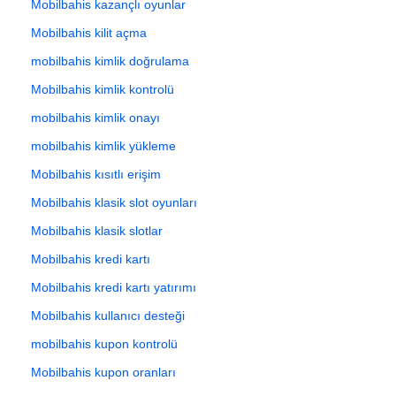
Mobilbahis kazançlı oyunlar
Mobilbahis kilit açma
mobilbahis kimlik doğrulama
Mobilbahis kimlik kontrolü
mobilbahis kimlik onayı
mobilbahis kimlik yükleme
Mobilbahis kısıtlı erişim
Mobilbahis klasik slot oyunları
Mobilbahis klasik slotlar
Mobilbahis kredi kartı
Mobilbahis kredi kartı yatırımı
Mobilbahis kullanıcı desteği
mobilbahis kupon kontrolü
Mobilbahis kupon oranları