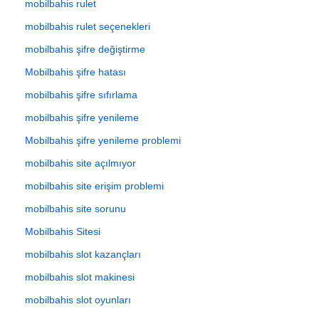
mobilbahis rulet
mobilbahis rulet seçenekleri
mobilbahis şifre değiştirme
Mobilbahis şifre hatası
mobilbahis şifre sıfırlama
mobilbahis şifre yenileme
Mobilbahis şifre yenileme problemi
mobilbahis site açılmıyor
mobilbahis site erişim problemi
mobilbahis site sorunu
Mobilbahis Sitesi
mobilbahis slot kazançları
mobilbahis slot makinesi
mobilbahis slot oyunları