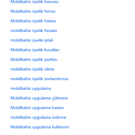
Mobilbahis üyelik bonusu
Mobilbahis üyelik formu
Mobilbahis üyelik hatası
mobilbahis üyelik hesabı
mobilbahis üyelik iptali
Mobilbahis üyelik kuralları
Mobilbahis üyelik şartları
mobilbahis üyelik silme
mobilbahis üyelik sonlandırma
mobilbahis uygulama
Mobilbahis uygulama çökmesi
Mobilbahis uygulama hatası
mobilbahis uygulama indirme
Mobilbahis uygulama kullanımı