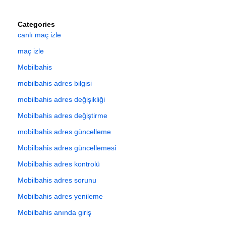
Categories
canlı maç izle
maç izle
Mobilbahis
mobilbahis adres bilgisi
mobilbahis adres değişikliği
Mobilbahis adres değiştirme
mobilbahis adres güncelleme
Mobilbahis adres güncellemesi
Mobilbahis adres kontrolü
Mobilbahis adres sorunu
Mobilbahis adres yenileme
Mobilbahis anında giriş