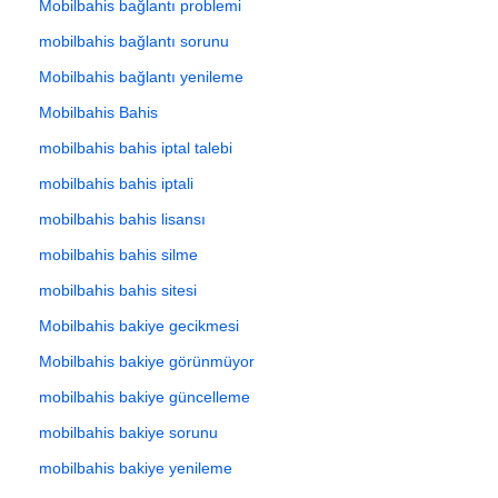
Mobilbahis bağlantı problemi
mobilbahis bağlantı sorunu
Mobilbahis bağlantı yenileme
Mobilbahis Bahis
mobilbahis bahis iptal talebi
mobilbahis bahis iptali
mobilbahis bahis lisansı
mobilbahis bahis silme
mobilbahis bahis sitesi
Mobilbahis bakiye gecikmesi
Mobilbahis bakiye görünmüyor
mobilbahis bakiye güncelleme
mobilbahis bakiye sorunu
mobilbahis bakiye yenileme