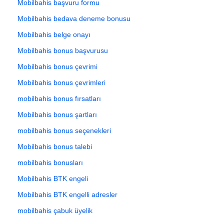
Mobilbahis başvuru formu
Mobilbahis bedava deneme bonusu
Mobilbahis belge onayı
Mobilbahis bonus başvurusu
Mobilbahis bonus çevrimi
Mobilbahis bonus çevrimleri
mobilbahis bonus fırsatları
Mobilbahis bonus şartları
mobilbahis bonus seçenekleri
Mobilbahis bonus talebi
mobilbahis bonusları
Mobilbahis BTK engeli
Mobilbahis BTK engelli adresler
mobilbahis çabuk üyelik