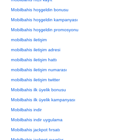
Mobilbahis hoşgeldin bonusu
Mobilbahis hoşgeldin kampanyası
Mobilbahis hoşgeldin promosyonu
mobilbahis iletişim
mobilbahis iletişim adresi
mobilbahis iletişim hattı
mobilbahis iletişim numarası
mobilbahis iletişim twitter
Mobilbahis ilk üyelik bonusu
Mobilbahis ilk üyelik kampanyası
Mobilbahis indir
Mobilbahis indir uygulama
Mobilbahis jackpot fırsatı
Mobilbahis jackpot oyunlar