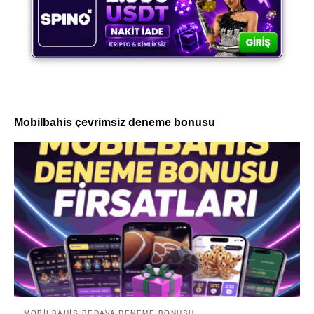
Mobilbahis çevrimsiz deneme bonusu
MOBILBAHIS BEDAVA DENEME BONUSU