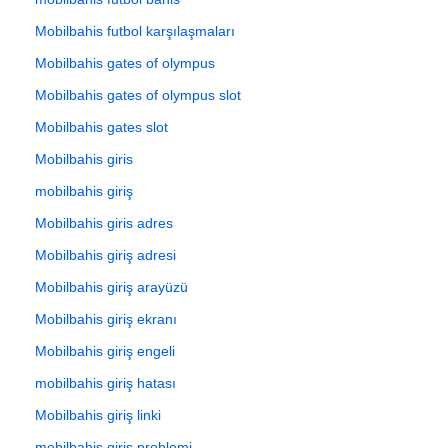
Mobilbahis futbol karşılaşmaları
Mobilbahis gates of olympus
Mobilbahis gates of olympus slot
Mobilbahis gates slot
Mobilbahis giris
mobilbahis giriş
Mobilbahis giris adres
Mobilbahis giriş adresi
Mobilbahis giriş arayüzü
Mobilbahis giriş ekranı
Mobilbahis giriş engeli
mobilbahis giriş hatası
Mobilbahis giriş linki
mobilbahis giriş problemi