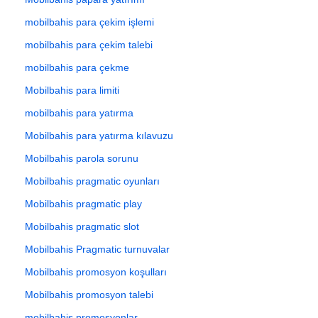
mobilbahis para çekim işlemi
mobilbahis para çekim talebi
mobilbahis para çekme
Mobilbahis para limiti
mobilbahis para yatırma
Mobilbahis para yatırma kılavuzu
Mobilbahis parola sorunu
Mobilbahis pragmatic oyunları
Mobilbahis pragmatic play
Mobilbahis pragmatic slot
Mobilbahis Pragmatic turnuvalar
Mobilbahis promosyon koşulları
Mobilbahis promosyon talebi
mobilbahis promosyonlar