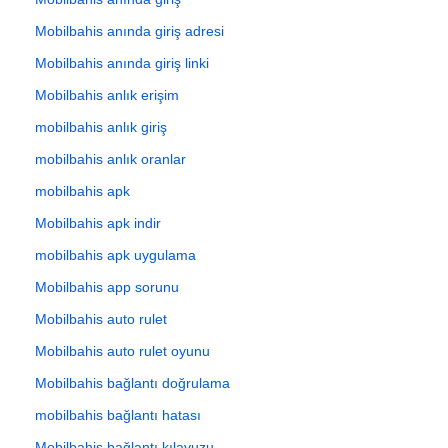
Mobilbahis anında giriş adresi
Mobilbahis anında giriş linki
Mobilbahis anlık erişim
mobilbahis anlık giriş
mobilbahis anlık oranlar
mobilbahis apk
Mobilbahis apk indir
mobilbahis apk uygulama
Mobilbahis app sorunu
Mobilbahis auto rulet
Mobilbahis auto rulet oyunu
Mobilbahis bağlantı doğrulama
mobilbahis bağlantı hatası
Mobilbahis bağlantı kılavuzu