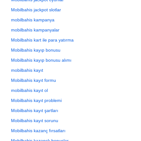
Mobilbahis jackpot slotlar
mobilbahis kampanya
mobilbahis kampanyalar
Mobilbahis kart ile para yatırma
Mobilbahis kayıp bonusu
Mobilbahis kayıp bonusu alımı
mobilbahis kayıt
Mobilbahis kayıt formu
mobilbahis kayıt ol
Mobilbahis kayıt problemi
Mobilbahis kayıt şartları
Mobilbahis kayıt sorunu
Mobilbahis kazanç fırsatları
Mobilbahis kazançlı bonuslar