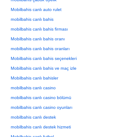
Mobilbahis canlı auto rulet
mobilbahis canlı bahis
mobilbahis canlı bahis firması
Mobilbahis canlı bahis oranı
mobilbahis canlı bahis oranları
Mobilbahis canlı bahis seçenekleri
Mobilbahis canlı bahis ve maç izle
Mobilbahis canlı bahisler
mobilbahis canlı casino
mobilbahis canlı casino bölümü
mobilbahis canlı casino oyunları
mobilbahis canlı destek
mobilbahis canlı destek hizmeti
Mobilbahis canlı futbol