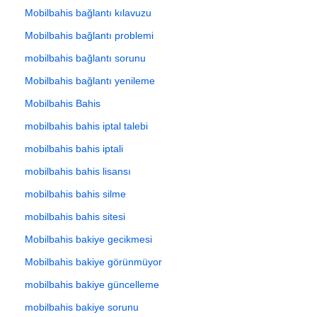
Mobilbahis bağlantı kılavuzu
Mobilbahis bağlantı problemi
mobilbahis bağlantı sorunu
Mobilbahis bağlantı yenileme
Mobilbahis Bahis
mobilbahis bahis iptal talebi
mobilbahis bahis iptali
mobilbahis bahis lisansı
mobilbahis bahis silme
mobilbahis bahis sitesi
Mobilbahis bakiye gecikmesi
Mobilbahis bakiye görünmüyor
mobilbahis bakiye güncelleme
mobilbahis bakiye sorunu