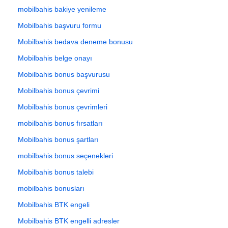
mobilbahis bakiye yenileme
Mobilbahis başvuru formu
Mobilbahis bedava deneme bonusu
Mobilbahis belge onayı
Mobilbahis bonus başvurusu
Mobilbahis bonus çevrimi
Mobilbahis bonus çevrimleri
mobilbahis bonus fırsatları
Mobilbahis bonus şartları
mobilbahis bonus seçenekleri
Mobilbahis bonus talebi
mobilbahis bonusları
Mobilbahis BTK engeli
Mobilbahis BTK engelli adresler