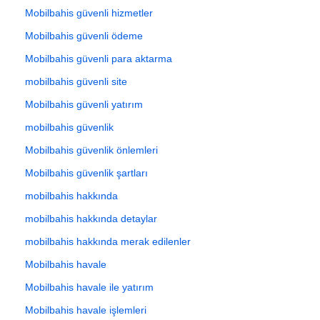
Mobilbahis güvenli hizmetler
Mobilbahis güvenli ödeme
Mobilbahis güvenli para aktarma
mobilbahis güvenli site
Mobilbahis güvenli yatırım
mobilbahis güvenlik
Mobilbahis güvenlik önlemleri
Mobilbahis güvenlik şartları
mobilbahis hakkında
mobilbahis hakkında detaylar
mobilbahis hakkında merak edilenler
Mobilbahis havale
Mobilbahis havale ile yatırım
Mobilbahis havale işlemleri