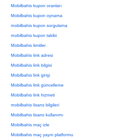
Mobilbahis kupon oranları
Mobilbahis kupon oynama
mobilbahis kupon sorgulama
mobilbahis kupon takibi
Mobilbahis limitler
Mobilbahis link adresi
Mobilbahis link bilgisi
Mobilbahis link girişi
Mobilbahis link güncelleme
Mobilbahis link hizmeti
mobilbahis lisans bilgileri
Mobilbahis lisans kullanımı
Mobilbahis maç izle
Mobilbahis maç yayın platformu