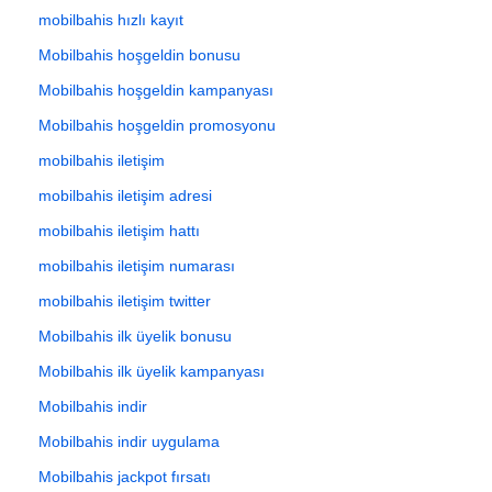
mobilbahis hızlı kayıt
Mobilbahis hoşgeldin bonusu
Mobilbahis hoşgeldin kampanyası
Mobilbahis hoşgeldin promosyonu
mobilbahis iletişim
mobilbahis iletişim adresi
mobilbahis iletişim hattı
mobilbahis iletişim numarası
mobilbahis iletişim twitter
Mobilbahis ilk üyelik bonusu
Mobilbahis ilk üyelik kampanyası
Mobilbahis indir
Mobilbahis indir uygulama
Mobilbahis jackpot fırsatı