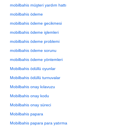
mobilbahis müşteri yardım hattı
mobilbahis ödeme
mobilbahis ödeme gecikmesi
mobilbahis ödeme işlemleri
mobilbahis ödeme problemi
mobilbahis ödeme sorunu
mobilbahis ödeme yöntemleri
Mobilbahis ödüllü oyunlar
Mobilbahis ödüllü turnuvalar
Mobilbahis onay kılavuzu
Mobilbahis onay kodu
Mobilbahis onay süreci
Mobilbahis papara
Mobilbahis papara para yatırma