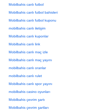
Mobilbahis canlı futbol
Mobilbahis canlı futbol bahisleri
Mobilbahis canlı futbol kuponu
mobilbahis canlı iletişim
Mobilbahis canlı kuponlar
Mobilbahis canlı link
Mobilbahis canlı maç izle
Mobilbahis canlı maç yayını
mobilbahis canlı oranlar
mobilbahis canlı rulet
Mobilbahis canlı spor yayını
mobilbahis casino oyunları
Mobilbahis çevrim şartı
Mobilbahis çevrim şartları