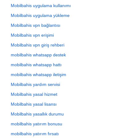
Mobilbahis uygulama kullanımı
Mobilbahis uygulama yükleme
Mobilbahis vpn bağlantısı
Mobilbahis vpn erişimi
Mobilbahis vpn giriş rehberi
mobilbahis whatsapp destek
mobilbahis whatsapp hattı
mobilbahis whatsapp iletişim
Mobilbahis yardım servisi
Mobilbahis yasal hizmet
Mobilbahis yasal lisansı
Mobilbahis yasallık durumu
mobilbahis yatırım bonusu
mobilbahis yatırım fırsatı