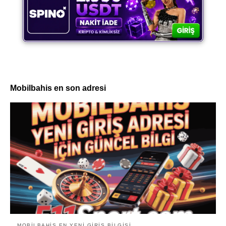
Mobilbahis en son adresi
MOBILBAHIS EN YENI GIRIŞ BILGISI