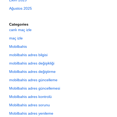
Ekim 2025
Ağustos 2025
Categories
canlı maç izle
maç izle
Mobilbahis
mobilbahis adres bilgisi
mobilbahis adres değişikliği
Mobilbahis adres değiştirme
mobilbahis adres güncelleme
Mobilbahis adres güncellemesi
Mobilbahis adres kontrolü
Mobilbahis adres sorunu
Mobilbahis adres yenileme