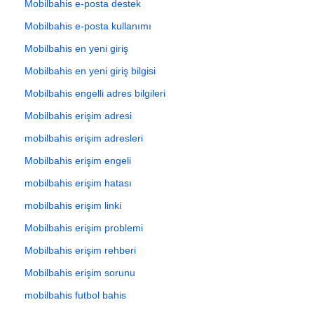
Mobilbahis e-posta destek
Mobilbahis e-posta kullanımı
Mobilbahis en yeni giriş
Mobilbahis en yeni giriş bilgisi
Mobilbahis engelli adres bilgileri
Mobilbahis erişim adresi
mobilbahis erişim adresleri
Mobilbahis erişim engeli
mobilbahis erişim hatası
mobilbahis erişim linki
Mobilbahis erişim problemi
Mobilbahis erişim rehberi
Mobilbahis erişim sorunu
mobilbahis futbol bahis