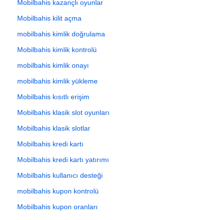
Mobilbahis kazançlı oyunlar
Mobilbahis kilit açma
mobilbahis kimlik doğrulama
Mobilbahis kimlik kontrolü
mobilbahis kimlik onayı
mobilbahis kimlik yükleme
Mobilbahis kısıtlı erişim
Mobilbahis klasik slot oyunları
Mobilbahis klasik slotlar
Mobilbahis kredi kartı
Mobilbahis kredi kartı yatırımı
Mobilbahis kullanıcı desteği
mobilbahis kupon kontrolü
Mobilbahis kupon oranları