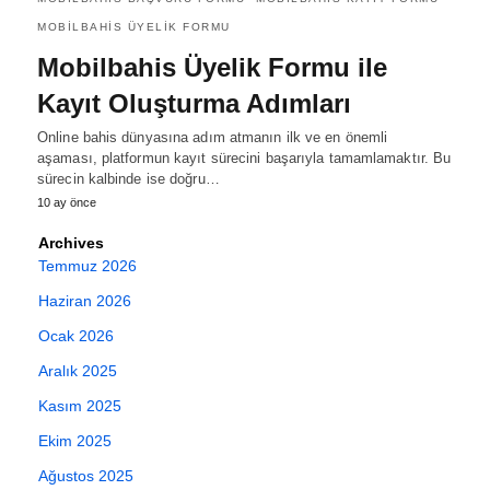
MOBILBAHIS ÜYELIK FORMU
Mobilbahis Üyelik Formu ile
Kayıt Oluşturma Adımları
Online bahis dünyasına adım atmanın ilk ve en önemli
aşaması, platformun kayıt sürecini başarıyla tamamlamaktır. Bu
sürecin kalbinde ise doğru…
10 ay önce
Archives
Temmuz 2026
Haziran 2026
Ocak 2026
Aralık 2025
Kasım 2025
Ekim 2025
Ağustos 2025