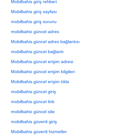
Mobilbahis giriş rehberi
Mobilbahis giriş sayfası
mobilbahis giriş sorunu
mobilbahis güncel adres
Mobilbahis güncel adres bağlantısı
mobilbahis güncel bağlantı
Mobilbahis güncel erişim adresi
Mobilbahis güncel erişim bilgileri
Mobilbahis güncel erişim tıkla
mobilbahis güncel giriş
mobilbahis güncel link
mobilbahis güncel site
mobilbahis güvenli giriş
Mobilbahis güvenli hizmetler