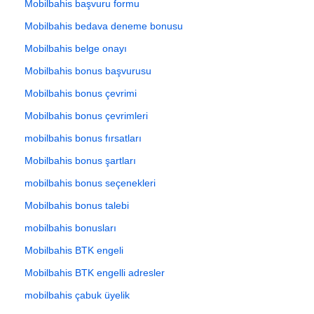
Mobilbahis başvuru formu
Mobilbahis bedava deneme bonusu
Mobilbahis belge onayı
Mobilbahis bonus başvurusu
Mobilbahis bonus çevrimi
Mobilbahis bonus çevrimleri
mobilbahis bonus fırsatları
Mobilbahis bonus şartları
mobilbahis bonus seçenekleri
Mobilbahis bonus talebi
mobilbahis bonusları
Mobilbahis BTK engeli
Mobilbahis BTK engelli adresler
mobilbahis çabuk üyelik