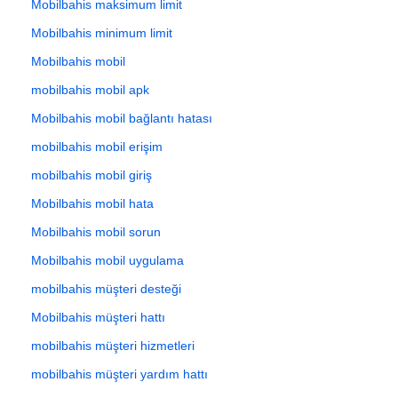
Mobilbahis maksimum limit
Mobilbahis minimum limit
Mobilbahis mobil
mobilbahis mobil apk
Mobilbahis mobil bağlantı hatası
mobilbahis mobil erişim
mobilbahis mobil giriş
Mobilbahis mobil hata
Mobilbahis mobil sorun
Mobilbahis mobil uygulama
mobilbahis müşteri desteği
Mobilbahis müşteri hattı
mobilbahis müşteri hizmetleri
mobilbahis müşteri yardım hattı