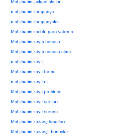
Mobilbahis jackpot slotlar
mobilbahis kampanya
mobilbahis kampanyalar
Mobilbahis kart ile para yatırma
Mobilbahis kayıp bonusu
Mobilbahis kayıp bonusu alımı
mobilbahis kayıt
Mobilbahis kayıt formu
mobilbahis kayıt ol
Mobilbahis kayıt problemi
Mobilbahis kayıt şartları
Mobilbahis kayıt sorunu
Mobilbahis kazanç fırsatları
Mobilbahis kazançlı bonuslar