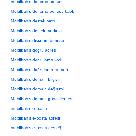
mobilbahis deneme bonusu
Mobilbahis deneme bonusu talebi
Mobilbahis destek hattı
Mobilbahis destek merkezi
Mobilbahis discount bonusu
Mobilbahis doğru adres
Mobilbahis doğrulama kodu
Mobilbahis doğrulama rehberi
Mobilbahis domain bilgisi
Mobilbahis domain değişimi
Mobilbahis domain güncellemesi
mobilbahis e-posta
Mobilbahis e-posta adresi
mobilbahis e-posta desteği