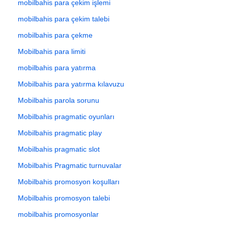
mobilbahis para çekim işlemi
mobilbahis para çekim talebi
mobilbahis para çekme
Mobilbahis para limiti
mobilbahis para yatırma
Mobilbahis para yatırma kılavuzu
Mobilbahis parola sorunu
Mobilbahis pragmatic oyunları
Mobilbahis pragmatic play
Mobilbahis pragmatic slot
Mobilbahis Pragmatic turnuvalar
Mobilbahis promosyon koşulları
Mobilbahis promosyon talebi
mobilbahis promosyonlar