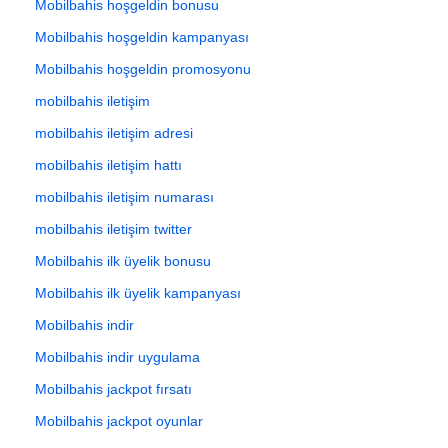
Mobilbahis hoşgeldin bonusu
Mobilbahis hoşgeldin kampanyası
Mobilbahis hoşgeldin promosyonu
mobilbahis iletişim
mobilbahis iletişim adresi
mobilbahis iletişim hattı
mobilbahis iletişim numarası
mobilbahis iletişim twitter
Mobilbahis ilk üyelik bonusu
Mobilbahis ilk üyelik kampanyası
Mobilbahis indir
Mobilbahis indir uygulama
Mobilbahis jackpot fırsatı
Mobilbahis jackpot oyunlar