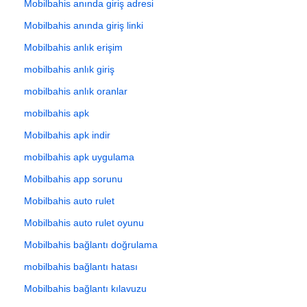
Mobilbahis anında giriş adresi
Mobilbahis anında giriş linki
Mobilbahis anlık erişim
mobilbahis anlık giriş
mobilbahis anlık oranlar
mobilbahis apk
Mobilbahis apk indir
mobilbahis apk uygulama
Mobilbahis app sorunu
Mobilbahis auto rulet
Mobilbahis auto rulet oyunu
Mobilbahis bağlantı doğrulama
mobilbahis bağlantı hatası
Mobilbahis bağlantı kılavuzu