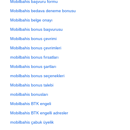
Mobilbahis başvuru formu
Mobilbahis bedava deneme bonusu
Mobilbahis belge onayı
Mobilbahis bonus başvurusu
Mobilbahis bonus çevrimi
Mobilbahis bonus çevrimleri
mobilbahis bonus fırsatları
Mobilbahis bonus şartları
mobilbahis bonus seçenekleri
Mobilbahis bonus talebi
mobilbahis bonusları
Mobilbahis BTK engeli
Mobilbahis BTK engelli adresler
mobilbahis çabuk üyelik