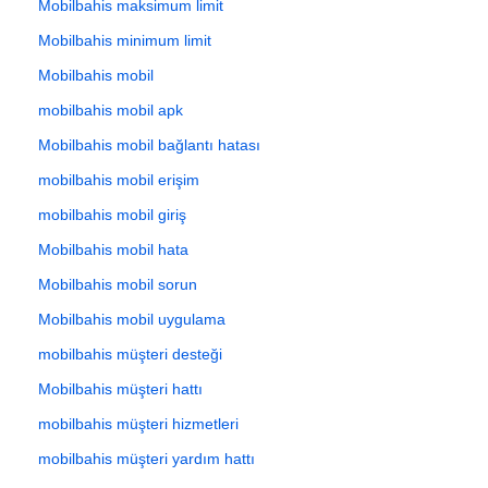
Mobilbahis maksimum limit
Mobilbahis minimum limit
Mobilbahis mobil
mobilbahis mobil apk
Mobilbahis mobil bağlantı hatası
mobilbahis mobil erişim
mobilbahis mobil giriş
Mobilbahis mobil hata
Mobilbahis mobil sorun
Mobilbahis mobil uygulama
mobilbahis müşteri desteği
Mobilbahis müşteri hattı
mobilbahis müşteri hizmetleri
mobilbahis müşteri yardım hattı