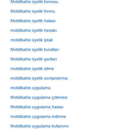
Mobilbahis üyelik bonusu
Mobilbahis üyelik formu
Mobilbahis üyelik hatası
mobilbahis üyelik hesabı
mobilbahis üyelik iptali
Mobilbahis üyelik kuralları
Mobilbahis üyelik şartları
mobilbahis üyelik silme
mobilbahis üyelik sonlandırma
mobilbahis uygulama
Mobilbahis uygulama çökmesi
Mobilbahis uygulama hatası
mobilbahis uygulama indirme
Mobilbahis uygulama kullanımı