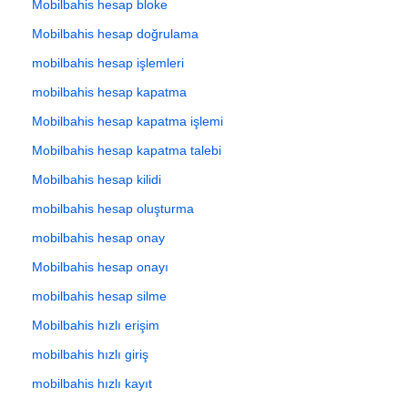
Mobilbahis hesap bloke
Mobilbahis hesap doğrulama
mobilbahis hesap işlemleri
mobilbahis hesap kapatma
Mobilbahis hesap kapatma işlemi
Mobilbahis hesap kapatma talebi
Mobilbahis hesap kilidi
mobilbahis hesap oluşturma
mobilbahis hesap onay
Mobilbahis hesap onayı
mobilbahis hesap silme
Mobilbahis hızlı erişim
mobilbahis hızlı giriş
mobilbahis hızlı kayıt