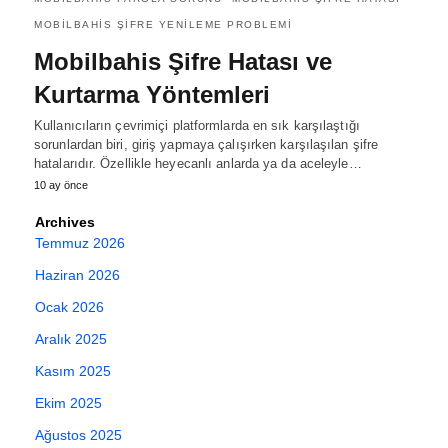
MOBILBAHIS ŞIFRE YENILEME PROBLEMI
Mobilbahis Şifre Hatası ve
Kurtarma Yöntemleri
Kullanıcıların çevrimiçi platformlarda en sık karşılaştığı
sorunlardan biri, giriş yapmaya çalışırken karşılaşılan şifre
hatalarıdır. Özellikle heyecanlı anlarda ya da aceleyle…
10 ay önce
Archives
Temmuz 2026
Haziran 2026
Ocak 2026
Aralık 2025
Kasım 2025
Ekim 2025
Ağustos 2025