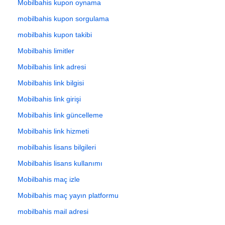
Mobilbahis kupon oynama
mobilbahis kupon sorgulama
mobilbahis kupon takibi
Mobilbahis limitler
Mobilbahis link adresi
Mobilbahis link bilgisi
Mobilbahis link girişi
Mobilbahis link güncelleme
Mobilbahis link hizmeti
mobilbahis lisans bilgileri
Mobilbahis lisans kullanımı
Mobilbahis maç izle
Mobilbahis maç yayın platformu
mobilbahis mail adresi