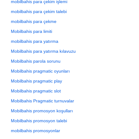
mobilbahis para çekim işlemi
mobilbahis para çekim talebi
mobilbahis para çekme
Mobilbahis para limiti
mobilbahis para yatırma
Mobilbahis para yatırma kılavuzu
Mobilbahis parola sorunu
Mobilbahis pragmatic oyunları
Mobilbahis pragmatic play
Mobilbahis pragmatic slot
Mobilbahis Pragmatic turnuvalar
Mobilbahis promosyon koşulları
Mobilbahis promosyon talebi
mobilbahis promosyonlar