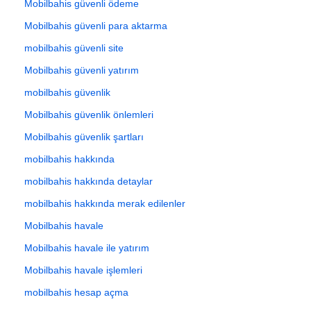
Mobilbahis güvenli ödeme
Mobilbahis güvenli para aktarma
mobilbahis güvenli site
Mobilbahis güvenli yatırım
mobilbahis güvenlik
Mobilbahis güvenlik önlemleri
Mobilbahis güvenlik şartları
mobilbahis hakkında
mobilbahis hakkında detaylar
mobilbahis hakkında merak edilenler
Mobilbahis havale
Mobilbahis havale ile yatırım
Mobilbahis havale işlemleri
mobilbahis hesap açma