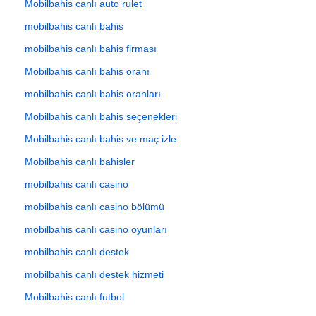
Mobilbahis canlı auto rulet
mobilbahis canlı bahis
mobilbahis canlı bahis firması
Mobilbahis canlı bahis oranı
mobilbahis canlı bahis oranları
Mobilbahis canlı bahis seçenekleri
Mobilbahis canlı bahis ve maç izle
Mobilbahis canlı bahisler
mobilbahis canlı casino
mobilbahis canlı casino bölümü
mobilbahis canlı casino oyunları
mobilbahis canlı destek
mobilbahis canlı destek hizmeti
Mobilbahis canlı futbol