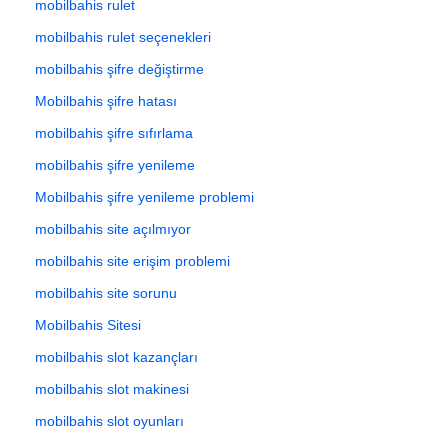
mobilbahis rulet
mobilbahis rulet seçenekleri
mobilbahis şifre değiştirme
Mobilbahis şifre hatası
mobilbahis şifre sıfırlama
mobilbahis şifre yenileme
Mobilbahis şifre yenileme problemi
mobilbahis site açılmıyor
mobilbahis site erişim problemi
mobilbahis site sorunu
Mobilbahis Sitesi
mobilbahis slot kazançları
mobilbahis slot makinesi
mobilbahis slot oyunları