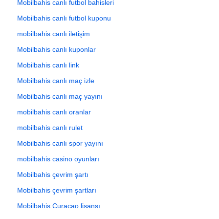
Mobilbahis canlı futbol bahisleri
Mobilbahis canlı futbol kuponu
mobilbahis canlı iletişim
Mobilbahis canlı kuponlar
Mobilbahis canlı link
Mobilbahis canlı maç izle
Mobilbahis canlı maç yayını
mobilbahis canlı oranlar
mobilbahis canlı rulet
Mobilbahis canlı spor yayını
mobilbahis casino oyunları
Mobilbahis çevrim şartı
Mobilbahis çevrim şartları
Mobilbahis Curacao lisansı