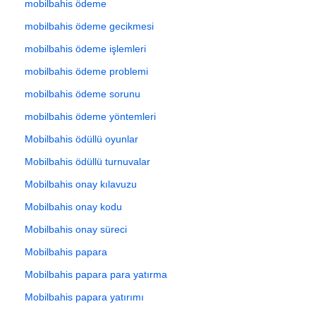
mobilbahis ödeme
mobilbahis ödeme gecikmesi
mobilbahis ödeme işlemleri
mobilbahis ödeme problemi
mobilbahis ödeme sorunu
mobilbahis ödeme yöntemleri
Mobilbahis ödüllü oyunlar
Mobilbahis ödüllü turnuvalar
Mobilbahis onay kılavuzu
Mobilbahis onay kodu
Mobilbahis onay süreci
Mobilbahis papara
Mobilbahis papara para yatırma
Mobilbahis papara yatırımı