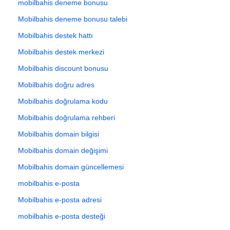
mobilbahis deneme bonusu
Mobilbahis deneme bonusu talebi
Mobilbahis destek hattı
Mobilbahis destek merkezi
Mobilbahis discount bonusu
Mobilbahis doğru adres
Mobilbahis doğrulama kodu
Mobilbahis doğrulama rehberi
Mobilbahis domain bilgisi
Mobilbahis domain değişimi
Mobilbahis domain güncellemesi
mobilbahis e-posta
Mobilbahis e-posta adresi
mobilbahis e-posta desteği