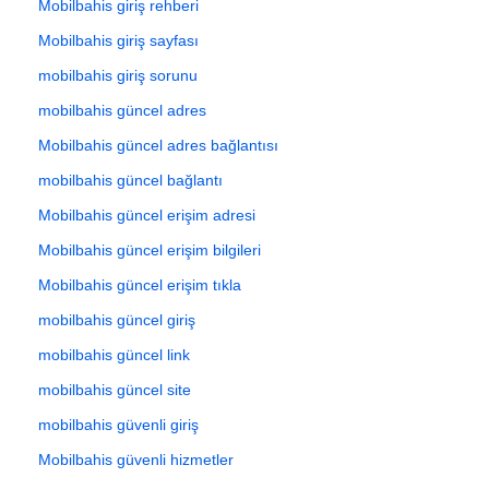
Mobilbahis giriş rehberi
Mobilbahis giriş sayfası
mobilbahis giriş sorunu
mobilbahis güncel adres
Mobilbahis güncel adres bağlantısı
mobilbahis güncel bağlantı
Mobilbahis güncel erişim adresi
Mobilbahis güncel erişim bilgileri
Mobilbahis güncel erişim tıkla
mobilbahis güncel giriş
mobilbahis güncel link
mobilbahis güncel site
mobilbahis güvenli giriş
Mobilbahis güvenli hizmetler