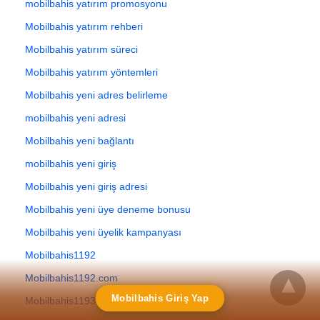
mobilbahis yatırım promosyonu
Mobilbahis yatırım rehberi
Mobilbahis yatırım süreci
Mobilbahis yatırım yöntemleri
Mobilbahis yeni adres belirleme
mobilbahis yeni adresi
Mobilbahis yeni bağlantı
mobilbahis yeni giriş
Mobilbahis yeni giriş adresi
Mobilbahis yeni üye deneme bonusu
Mobilbahis yeni üyelik kampanyası
Mobilbahis1192
Mobilbahis1192.com
Mobilbahis Giriş Yap
Mobilbahis1193