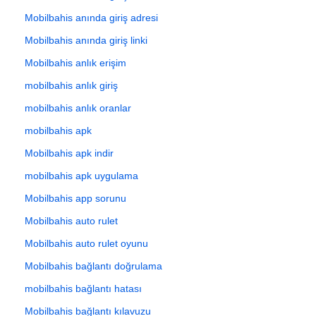
Mobilbahis anında giriş adresi
Mobilbahis anında giriş linki
Mobilbahis anlık erişim
mobilbahis anlık giriş
mobilbahis anlık oranlar
mobilbahis apk
Mobilbahis apk indir
mobilbahis apk uygulama
Mobilbahis app sorunu
Mobilbahis auto rulet
Mobilbahis auto rulet oyunu
Mobilbahis bağlantı doğrulama
mobilbahis bağlantı hatası
Mobilbahis bağlantı kılavuzu