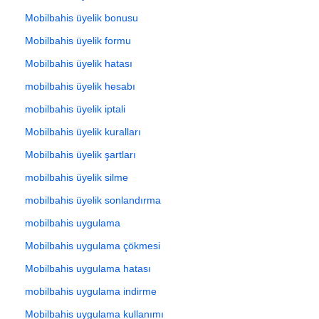
Mobilbahis üyelik bonusu
Mobilbahis üyelik formu
Mobilbahis üyelik hatası
mobilbahis üyelik hesabı
mobilbahis üyelik iptali
Mobilbahis üyelik kuralları
Mobilbahis üyelik şartları
mobilbahis üyelik silme
mobilbahis üyelik sonlandırma
mobilbahis uygulama
Mobilbahis uygulama çökmesi
Mobilbahis uygulama hatası
mobilbahis uygulama indirme
Mobilbahis uygulama kullanımı