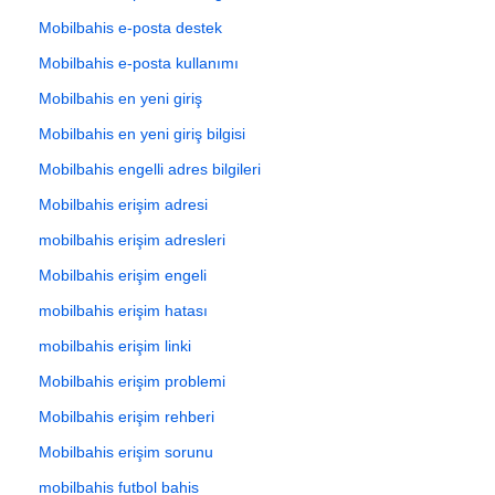
Mobilbahis e-posta destek
Mobilbahis e-posta kullanımı
Mobilbahis en yeni giriş
Mobilbahis en yeni giriş bilgisi
Mobilbahis engelli adres bilgileri
Mobilbahis erişim adresi
mobilbahis erişim adresleri
Mobilbahis erişim engeli
mobilbahis erişim hatası
mobilbahis erişim linki
Mobilbahis erişim problemi
Mobilbahis erişim rehberi
Mobilbahis erişim sorunu
mobilbahis futbol bahis