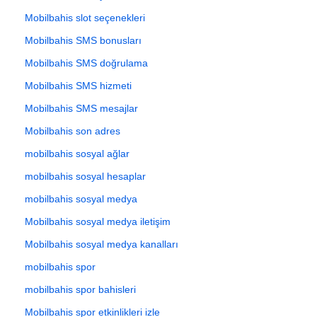
Mobilbahis slot seçenekleri
Mobilbahis SMS bonusları
Mobilbahis SMS doğrulama
Mobilbahis SMS hizmeti
Mobilbahis SMS mesajlar
Mobilbahis son adres
mobilbahis sosyal ağlar
mobilbahis sosyal hesaplar
mobilbahis sosyal medya
Mobilbahis sosyal medya iletişim
Mobilbahis sosyal medya kanalları
mobilbahis spor
mobilbahis spor bahisleri
Mobilbahis spor etkinlikleri izle