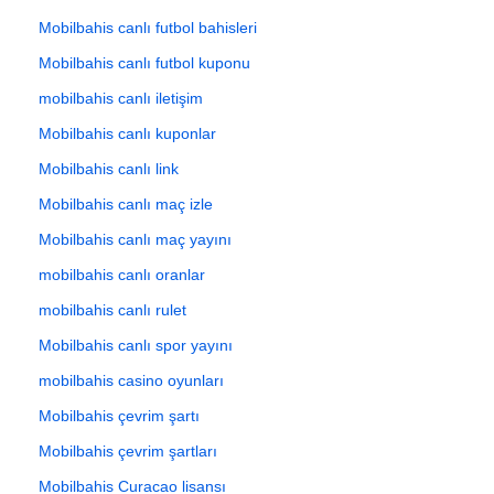
Mobilbahis canlı futbol bahisleri
Mobilbahis canlı futbol kuponu
mobilbahis canlı iletişim
Mobilbahis canlı kuponlar
Mobilbahis canlı link
Mobilbahis canlı maç izle
Mobilbahis canlı maç yayını
mobilbahis canlı oranlar
mobilbahis canlı rulet
Mobilbahis canlı spor yayını
mobilbahis casino oyunları
Mobilbahis çevrim şartı
Mobilbahis çevrim şartları
Mobilbahis Curacao lisansı