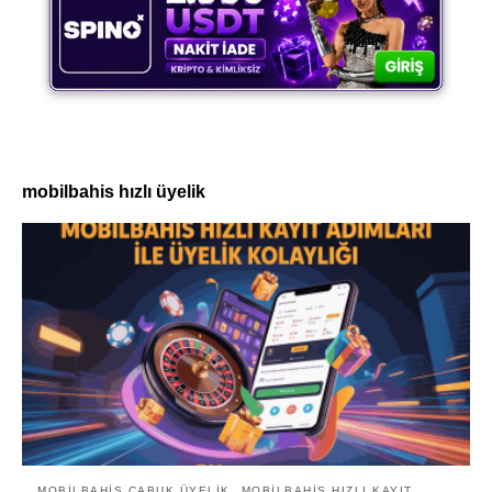
mobilbahis hızlı üyelik
MOBILBAHIS ÇABUK ÜYELIK
MOBILBAHIS HIZLI KAYIT