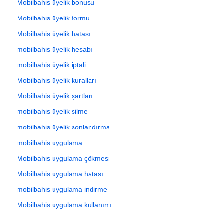
Mobilbahis üyelik bonusu
Mobilbahis üyelik formu
Mobilbahis üyelik hatası
mobilbahis üyelik hesabı
mobilbahis üyelik iptali
Mobilbahis üyelik kuralları
Mobilbahis üyelik şartları
mobilbahis üyelik silme
mobilbahis üyelik sonlandırma
mobilbahis uygulama
Mobilbahis uygulama çökmesi
Mobilbahis uygulama hatası
mobilbahis uygulama indirme
Mobilbahis uygulama kullanımı