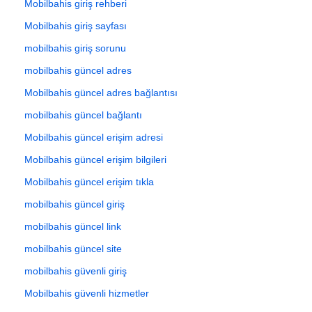
Mobilbahis giriş rehberi
Mobilbahis giriş sayfası
mobilbahis giriş sorunu
mobilbahis güncel adres
Mobilbahis güncel adres bağlantısı
mobilbahis güncel bağlantı
Mobilbahis güncel erişim adresi
Mobilbahis güncel erişim bilgileri
Mobilbahis güncel erişim tıkla
mobilbahis güncel giriş
mobilbahis güncel link
mobilbahis güncel site
mobilbahis güvenli giriş
Mobilbahis güvenli hizmetler