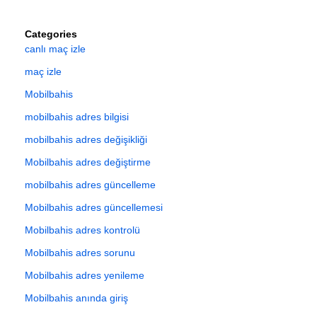
Categories
canlı maç izle
maç izle
Mobilbahis
mobilbahis adres bilgisi
mobilbahis adres değişikliği
Mobilbahis adres değiştirme
mobilbahis adres güncelleme
Mobilbahis adres güncellemesi
Mobilbahis adres kontrolü
Mobilbahis adres sorunu
Mobilbahis adres yenileme
Mobilbahis anında giriş