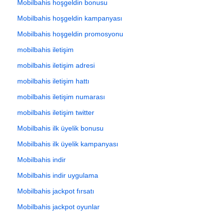
Mobilbahis hoşgeldin bonusu
Mobilbahis hoşgeldin kampanyası
Mobilbahis hoşgeldin promosyonu
mobilbahis iletişim
mobilbahis iletişim adresi
mobilbahis iletişim hattı
mobilbahis iletişim numarası
mobilbahis iletişim twitter
Mobilbahis ilk üyelik bonusu
Mobilbahis ilk üyelik kampanyası
Mobilbahis indir
Mobilbahis indir uygulama
Mobilbahis jackpot fırsatı
Mobilbahis jackpot oyunlar