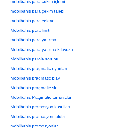
mobilbahis para çekim işlemi
mobilbahis para çekim talebi
mobilbahis para çekme
Mobilbahis para limiti
mobilbahis para yatırma
Mobilbahis para yatırma kılavuzu
Mobilbahis parola sorunu
Mobilbahis pragmatic oyunları
Mobilbahis pragmatic play
Mobilbahis pragmatic slot
Mobilbahis Pragmatic turnuvalar
Mobilbahis promosyon koşulları
Mobilbahis promosyon talebi
mobilbahis promosyonlar