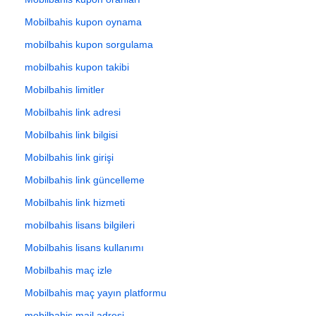
Mobilbahis kupon oynama
mobilbahis kupon sorgulama
mobilbahis kupon takibi
Mobilbahis limitler
Mobilbahis link adresi
Mobilbahis link bilgisi
Mobilbahis link girişi
Mobilbahis link güncelleme
Mobilbahis link hizmeti
mobilbahis lisans bilgileri
Mobilbahis lisans kullanımı
Mobilbahis maç izle
Mobilbahis maç yayın platformu
mobilbahis mail adresi