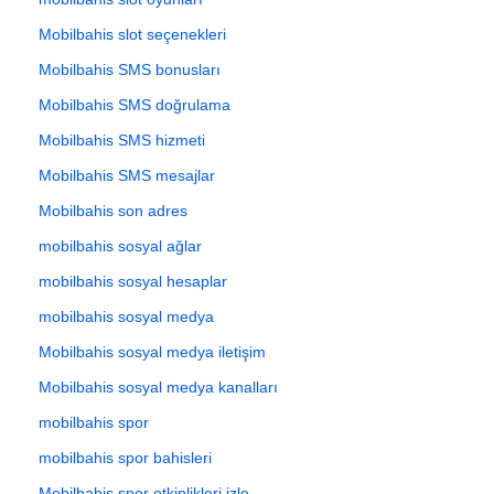
Mobilbahis slot seçenekleri
Mobilbahis SMS bonusları
Mobilbahis SMS doğrulama
Mobilbahis SMS hizmeti
Mobilbahis SMS mesajlar
Mobilbahis son adres
mobilbahis sosyal ağlar
mobilbahis sosyal hesaplar
mobilbahis sosyal medya
Mobilbahis sosyal medya iletişim
Mobilbahis sosyal medya kanalları
mobilbahis spor
mobilbahis spor bahisleri
Mobilbahis spor etkinlikleri izle