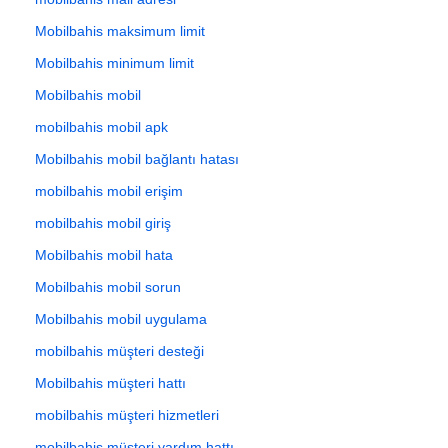
Mobilbahis maksimum limit
Mobilbahis minimum limit
Mobilbahis mobil
mobilbahis mobil apk
Mobilbahis mobil bağlantı hatası
mobilbahis mobil erişim
mobilbahis mobil giriş
Mobilbahis mobil hata
Mobilbahis mobil sorun
Mobilbahis mobil uygulama
mobilbahis müşteri desteği
Mobilbahis müşteri hattı
mobilbahis müşteri hizmetleri
mobilbahis müşteri yardım hattı