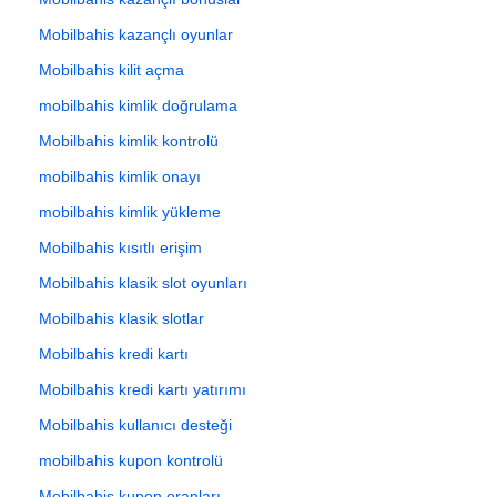
Mobilbahis kazançlı oyunlar
Mobilbahis kilit açma
mobilbahis kimlik doğrulama
Mobilbahis kimlik kontrolü
mobilbahis kimlik onayı
mobilbahis kimlik yükleme
Mobilbahis kısıtlı erişim
Mobilbahis klasik slot oyunları
Mobilbahis klasik slotlar
Mobilbahis kredi kartı
Mobilbahis kredi kartı yatırımı
Mobilbahis kullanıcı desteği
mobilbahis kupon kontrolü
Mobilbahis kupon oranları