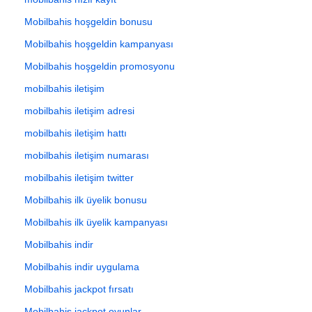
Mobilbahis hoşgeldin bonusu
Mobilbahis hoşgeldin kampanyası
Mobilbahis hoşgeldin promosyonu
mobilbahis iletişim
mobilbahis iletişim adresi
mobilbahis iletişim hattı
mobilbahis iletişim numarası
mobilbahis iletişim twitter
Mobilbahis ilk üyelik bonusu
Mobilbahis ilk üyelik kampanyası
Mobilbahis indir
Mobilbahis indir uygulama
Mobilbahis jackpot fırsatı
Mobilbahis jackpot oyunlar