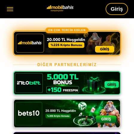
Giriş
EN ÇOK TERCİH EDİLEN
DİĞER PARTNERLERİMİZ