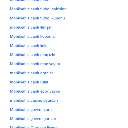
Mobilbahis canlı futbol bahisleri
Mobilbahis canlı futbol kuponu
mobilbahis canlı iletişim
Mobilbahis canlı kuponlar
Mobilbahis canlı link
Mobilbahis canlı maç izle
Mobilbahis canlı maç yayını
mobilbahis canlı oranlar
mobilbahis canlı rulet
Mobilbahis canlı spor yayını
mobilbahis casino oyunları
Mobilbahis çevrim şartı
Mobilbahis çevrim şartları
Mobilbahis Curacao lisansı