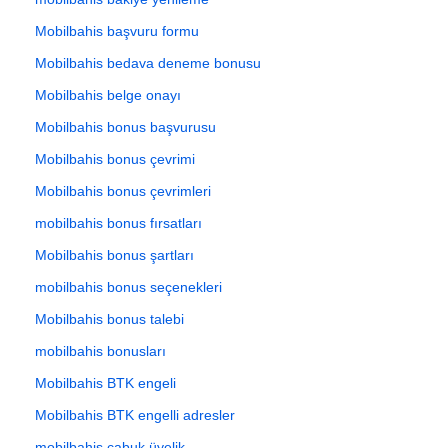
Mobilbahis başvuru formu
Mobilbahis bedava deneme bonusu
Mobilbahis belge onayı
Mobilbahis bonus başvurusu
Mobilbahis bonus çevrimi
Mobilbahis bonus çevrimleri
mobilbahis bonus fırsatları
Mobilbahis bonus şartları
mobilbahis bonus seçenekleri
Mobilbahis bonus talebi
mobilbahis bonusları
Mobilbahis BTK engeli
Mobilbahis BTK engelli adresler
mobilbahis çabuk üyelik