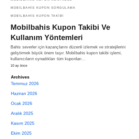
MOBILBAHIS KUPON SORGULAMA
MOBILBAHIS KUPON TAKIBI
Mobilbahis Kupon Takibi Ve
Kullanım Yöntemleri
Bahis severler için kazançlarını düzenli izlemek ve stratejilerini
geliştirmek büyük önem taşır. Mobilbahis kupon takibi işlemi,
kullanıcıların oynadıkları tüm kuponları…
10 ay önce
Archives
Temmuz 2026
Haziran 2026
Ocak 2026
Aralık 2025
Kasım 2025
Ekim 2025