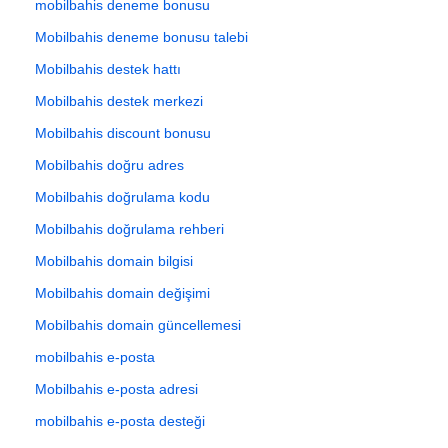
mobilbahis deneme bonusu
Mobilbahis deneme bonusu talebi
Mobilbahis destek hattı
Mobilbahis destek merkezi
Mobilbahis discount bonusu
Mobilbahis doğru adres
Mobilbahis doğrulama kodu
Mobilbahis doğrulama rehberi
Mobilbahis domain bilgisi
Mobilbahis domain değişimi
Mobilbahis domain güncellemesi
mobilbahis e-posta
Mobilbahis e-posta adresi
mobilbahis e-posta desteği