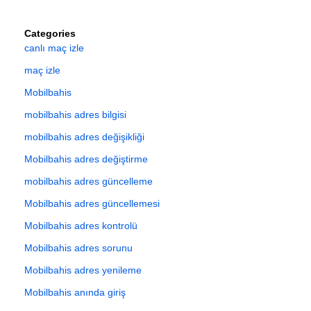
Categories
canlı maç izle
maç izle
Mobilbahis
mobilbahis adres bilgisi
mobilbahis adres değişikliği
Mobilbahis adres değiştirme
mobilbahis adres güncelleme
Mobilbahis adres güncellemesi
Mobilbahis adres kontrolü
Mobilbahis adres sorunu
Mobilbahis adres yenileme
Mobilbahis anında giriş