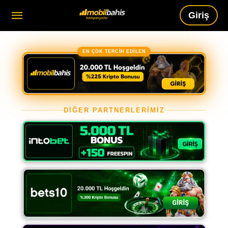
Giriş
EN ÇOK TERCİH EDİLEN
DİĞER PARTNERLERİMİZ