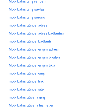
Mobilbahis giriş rehberi
Mobilbahis giriş sayfası
mobilbahis giriş sorunu
mobilbahis güncel adres
Mobilbahis güncel adres bağlantısı
mobilbahis güncel bağlantı
Mobilbahis güncel erişim adresi
Mobilbahis güncel erişim bilgileri
Mobilbahis güncel erişim tıkla
mobilbahis güncel giriş
mobilbahis güncel link
mobilbahis güncel site
mobilbahis güvenli giriş
Mobilbahis güvenli hizmetler