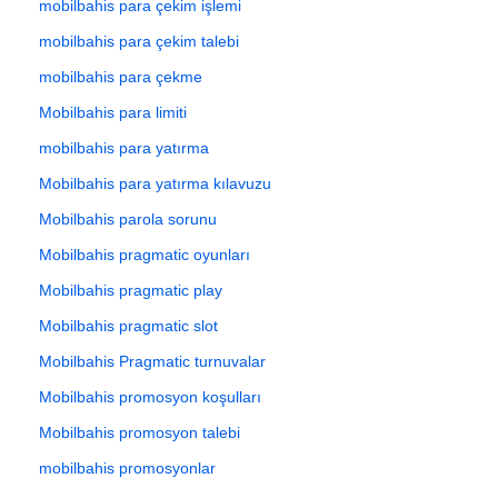
mobilbahis para çekim işlemi
mobilbahis para çekim talebi
mobilbahis para çekme
Mobilbahis para limiti
mobilbahis para yatırma
Mobilbahis para yatırma kılavuzu
Mobilbahis parola sorunu
Mobilbahis pragmatic oyunları
Mobilbahis pragmatic play
Mobilbahis pragmatic slot
Mobilbahis Pragmatic turnuvalar
Mobilbahis promosyon koşulları
Mobilbahis promosyon talebi
mobilbahis promosyonlar