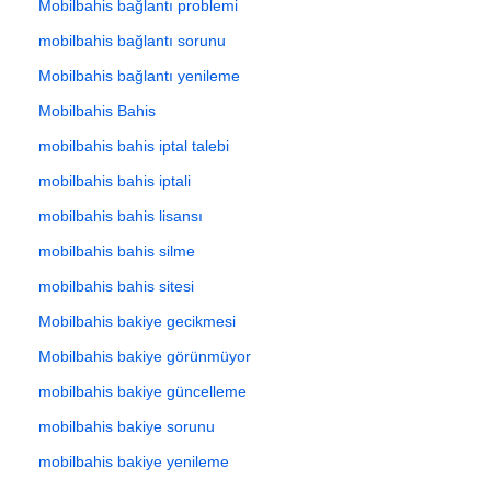
Mobilbahis bağlantı problemi
mobilbahis bağlantı sorunu
Mobilbahis bağlantı yenileme
Mobilbahis Bahis
mobilbahis bahis iptal talebi
mobilbahis bahis iptali
mobilbahis bahis lisansı
mobilbahis bahis silme
mobilbahis bahis sitesi
Mobilbahis bakiye gecikmesi
Mobilbahis bakiye görünmüyor
mobilbahis bakiye güncelleme
mobilbahis bakiye sorunu
mobilbahis bakiye yenileme