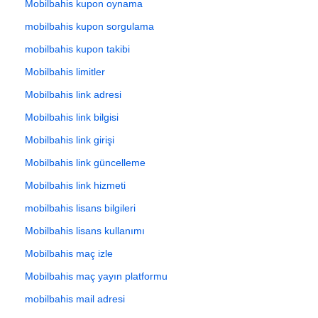
Mobilbahis kupon oynama
mobilbahis kupon sorgulama
mobilbahis kupon takibi
Mobilbahis limitler
Mobilbahis link adresi
Mobilbahis link bilgisi
Mobilbahis link girişi
Mobilbahis link güncelleme
Mobilbahis link hizmeti
mobilbahis lisans bilgileri
Mobilbahis lisans kullanımı
Mobilbahis maç izle
Mobilbahis maç yayın platformu
mobilbahis mail adresi