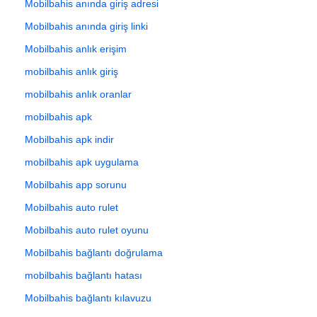
Mobilbahis anında giriş adresi
Mobilbahis anında giriş linki
Mobilbahis anlık erişim
mobilbahis anlık giriş
mobilbahis anlık oranlar
mobilbahis apk
Mobilbahis apk indir
mobilbahis apk uygulama
Mobilbahis app sorunu
Mobilbahis auto rulet
Mobilbahis auto rulet oyunu
Mobilbahis bağlantı doğrulama
mobilbahis bağlantı hatası
Mobilbahis bağlantı kılavuzu