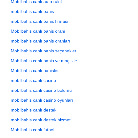
Mobilbahis canlı auto rulet
mobilbahis canlı bahis
mobilbahis canlı bahis firması
Mobilbahis canlı bahis oranı
mobilbahis canlı bahis oranları
Mobilbahis canlı bahis seçenekleri
Mobilbahis canlı bahis ve maç izle
Mobilbahis canlı bahisler
mobilbahis canlı casino
mobilbahis canlı casino bölümü
mobilbahis canlı casino oyunları
mobilbahis canlı destek
mobilbahis canlı destek hizmeti
Mobilbahis canlı futbol