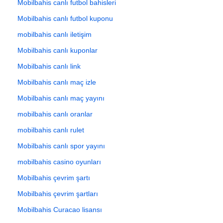
Mobilbahis canlı futbol bahisleri
Mobilbahis canlı futbol kuponu
mobilbahis canlı iletişim
Mobilbahis canlı kuponlar
Mobilbahis canlı link
Mobilbahis canlı maç izle
Mobilbahis canlı maç yayını
mobilbahis canlı oranlar
mobilbahis canlı rulet
Mobilbahis canlı spor yayını
mobilbahis casino oyunları
Mobilbahis çevrim şartı
Mobilbahis çevrim şartları
Mobilbahis Curacao lisansı