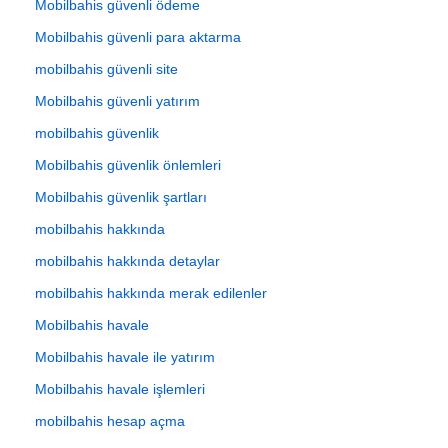
Mobilbahis güvenli ödeme
Mobilbahis güvenli para aktarma
mobilbahis güvenli site
Mobilbahis güvenli yatırım
mobilbahis güvenlik
Mobilbahis güvenlik önlemleri
Mobilbahis güvenlik şartları
mobilbahis hakkında
mobilbahis hakkında detaylar
mobilbahis hakkında merak edilenler
Mobilbahis havale
Mobilbahis havale ile yatırım
Mobilbahis havale işlemleri
mobilbahis hesap açma