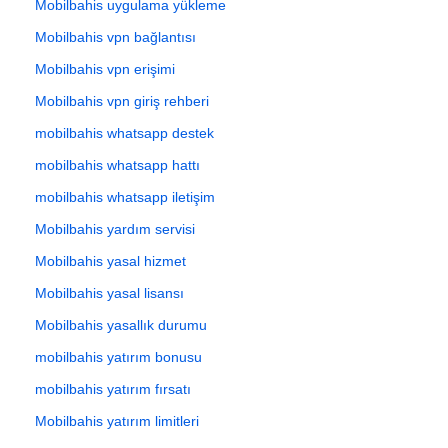
Mobilbahis uygulama yükleme
Mobilbahis vpn bağlantısı
Mobilbahis vpn erişimi
Mobilbahis vpn giriş rehberi
mobilbahis whatsapp destek
mobilbahis whatsapp hattı
mobilbahis whatsapp iletişim
Mobilbahis yardım servisi
Mobilbahis yasal hizmet
Mobilbahis yasal lisansı
Mobilbahis yasallık durumu
mobilbahis yatırım bonusu
mobilbahis yatırım fırsatı
Mobilbahis yatırım limitleri