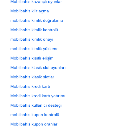
Mobilbahis kazançlı oyunlar
Mobilbahis kilit açma
mobilbahis kimlik doğrulama
Mobilbahis kimlik kontrolü
mobilbahis kimlik onayı
mobilbahis kimlik yükleme
Mobilbahis kısıtlı erişim
Mobilbahis klasik slot oyunları
Mobilbahis klasik slotlar
Mobilbahis kredi kartı
Mobilbahis kredi kartı yatırımı
Mobilbahis kullanıcı desteği
mobilbahis kupon kontrolü
Mobilbahis kupon oranları