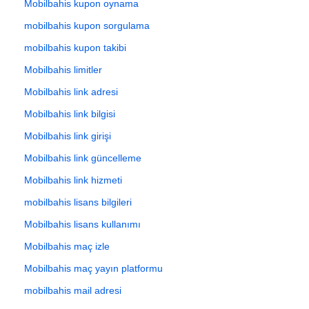
Mobilbahis kupon oynama
mobilbahis kupon sorgulama
mobilbahis kupon takibi
Mobilbahis limitler
Mobilbahis link adresi
Mobilbahis link bilgisi
Mobilbahis link girişi
Mobilbahis link güncelleme
Mobilbahis link hizmeti
mobilbahis lisans bilgileri
Mobilbahis lisans kullanımı
Mobilbahis maç izle
Mobilbahis maç yayın platformu
mobilbahis mail adresi