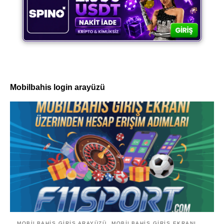
Mobilbahis login arayüzü
MOBILBAHIS GIRIŞ ARAYÜZÜ
MOBILBAHIS GIRIŞ EKRANI