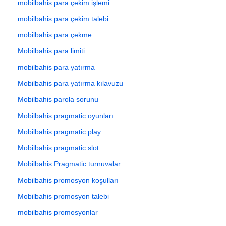
mobilbahis para çekim işlemi
mobilbahis para çekim talebi
mobilbahis para çekme
Mobilbahis para limiti
mobilbahis para yatırma
Mobilbahis para yatırma kılavuzu
Mobilbahis parola sorunu
Mobilbahis pragmatic oyunları
Mobilbahis pragmatic play
Mobilbahis pragmatic slot
Mobilbahis Pragmatic turnuvalar
Mobilbahis promosyon koşulları
Mobilbahis promosyon talebi
mobilbahis promosyonlar