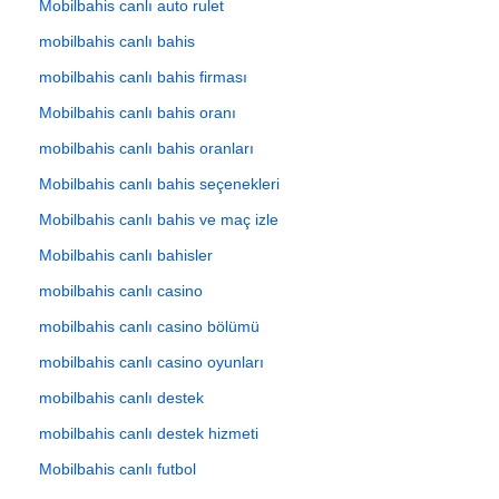
Mobilbahis canlı auto rulet
mobilbahis canlı bahis
mobilbahis canlı bahis firması
Mobilbahis canlı bahis oranı
mobilbahis canlı bahis oranları
Mobilbahis canlı bahis seçenekleri
Mobilbahis canlı bahis ve maç izle
Mobilbahis canlı bahisler
mobilbahis canlı casino
mobilbahis canlı casino bölümü
mobilbahis canlı casino oyunları
mobilbahis canlı destek
mobilbahis canlı destek hizmeti
Mobilbahis canlı futbol