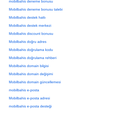
mobilbahis deneme bonusu
Mobilbahis deneme bonusu talebi
Mobilbahis destek hattı
Mobilbahis destek merkezi
Mobilbahis discount bonusu
Mobilbahis doğru adres
Mobilbahis doğrulama kodu
Mobilbahis doğrulama rehberi
Mobilbahis domain bilgisi
Mobilbahis domain değişimi
Mobilbahis domain güncellemesi
mobilbahis e-posta
Mobilbahis e-posta adresi
mobilbahis e-posta desteği