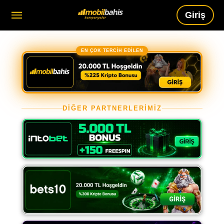
Giriş
EN ÇOK TERCİH EDİLEN
DİĞER PARTNERLERİMİZ