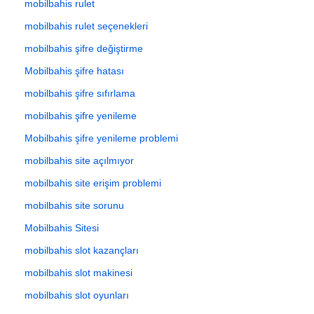
mobilbahis rulet
mobilbahis rulet seçenekleri
mobilbahis şifre değiştirme
Mobilbahis şifre hatası
mobilbahis şifre sıfırlama
mobilbahis şifre yenileme
Mobilbahis şifre yenileme problemi
mobilbahis site açılmıyor
mobilbahis site erişim problemi
mobilbahis site sorunu
Mobilbahis Sitesi
mobilbahis slot kazançları
mobilbahis slot makinesi
mobilbahis slot oyunları