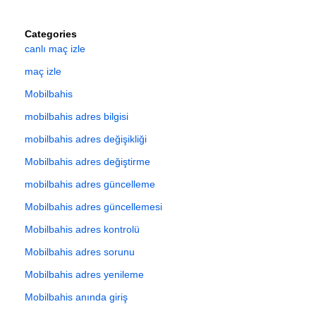
Categories
canlı maç izle
maç izle
Mobilbahis
mobilbahis adres bilgisi
mobilbahis adres değişikliği
Mobilbahis adres değiştirme
mobilbahis adres güncelleme
Mobilbahis adres güncellemesi
Mobilbahis adres kontrolü
Mobilbahis adres sorunu
Mobilbahis adres yenileme
Mobilbahis anında giriş