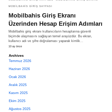
MOBILBAHIS GIRIŞ SAYFASI
Mobilbahis Giriş Ekranı
Üzerinden Hesap Erişim Adımları
Mobilbahis giriş ekranı kullanıcıların hesaplarına güvenli
biçimde ulaşmasını sağlayan temel arayüzdür. Bu ekran,
kullanıcı adı ve şifre doğrulaması yaparak kimlik…
10 ay önce
Archives
Temmuz 2026
Haziran 2026
Ocak 2026
Aralık 2025
Kasım 2025
Ekim 2025
Ağustos 2025