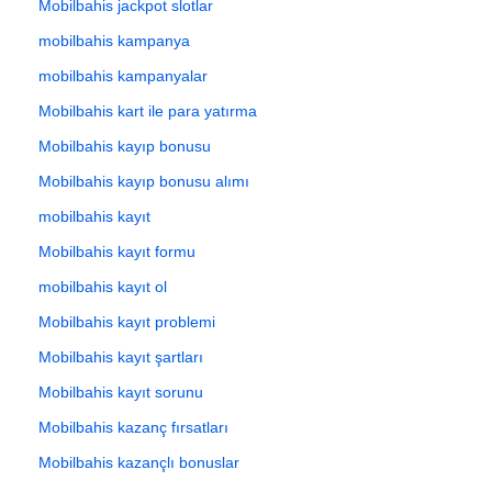
Mobilbahis jackpot slotlar
mobilbahis kampanya
mobilbahis kampanyalar
Mobilbahis kart ile para yatırma
Mobilbahis kayıp bonusu
Mobilbahis kayıp bonusu alımı
mobilbahis kayıt
Mobilbahis kayıt formu
mobilbahis kayıt ol
Mobilbahis kayıt problemi
Mobilbahis kayıt şartları
Mobilbahis kayıt sorunu
Mobilbahis kazanç fırsatları
Mobilbahis kazançlı bonuslar