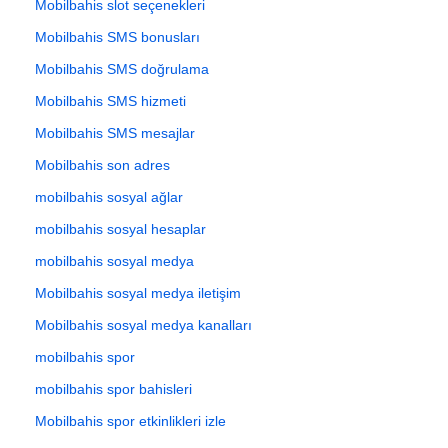
Mobilbahis slot seçenekleri
Mobilbahis SMS bonusları
Mobilbahis SMS doğrulama
Mobilbahis SMS hizmeti
Mobilbahis SMS mesajlar
Mobilbahis son adres
mobilbahis sosyal ağlar
mobilbahis sosyal hesaplar
mobilbahis sosyal medya
Mobilbahis sosyal medya iletişim
Mobilbahis sosyal medya kanalları
mobilbahis spor
mobilbahis spor bahisleri
Mobilbahis spor etkinlikleri izle