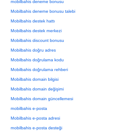
mobilbahis deneme bonusu
Mobilbahis deneme bonusu talebi
Mobilbahis destek hattı
Mobilbahis destek merkezi
Mobilbahis discount bonusu
Mobilbahis doğru adres
Mobilbahis doğrulama kodu
Mobilbahis doğrulama rehberi
Mobilbahis domain bilgisi
Mobilbahis domain değişimi
Mobilbahis domain güncellemesi
mobilbahis e-posta
Mobilbahis e-posta adresi
mobilbahis e-posta desteği