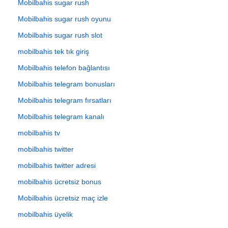
Mobilbahis sugar rush
Mobilbahis sugar rush oyunu
Mobilbahis sugar rush slot
mobilbahis tek tık giriş
Mobilbahis telefon bağlantısı
Mobilbahis telegram bonusları
Mobilbahis telegram fırsatları
Mobilbahis telegram kanalı
mobilbahis tv
mobilbahis twitter
mobilbahis twitter adresi
mobilbahis ücretsiz bonus
Mobilbahis ücretsiz maç izle
mobilbahis üyelik