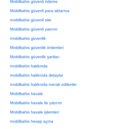
Mobilbahis güvenli ödeme
Mobilbahis güvenli para aktarma
mobilbahis güvenli site
Mobilbahis güvenli yatırım
mobilbahis güvenlik
Mobilbahis güvenlik önlemleri
Mobilbahis güvenlik şartları
mobilbahis hakkında
mobilbahis hakkında detaylar
mobilbahis hakkında merak edilenler
Mobilbahis havale
Mobilbahis havale ile yatırım
Mobilbahis havale işlemleri
mobilbahis hesap açma