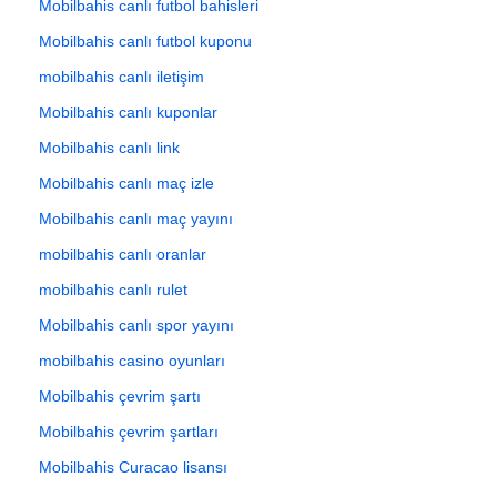
Mobilbahis canlı futbol bahisleri
Mobilbahis canlı futbol kuponu
mobilbahis canlı iletişim
Mobilbahis canlı kuponlar
Mobilbahis canlı link
Mobilbahis canlı maç izle
Mobilbahis canlı maç yayını
mobilbahis canlı oranlar
mobilbahis canlı rulet
Mobilbahis canlı spor yayını
mobilbahis casino oyunları
Mobilbahis çevrim şartı
Mobilbahis çevrim şartları
Mobilbahis Curacao lisansı