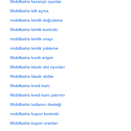
Mobilbahis kazançlı oyunlar
Mobilbahis kilit açma
mobilbahis kimlik doğrulama
Mobilbahis kimlik kontrolü
mobilbahis kimlik onayı
mobilbahis kimlik yükleme
Mobilbahis kısıtlı erişim
Mobilbahis klasik slot oyunları
Mobilbahis klasik slotlar
Mobilbahis kredi kartı
Mobilbahis kredi kartı yatırımı
Mobilbahis kullanıcı desteği
mobilbahis kupon kontrolü
Mobilbahis kupon oranları