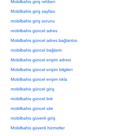
Mobilbahis giriş rehberi
Mobilbahis giriş sayfası
mobilbahis giriş sorunu
mobilbahis güncel adres
Mobilbahis güncel adres bağlantısı
mobilbahis güncel bağlantı
Mobilbahis güncel erişim adresi
Mobilbahis güncel erişim bilgileri
Mobilbahis güncel erişim tıkla
mobilbahis güncel giriş
mobilbahis güncel link
mobilbahis güncel site
mobilbahis güvenli giriş
Mobilbahis güvenli hizmetler