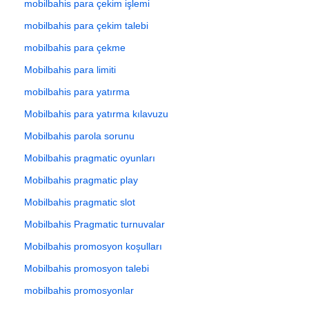
mobilbahis para çekim işlemi
mobilbahis para çekim talebi
mobilbahis para çekme
Mobilbahis para limiti
mobilbahis para yatırma
Mobilbahis para yatırma kılavuzu
Mobilbahis parola sorunu
Mobilbahis pragmatic oyunları
Mobilbahis pragmatic play
Mobilbahis pragmatic slot
Mobilbahis Pragmatic turnuvalar
Mobilbahis promosyon koşulları
Mobilbahis promosyon talebi
mobilbahis promosyonlar