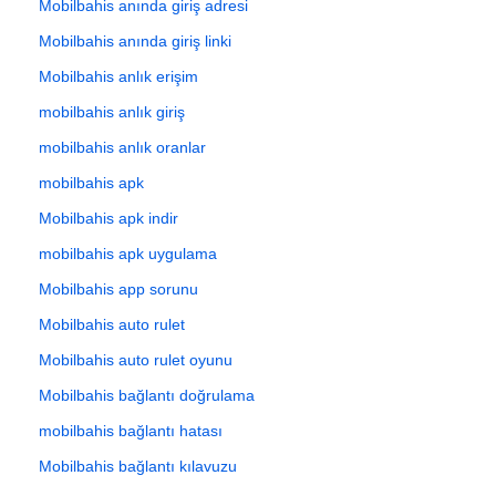
Mobilbahis anında giriş adresi
Mobilbahis anında giriş linki
Mobilbahis anlık erişim
mobilbahis anlık giriş
mobilbahis anlık oranlar
mobilbahis apk
Mobilbahis apk indir
mobilbahis apk uygulama
Mobilbahis app sorunu
Mobilbahis auto rulet
Mobilbahis auto rulet oyunu
Mobilbahis bağlantı doğrulama
mobilbahis bağlantı hatası
Mobilbahis bağlantı kılavuzu