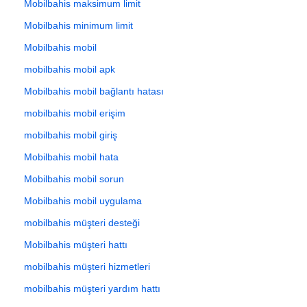
Mobilbahis maksimum limit
Mobilbahis minimum limit
Mobilbahis mobil
mobilbahis mobil apk
Mobilbahis mobil bağlantı hatası
mobilbahis mobil erişim
mobilbahis mobil giriş
Mobilbahis mobil hata
Mobilbahis mobil sorun
Mobilbahis mobil uygulama
mobilbahis müşteri desteği
Mobilbahis müşteri hattı
mobilbahis müşteri hizmetleri
mobilbahis müşteri yardım hattı