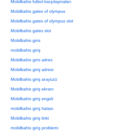
Mobilbahis futbol karşılaşmaları
Mobilbahis gates of olympus
Mobilbahis gates of olympus slot
Mobilbahis gates slot
Mobilbahis giris
mobilbahis giriş
Mobilbahis giris adres
Mobilbahis giriş adresi
Mobilbahis giriş arayüzü
Mobilbahis giriş ekranı
Mobilbahis giriş engeli
mobilbahis giriş hatası
Mobilbahis giriş linki
mobilbahis giriş problemi