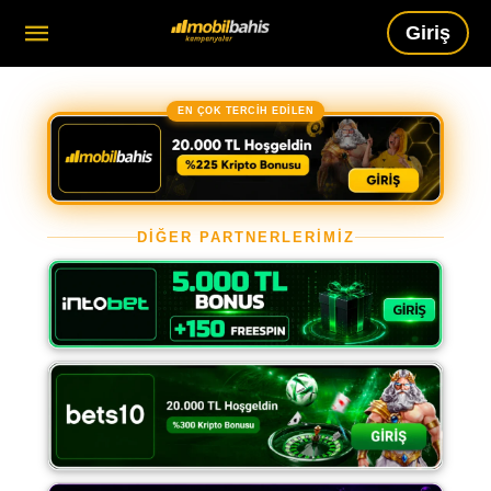
Giriş
EN ÇOK TERCİH EDİLEN
DİĞER PARTNERLERİMİZ