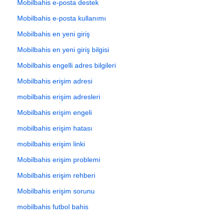
Mobilbahis e-posta destek
Mobilbahis e-posta kullanımı
Mobilbahis en yeni giriş
Mobilbahis en yeni giriş bilgisi
Mobilbahis engelli adres bilgileri
Mobilbahis erişim adresi
mobilbahis erişim adresleri
Mobilbahis erişim engeli
mobilbahis erişim hatası
mobilbahis erişim linki
Mobilbahis erişim problemi
Mobilbahis erişim rehberi
Mobilbahis erişim sorunu
mobilbahis futbol bahis