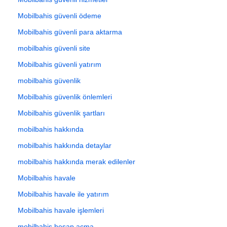
Mobilbahis güvenli ödeme
Mobilbahis güvenli para aktarma
mobilbahis güvenli site
Mobilbahis güvenli yatırım
mobilbahis güvenlik
Mobilbahis güvenlik önlemleri
Mobilbahis güvenlik şartları
mobilbahis hakkında
mobilbahis hakkında detaylar
mobilbahis hakkında merak edilenler
Mobilbahis havale
Mobilbahis havale ile yatırım
Mobilbahis havale işlemleri
mobilbahis hesap açma