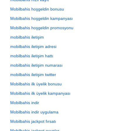
Mobilbahis hoşgeldin bonusu
Mobilbahis hoşgeldin kampanyası
Mobilbahis hoşgeldin promosyonu
mobilbahis iletişim
mobilbahis iletişim adresi
mobilbahis iletişim hattı
mobilbahis iletişim numarası
mobilbahis iletişim twitter
Mobilbahis ilk üyelik bonusu
Mobilbahis ilk üyelik kampanyası
Mobilbahis indir
Mobilbahis indir uygulama
Mobilbahis jackpot fırsatı
Mobilbahis jackpot oyunlar