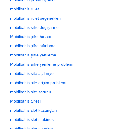
mobilbahis rulet
mobilbahis rulet seçenekleri
mobilbahis şifre değiştirme
Mobilbahis şifre hatası
mobilbahis şifre sıfırlama
mobilbahis şifre yenileme
Mobilbahis şifre yenileme problemi
mobilbahis site açılmıyor
mobilbahis site erişim problemi
mobilbahis site sorunu
Mobilbahis Sitesi
mobilbahis slot kazançları
mobilbahis slot makinesi
mobilbahis slot oyunları