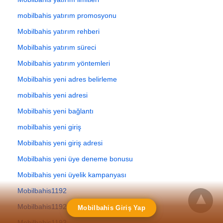
mobilbahis yatırım promosyonu
Mobilbahis yatırım rehberi
Mobilbahis yatırım süreci
Mobilbahis yatırım yöntemleri
Mobilbahis yeni adres belirleme
mobilbahis yeni adresi
Mobilbahis yeni bağlantı
mobilbahis yeni giriş
Mobilbahis yeni giriş adresi
Mobilbahis yeni üye deneme bonusu
Mobilbahis yeni üyelik kampanyası
Mobilbahis1192
Mobilbahis1192.com
Mobilbahis Giriş Yap
Mobilbahis1193