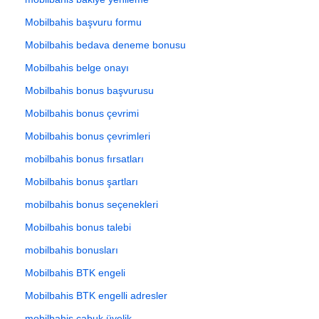
Mobilbahis başvuru formu
Mobilbahis bedava deneme bonusu
Mobilbahis belge onayı
Mobilbahis bonus başvurusu
Mobilbahis bonus çevrimi
Mobilbahis bonus çevrimleri
mobilbahis bonus fırsatları
Mobilbahis bonus şartları
mobilbahis bonus seçenekleri
Mobilbahis bonus talebi
mobilbahis bonusları
Mobilbahis BTK engeli
Mobilbahis BTK engelli adresler
mobilbahis çabuk üyelik