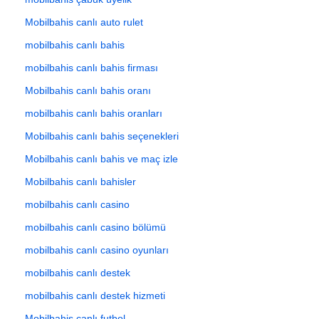
Mobilbahis canlı auto rulet
mobilbahis canlı bahis
mobilbahis canlı bahis firması
Mobilbahis canlı bahis oranı
mobilbahis canlı bahis oranları
Mobilbahis canlı bahis seçenekleri
Mobilbahis canlı bahis ve maç izle
Mobilbahis canlı bahisler
mobilbahis canlı casino
mobilbahis canlı casino bölümü
mobilbahis canlı casino oyunları
mobilbahis canlı destek
mobilbahis canlı destek hizmeti
Mobilbahis canlı futbol