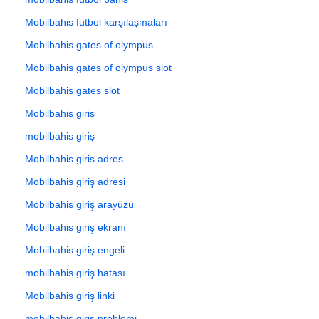
Mobilbahis futbol karşılaşmaları
Mobilbahis gates of olympus
Mobilbahis gates of olympus slot
Mobilbahis gates slot
Mobilbahis giris
mobilbahis giriş
Mobilbahis giris adres
Mobilbahis giriş adresi
Mobilbahis giriş arayüzü
Mobilbahis giriş ekranı
Mobilbahis giriş engeli
mobilbahis giriş hatası
Mobilbahis giriş linki
mobilbahis giriş problemi