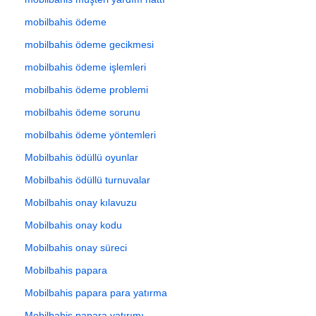
mobilbahis ödeme
mobilbahis ödeme gecikmesi
mobilbahis ödeme işlemleri
mobilbahis ödeme problemi
mobilbahis ödeme sorunu
mobilbahis ödeme yöntemleri
Mobilbahis ödüllü oyunlar
Mobilbahis ödüllü turnuvalar
Mobilbahis onay kılavuzu
Mobilbahis onay kodu
Mobilbahis onay süreci
Mobilbahis papara
Mobilbahis papara para yatırma
Mobilbahis papara yatırımı