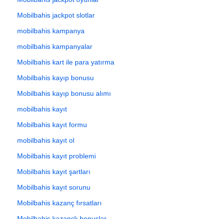
Mobilbahis jackpot slotlar
mobilbahis kampanya
mobilbahis kampanyalar
Mobilbahis kart ile para yatırma
Mobilbahis kayıp bonusu
Mobilbahis kayıp bonusu alımı
mobilbahis kayıt
Mobilbahis kayıt formu
mobilbahis kayıt ol
Mobilbahis kayıt problemi
Mobilbahis kayıt şartları
Mobilbahis kayıt sorunu
Mobilbahis kazanç fırsatları
Mobilbahis kazançlı bonuslar