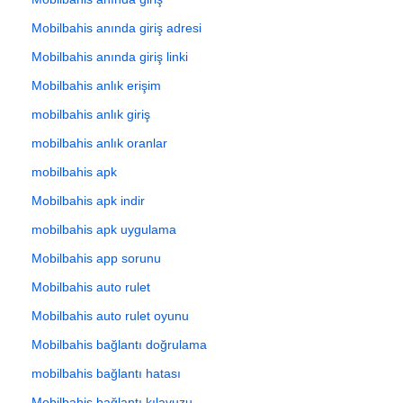
Mobilbahis anında giriş adresi
Mobilbahis anında giriş linki
Mobilbahis anlık erişim
mobilbahis anlık giriş
mobilbahis anlık oranlar
mobilbahis apk
Mobilbahis apk indir
mobilbahis apk uygulama
Mobilbahis app sorunu
Mobilbahis auto rulet
Mobilbahis auto rulet oyunu
Mobilbahis bağlantı doğrulama
mobilbahis bağlantı hatası
Mobilbahis bağlantı kılavuzu