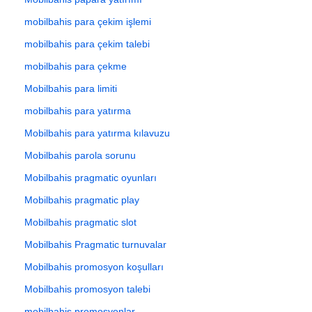
mobilbahis para çekim işlemi
mobilbahis para çekim talebi
mobilbahis para çekme
Mobilbahis para limiti
mobilbahis para yatırma
Mobilbahis para yatırma kılavuzu
Mobilbahis parola sorunu
Mobilbahis pragmatic oyunları
Mobilbahis pragmatic play
Mobilbahis pragmatic slot
Mobilbahis Pragmatic turnuvalar
Mobilbahis promosyon koşulları
Mobilbahis promosyon talebi
mobilbahis promosyonlar