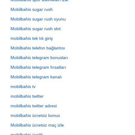
Mobilbahis sugar rush
Mobilbahis sugar rush oyunu
Mobilbahis sugar rush slot
mobilbahis tek tık giriş
Mobilbahis telefon bağlantısı
Mobilbahis telegram bonusları
Mobilbahis telegram fırsatları
Mobilbahis telegram kanalı
mobilbahis tv
mobilbahis twitter
mobilbahis twitter adresi
mobilbahis ücretsiz bonus
Mobilbahis ücretsiz maç izle
mobilbahis üyelik